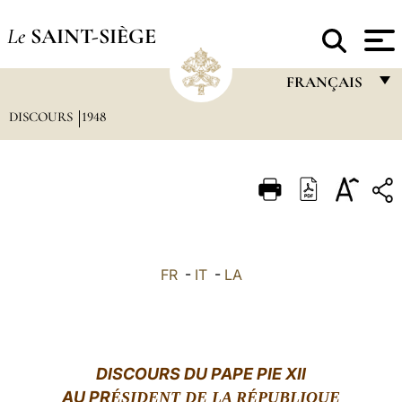
Le
SAINT-SIÈGE
FRANÇAIS
DISCOURS
1948
FRANÇAIS
ENGLISH
ITALIANO
PORTUGUÊS
ESPAÑOL
FR
-
IT
-
LA
DEUTSCH
POLSKI
العربيّة
DISCOURS DU PAPE PIE XII
AU PR
ÉSIDENT DE LA RÉPUBLIQUE
中文