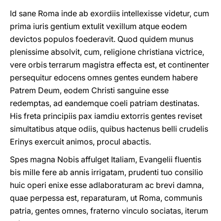
Id sane Roma inde ab exordiis intellexisse videtur, cum
prima iuris gentium extulit vexillum atque eodem
devictos populos foederavit. Quod quidem munus
plenissime absolvit, cum, religione christiana victrice,
vere orbis terrarum magistra effecta est, et continenter
persequitur edocens omnes gentes eundem habere
Patrem Deum, eodem Christi sanguine esse
redemptas, ad eandemque coeli patriam destinatas.
His freta principiis pax iamdiu extorris gentes reviset
simultatibus atque odiis, quibus hactenus belli crudelis
Erinys exercuit animos, procul abactis.
Spes magna Nobis affulget Italiam, Evangelii fluentis
bis mille fere ab annis irrigatam, prudenti tuo consilio
huic operi enixe esse adlaboraturam ac brevi damna,
quae perpessa est, reparaturam, ut Roma, communis
patria, gentes omnes, fraterno vinculo sociatas, iterum