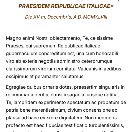
PRAESIDEM REIPUBLICAE ITALICAE
*
LATINE
Die XV m. Decembris, A.D. MCMXLVIII
Magno animi Nostri oblectamento, Te, celsissime
Praeses, cui supremum Reipublicae Italicae
gubernaculum concreditum est, una cum honorabili
viro ab exteris negotiis administro ceterorumque
clarissimorum virorum comitatu, Vaticanis in aedibus
excipimus et peramanter salutamus.
Egregiae quibus ornaris dotes, praesertim singularis in
re nummaria peritia, consilii sagacia iurisque notitia,
Te, iampridem experimento spectatum ac probatum de
patria bene merentissimum, civium consensione ac
plausu ad hanc evexere dignitatem. Non mediocris
profecto est haec fiduciae testificatio turbulentissimis,