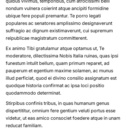
quibus vivimus, temporibus, cum atrocissimi belli
nondum vulnera coierint atque ancipiti formidine
ubique fere populi premantur. Te porro legati
populares ac senatores amplissimo designaverunt
suffragio ac dignum existimaverunt, cui supremum
reipublicae magistratum committerent.
Ex animo Tibi gratulamur atque optamus ut, Te
moderatore, dilectissima Nobis Italia ruinas, quas ipsi
funestum intulit bellum, quam primum reparet, ad
pauperum et egentium maxime solamen, ac munus
illud perficiat, quod ei divino consilio assignatum est
quodque historia confirmat ac ipsa loci positio
quodammodo determinat.
Stirpibus confinis tribus, in quas humanum genus
dispertititur, omnium fere gentium veluti portus esse
videtur, ut eas amico consociet foedere atque in unam
reducat familiam.