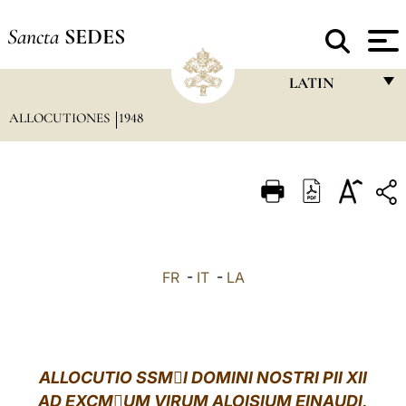
Sancta
SEDES
LATIN
ALLOCUTIONES
1948
FRANÇAIS
ENGLISH
ITALIANO
PORTUGUÊS
ESPAÑOL
FR
-
IT
-
LA
DEUTSCH
POLSKI
العربيّة
ALLOCUTIO SSMI DOMINI NOSTRI PII XII
AD EXCMUM VIRUM ALOISIUM EINAUDI,
中文