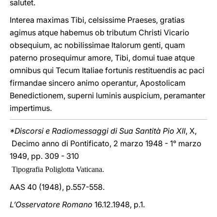
salutet.
Interea maximas Tibi, celsissime Praeses, gratias
agimus atque habemus ob tributum Christi Vicario
obsequium, ac nobilissimae Italorum genti, quam
paterno prosequimur amore, Tibi, domui tuae atque
omnibus qui Tecum Italiae fortunis restituendis ac paci
firmandae sincero animo operantur, Apostolicam
Benedictionem, superni luminis auspicium, peramanter
impertimus.
*Discorsi e Radiomessaggi di Sua Santità Pio XII
, X,
Decimo anno di Pontificato, 2 marzo 1948 - 1° marzo
1949, pp. 309 - 310
Tipografia Poliglotta Vaticana.
AAS 40 (1948), p.557-558.
L’Osservatore Romano
16.12.1948, p.1.