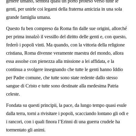
genere umano, sembra quasi un porto proteso verso tutte le
genti, per unirle coi legami della fraterna amicizia in una sola
grande famiglia umana.
Questo fu ben compreso da Roma fin dalle sue origini, allorché
per prima innalzò il vessillo del diritto delle genti e, con questo,
federò i popoli vinti. Ma quando, con la vittoria della religione
cristiana, Roma divenne veramente maestra del mondo, allora
essa assolse con pienezza alla missione a lei affidata, e la
continua a svolgere insegnando che tutte le genti hanno Iddio
per Padre comune, che tutte sono state redente dallo stesso
sangue di Cristo e tutte sono destinate alla medesima Patria
celeste.
Fondata su questi principii, la pace, da lungo tempo quasi esule
dalla terra, torni a rivisitare i popoli, scacciando lontano gli odi e
i rancori, con i quali finora l’Erinni di una guerra crudele ha
tormentato gli animi.