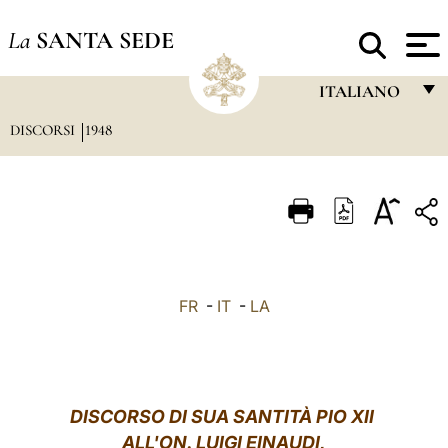
La
SANTA SEDE
ITALIANO
DISCORSI
1948
FRANÇAIS
ENGLISH
ITALIANO
PORTUGUÊS
ESPAÑOL
FR
-
IT
-
LA
DEUTSCH
POLSKI
العربيّة
DISCORSO
DI SUA SANTITÀ PIO XII
ALL'ON. LUIGI EINAUDI,
中文