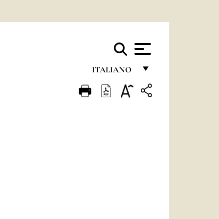
ITALIANO
FRANÇAIS
ENGLISH
ITALIANO
PORTUGUÊS
ESPAÑOL
DEUTSCH
POLSKI