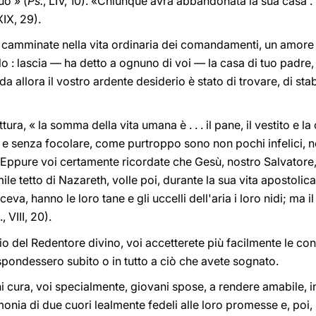
uo » (
Ps.
, LIV, 10). «Chiunque avrà abbandonata la sua casa . 
 XIX, 29).
 camminate nella vita ordinaria dei comandamenti, un amore
llo : lascia — ha detto a ognuno di voi — la casa di tuo padre
 da allora il vostro ardente desiderio è stato di trovare, di stab
ura, « la somma della vita umana è . . . il pane, il vestito e la
 e senza focolare, come purtroppo sono non pochi infelici, no
Eppure voi certamente ricordate che Gesù, nostro Salvatore
umile tetto di Nazareth, volle poi, durante la sua vita apostol
ceva, hanno le loro tane e gli uccelli dell'aria i loro nidi; ma 
., VIII, 20).
del Redentore divino, voi accetterete più facilmente le con
spondessero subito o in tutto a ciò che avete sognato.
 cura, voi specialmente, giovani spose, a rendere amabile, in
monia di due cuori lealmente fedeli alle loro promesse e, poi, s