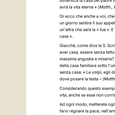
dimentica la casa del padre t
avrà la vita eterna » (
Matth
.,
Or ecco che anche a voi, che
un giorno sentire il suo appe
un'altra che sarà la « tua ». E
casa ».
Giacché, come dice la S. Scritt
aver casa, essere senza tetto
massima angustia e miseria? 
della casa familiare sotto l'
senza casa: « Le volpi, egli di
dove posare la testa
(
Matth
»
Considerando questo esempio 
vita, anche se esse non corri
Ad ogni modo, metterete ogni
farvi regnare la pace, nell'ar