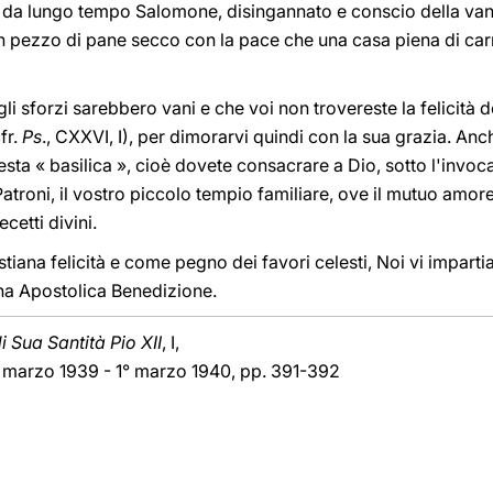
ià da lungo tempo Salomone, disingannato e conscio della vani
n pezzo di pane secco con la pace che una casa piena di carn
li sforzi sarebbero vani e che voi non trovereste la felicità d
fr.
Ps
., CXXVI, I), per dimorarvi quindi con la sua grazia. Anc
uesta « basilica », cioè dovete consacrare a Dio, sotto l'invo
Patroni, il vostro piccolo tempio familiare, ove il mutuo amore
cetti divini.
stiana felicità e come pegno dei favori celesti, Noi vi imparti
rna Apostolica Benedizione.
 Sua Santità Pio XII
, I,
2 marzo 1939 - 1° marzo 1940, pp. 391-392