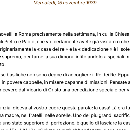
Mercoledì, 15 novembre 1939
i novelli, a Roma precisamente nella settimana, in cui la Ch
li Pietro e Paolo, che voi certamente avete già visitato o che 
riginariamente la « casa del re » e la « dedicazione » è il sol
 supremo, per farne la sua dimora, intitolandolo a speciali mi
to.
ose basiliche non sono degne di accogliere il Re dei Re. Eppu
 in povere cappelle, in misere capanne di missioni! Pensate 
ricevere dal Vicario di Cristo una benedizione speciale per vo
fanzia, diceva al vostro cuore questa parola: la casa! Là era tu
a madre, nei fratelli, nelle sorelle. Uno dei più grandi sacrif
no stato superiore di perfezione, è quello di lasciare la casa :