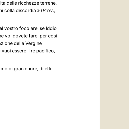
tà delle ricchezze terrene,
i colla discordia » (
Prov
.,
el vostro focolare, se Iddio
he voi dovete fare, per così
cazione della Vergine
 vuoi essere il re pacifico,
amo di gran cuore, diletti