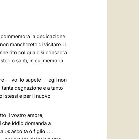
العربيّة
中文
LATINE
iesa commemora la dedicazione
non mancherete di visitare. Il
enne rito col quale si consacra
steri o santi, in cui memoria
re — voi lo sapete — egli non
a tanta degnazione e a tanto
i stessi e per il nuovo
tto il vostro amore,
ici che Iddio domanda a
 « ascolta o figlio . . .