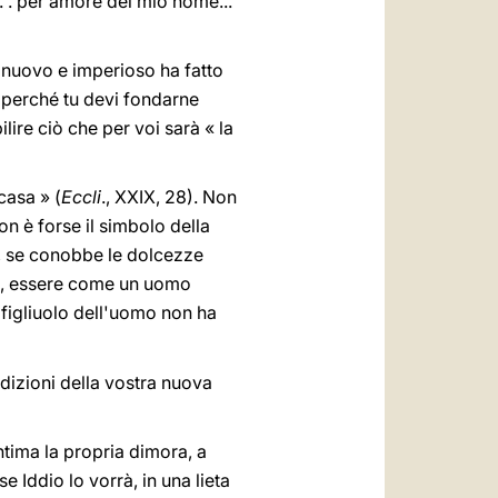
. . per amore del mio nome...
 nuovo e imperioso ha fatto
, perché tu devi fondarne
ilire ciò che per voi sarà « la
 casa » (
Eccli
., XXIX, 28). Non
n è forse il simbolo della
, se conobbe le dolcezze
ica, essere come un uomo
il figliuolo dell'uomo non ha
dizioni della vostra nuova
tima la propria dimora, a
e Iddio lo vorrà, in una lieta