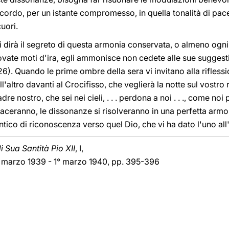
ccordo, per un istante compromesso, in quella tonalità di pac
cuori.
i dirà il segreto di questa armonia conservata, o almeno ogni
vate moti d'ira, egli ammonisce non cedete alle sue suggestio
, 26). Quando le prime ombre della sera vi invitano alla rifless
ll'altro davanti al Crocifisso, che veglierà la notte sul vostro
dre nostro, che sei nei cieli, . . . perdona a noi . . ., come noi 
taceranno, le dissonanze si risolveranno in una perfetta armo
ntico di riconoscenza verso quel Dio, che vi ha dato l'uno all'
 Sua Santità Pio XII
, I,
2 marzo 1939 - 1° marzo 1940, pp. 395-396