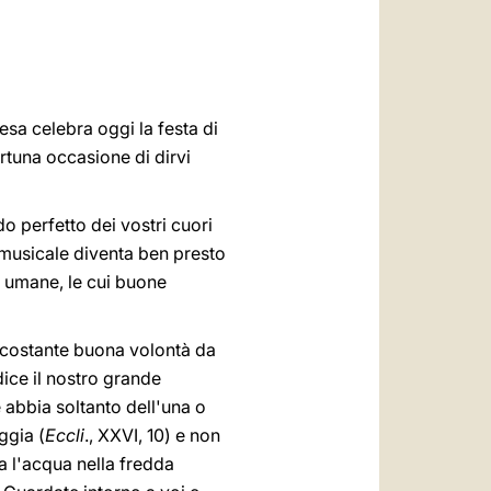
العربيّة
中文
LATINE
esa celebra oggi la festa di
rtuna occasione di dirvi
do perfetto dei vostri cuori
 musicale diventa ben presto
à umane, le cui buone
 costante buona volontà da
ice il nostro grande
e abbia soltanto dell'una o
ggia (
Eccli
., XXVI, 10) e non
sa l'acqua nella fredda