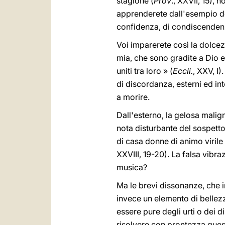
stagione (
Prov
., XXVII, 15), 
apprenderete dall'esempio deg
confidenza, di condiscenden
Voi imparerete così la dolcezz
mia, che sono gradite a Dio e 
uniti tra loro » (
Eccli.
, XXV, I)
di discordanza, esterni ed int
a morire.
Dall'esterno, la gelosa malign
nota disturbante del sospetto.
di casa donne di animo virile e
XXVIII, 19-20). La falsa vibr
musica?
Ma le brevi dissonanze, che
invece un elemento di bellez
essere pure degli urti o dei 
risolvere con prontezza ques