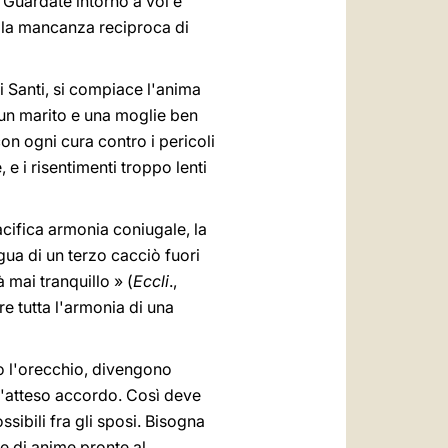
I). Guardate intorno a voi e
alla mancanza reciproca di
ri Santi, si compiace l'anima
e un marito e una moglie ben
con ogni cura contro i pericoli
 e i risentimenti troppo lenti
pacifica armonia coniugale, la
ngua di un terzo cacciò fuori
à mai tranquillo » (
Eccli
.,
e tutta l'armonia di una
o l'orecchio, divengono
l'atteso accordo. Così deve
ibili fra gli sposi. Bisogna
e di anime pronte al