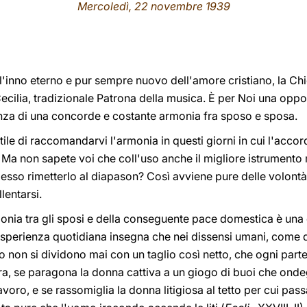
Mercoledì, 22 novembre 1939
 l'inno eterno e pur sempre nuovo dell'amore cristiano, la Chi
cilia, tradizionale Patrona della musica. È per Noi una oppo
nza di una concorde e costante armonia fra sposo e sposa.
ile di raccomandarvi l'armonia in questi giorni in cui l'accor
 Ma non sapete voi che coll'uso anche il migliore istrumento
esso rimetterlo al diapason? Così avviene pure delle volont
lentarsi.
onia tra gli sposi e della conseguente pace domestica è una
esperienza quotidiana insegna che nei dissensi umani, come d
to non si dividono mai con un taglio così netto, che ogni part
tura, se paragona la donna cattiva a un giogo di buoi che onde
avoro, e se rassomiglia la donna litigiosa al tetto per cui pas