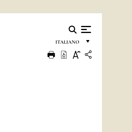
ITALIANO
FRANÇAIS
ENGLISH
ITALIANO
PORTUGUÊS
ESPAÑOL
DEUTSCH
POLSKI