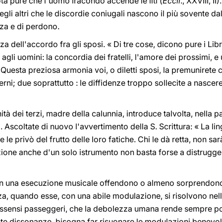
nota pure che l'uomo iracondo accende le liti (
Eccli
., XXVIII, I
li altri che le discordie coniugali nascono il più sovente d
za e di perdono.
a dell'accordo fra gli sposi. « Di tre cose, dicono pure i Lib
agli uomini: la concordia dei fratelli, l'amore dei prossimi, 
. Questa preziosa armonia voi, o diletti sposi, la premunirete 
erni; due soprattutto : le diffidenze troppo sollecite a nascere,
ità dei terzi, madre della calunnia, introduce talvolta, nella 
 Ascoltate di nuovo l'avvertimento della S. Scrittura: « La li
 le privò del frutto delle loro fatiche. Chi le dà retta, non sar
azione anche d'un solo istrumento non basta forse a distrugger
 in una esecuzione musicale offendono o almeno sorprendon
za, quando esse, con una abile modulazione, si risolvono nel
dissensi passeggeri, che la debolezza umana rende sempre poss
te dissonanze, bisogna far risuonare le modulazioni benevol