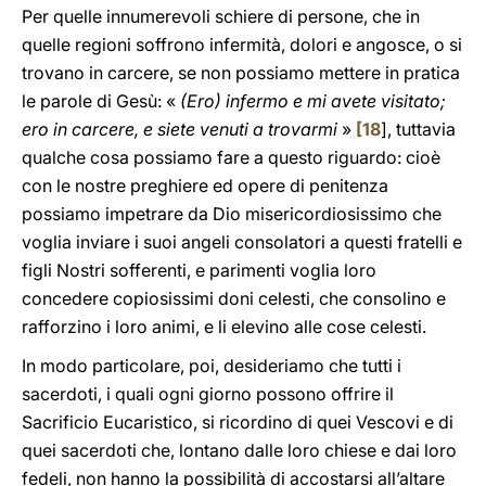
Per quelle innumerevoli schiere di persone, che in
quelle regioni soffrono infermità, dolori e angosce, o si
trovano in carcere, se non possiamo mettere in pratica
le parole di Gesù: «
(Ero) infermo e mi avete visitato;
ero in carcere, e siete venuti a trovarmi
»
[
18
], tuttavia
qualche cosa possiamo fare a questo riguardo: cioè
con le nostre preghiere ed opere di penitenza
possiamo impetrare da Dio misericordiosissimo che
voglia inviare i suoi angeli consolatori a questi fratelli e
figli Nostri sofferenti, e parimenti voglia loro
concedere copiosissimi doni celesti, che consolino e
rafforzino i loro animi, e li elevino alle cose celesti.
In modo particolare, poi, desideriamo che tutti i
sacerdoti, i quali ogni giorno possono offrire il
Sacrificio Eucaristico, si ricordino di quei Vescovi e di
quei sacerdoti che, lontano dalle loro chiese e dai loro
fedeli, non hanno la possibilità di accostarsi all’altare