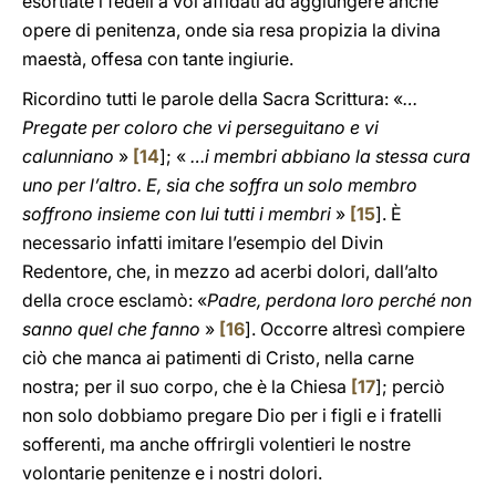
esortiate i fedeli a voi affidati ad aggiungere anche
opere di penitenza, onde sia resa propizia la divina
maestà, offesa con tante ingiurie.
Ricordino tutti le parole della Sacra Scrittura: «
…
Pregate per coloro che vi perseguitano e vi
calunniano
»
[
14
]; «
…i membri abbiano la stessa cura
uno per l’altro. E, sia che soffra un solo membro
soffrono insieme con lui tutti i membri
»
[
15
]. È
necessario infatti imitare l’esempio del Divin
Redentore, che, in mezzo ad acerbi dolori, dall’alto
della croce esclamò: «
Padre, perdona loro perché non
sanno quel che fanno
»
[
16
]. Occorre altresì compiere
ciò che manca ai patimenti di Cristo, nella carne
nostra; per il suo corpo, che è la Chiesa
[
17
]; perciò
non solo dobbiamo pregare Dio per i figli e i fratelli
sofferenti, ma anche offrirgli volentieri le nostre
volontarie penitenze e i nostri dolori.