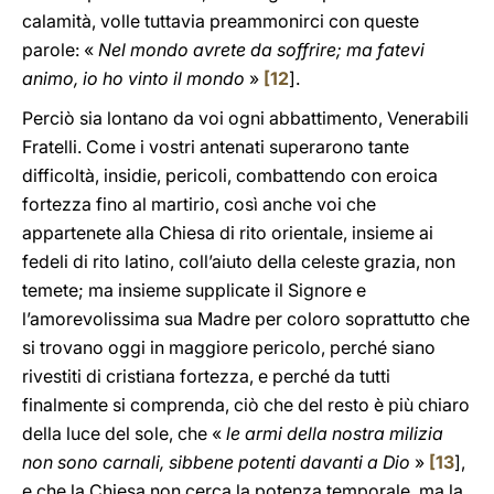
calamità, volle tuttavia preammonirci con queste
parole: «
Nel mondo avrete da soffrire; ma fatevi
animo, io ho vinto il mondo
»
[
12
].
Perciò sia lontano da voi ogni abbattimento, Venerabili
Fratelli. Come i vostri antenati superarono tante
difficoltà, insidie, pericoli, combattendo con eroica
fortezza fino al martirio, così anche voi che
appartenete alla Chiesa di rito orientale, insieme ai
fedeli di rito latino, coll’aiuto della celeste grazia, non
temete; ma insieme supplicate il Signore e
l’amorevolissima sua Madre per coloro soprattutto che
si trovano oggi in maggiore pericolo, perché siano
rivestiti di cristiana fortezza, e perché da tutti
finalmente si comprenda, ciò che del resto è più chiaro
della luce del sole, che «
le armi della nostra milizia
non sono carnali, sibbene potenti davanti a Dio
»
[
13
],
e che la Chiesa non cerca la potenza temporale, ma la