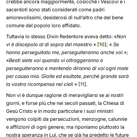
crebbe ancora maggiormente, cosicché i Vescovi e i
sacerdoti sono stati considerati come padri
amorevolissimi, desiderosi di null’altro che del bene
comune del popolo loro affidato.
Tuttavia lo stesso Divin Redentore aveva detto: «
Non
vi è discepolo al di sopra del maestro
»
[
10
]; «
Se
hanno perseguitato me, perseguiteranno anche voi
»;
«
Beati siete voi quando vi oltraggeranno e
perseguiteranno e mentendo diranno di voi ogni male
per causa mia. Gioite ed esultate, perché grande sarà
la vostra ricompensa nei cieli
»
[
11
].
Non vi è dunque ragione di meravigliarsi se ai nostri
giorni, e forse più che nei secoli passati, la Chiesa di
Gesù Cristo e in modo particolare i suoi ministri
vengono colpiti da persecuzioni, menzogne, calunnie
e afflizioni di ogni genere; ma riponiamo piuttosto la
nostra speranza in Lui, che se già ha predetto le future