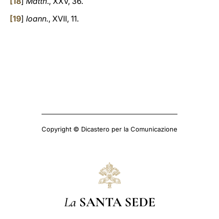
[
18
]
Matth
., XXV, 36.
[
19
]
Ioann.
, XVII, 11.
Copyright © Dicastero per la Comunicazione
La
SANTA SEDE