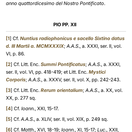
anno quattordicesimo del Nostro Pontificato
.
PIO PP. XII
[
1
] Cf.
Nuntius radiophonicus e sacello Sixtino datus
d. III Martii a. MCMXXXIX
;
A.A.S
., a. XXXI, ser. II, vol.
VI, p. 86.
[
2
] Cf. Litt. Enc.
Summi Pontificatus
;
A.A.S
., a. XXXI,
ser. II, vol. VI, pp. 418-419; et Litt. Enc.
Mystici
Corporis
;
A.A.S
., a. XXXV, ser. II, vol. X, pp. 242-243.
[
3
] Cf. Litt. Enc.
Rerum orientalium
;
A.A.S
., a. XX, vol.
XX, p. 277 sq.
[
4
] Cf.
Ioann.
, XXI, 15-17.
[
5
] Cf.
A.A.S
., a. XLIV, ser. II, vol. XIX, p. 249 sq.
[
6
] Cf.
Matth
., XVI, 18-19;
Ioann.
, XI, 15-17;
Luc
., XXII,