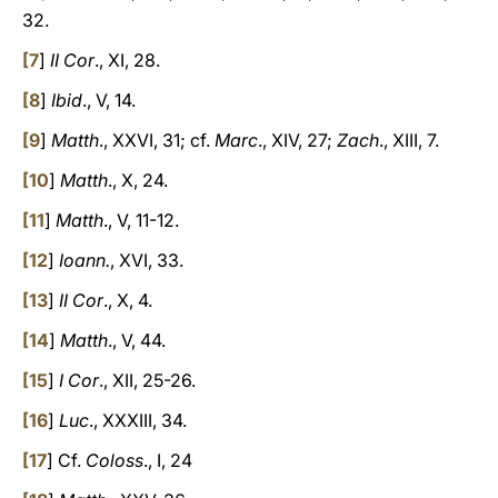
32.
[
7
]
II Cor
., XI, 28.
[
8
]
Ibid
., V, 14.
[
9
]
Matth
., XXVI, 31; cf.
Marc
., XIV, 27;
Zach
., XIII, 7.
[
10
]
Matth
., X, 24.
[
11
]
Matth
., V, 11-12.
[
12
]
Ioann.
, XVI, 33.
[
13
]
II Cor
., X, 4.
[
14
]
Matth
., V, 44.
[
15
]
I Cor
., XII, 25-26.
[
16
]
Luc
., XXXIII, 34.
[
17
] Cf.
Coloss
., I, 24