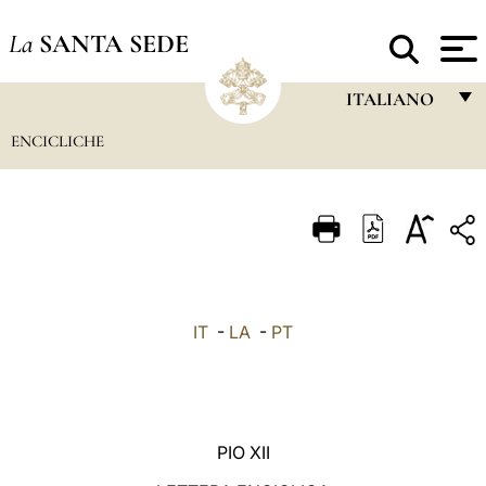
La
SANTA SEDE
ITALIANO
ENCICLICHE
FRANÇAIS
ENGLISH
ITALIANO
PORTUGUÊS
ESPAÑOL
IT
-
LA
-
PT
DEUTSCH
POLSKI
العربيّة
PIO XII
中文