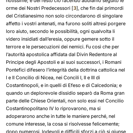
notissime; e del resto ciò facendo abbiamo seguito le
orme dei Nostri Predecessori [
3
], che fin dai primordi
del Cristianesimo non solo circondarono di singolare
affetto i vostri antenati, ma furono soliti altresì porgere
loro aiuto, secondo le possibilità, ogni qualvolta li
videro insidiati dall’eresia, oppure gemere sotto il
terrore e le persecuzioni dei nemici. Fu così che per
l’autorità apostolica affidata dal Divin Redentore al
Principe degli Apostoli e ai suoi successori, i Romani
Pontefici difesero l’integrità della dottrina cattolica nel
I e II Concilio di Nicea, nei Concili I, II e III di
Costantinopoli, e in quelli di Efeso e di Calcedonia; e
quando un deplorevole dissidio separò da Roma gran
parte delle Chiese Orientali, non solo essi nel Concilio
Costantinopolitano IV lo riprovarono, ma si
adoperarono anche in tutte le maniere perché, nel
comune interesse, la cosa si risolvesse felicemente;
dopo numerosi, lodevoli e difficili sforzi a ciò si giunse