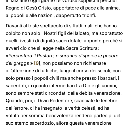
innalziamo ogni giorno fervorose suppliche perché il
Regno di Gesù Cristo, apportatore di pace alle anime,
ai popoli e alle nazioni, dappertutto trionfi.
Davanti al triste spettacolo di siffatti mali, che hanno
colpito non solo i Nostri figli del laicato, ma soprattutto
quelli rivestiti di dignità sacerdotale, appunto perché si
avveri ciò che si legge nella Sacra Scrittura:
«
Percuoterò il Pastore, e saranno disperse le pecore
del gregge
»
[
9
], non possiamo non richiamare
all’attenzione di tutti che, lungo il corso dei secoli, non
solo presso i popoli civili ma anche presso i barbari, i
sacerdoti, in quanto intermediari tra Dio e gli uomini,
sono sempre stati circondati della debita venerazione.
Quando, poi, il Divin Redentore, scacciate le tenebre
dell’errore, ci ha insegnato le verità celesti, ed ha
voluto per somma benevolenza renderci partecipi del
suo eterno sacerdozio, allora questa venerazione