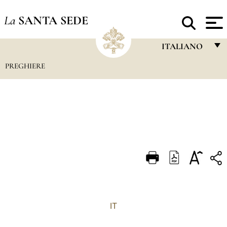
La
SANTA SEDE
ITALIANO
PREGHIERE
FRANÇAIS
ENGLISH
ITALIANO
PORTUGUÊS
ESPAÑOL
DEUTSCH
POLSKI
العربيّة
IT
中文