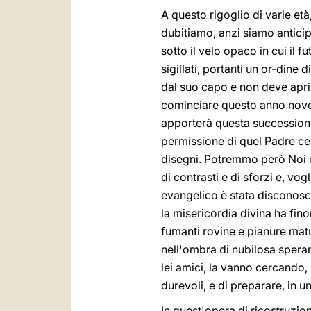
A questo rigoglio di varie et
dubitiamo, anzi siamo antici
sotto il velo opaco in cui il 
sigillati, portanti un or-dine d
dal suo capo e non deve apri
cominciare questo anno novell
apporterà questa successione 
permissione di quel Padre cel
disegni. Potremmo però Noi d
di contrasti e di sforzi e, v
evangelico è stata disconosc
la misericordia divina ha finor
fumanti rovine e pianure matur
nell'ombra di nubilosa speran
lei amici, la vanno cercando,
durevoli, e di preparare, in u
In quest'opera di ricostruzioni