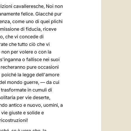
dizioni cavalleresche, Noi non
ianamente felice. Giacché pur
idenza, come uno di quei plichi
a missione di fiducia, riceve
o, che vi concede di
ate che tutto ciò che vi
 non per volere o con la
'inganna o fallisce nei suoi
, recheranno pure occasioni
e, poiché la legge dell'amore
i del mondo guerre, — da cui
à trasformate in cumuli di
olitaria per vie deserte,
ondo antico e nuovo, uomini, a
vie giuste e solide e
ricostruzioni!
cché, se è vero che, la