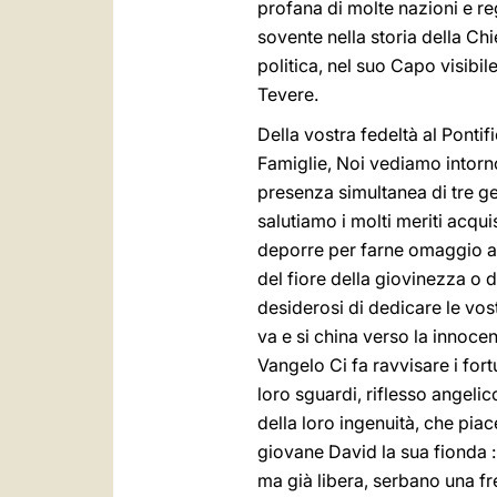
profana di molte nazioni e re
sovente nella storia della Chi
politica, nel suo Capo visibi
Tevere.
Della vostra fedeltà al Ponti
Famiglie, Noi vediamo intorno
presenza simultanea di tre gen
salutiamo i molti meriti acqui
deporre per farne omaggio al 
del fiore della giovinezza o d
desiderosi di dedicare le vos
va e si china verso la innocen
Vangelo Ci fa ravvisare i fort
loro sguardi, riflesso angeli
della loro ingenuità, che pi
giovane David la sua fionda :
ma già libera, serbano una fre