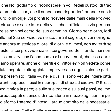
à, che Noi godiamo di riconoscere in voi, fedeli custodi di tra
patamente sicuri, che il nuovo anno risponderà buono e crist
futuro lo involge, voi pronti lo ricevete dalle mani della Provv
i virtuose e sante lotte della vita, che l'officiale, in via per un
re se non nel corso del suo cammino. Giorno per giorno, Iddi
o nel Suo servizio, ve ne scoprirà il segreto; e voi non ignor
ancora misteriosa di ore, di giorni e di mesi, non avverrà se
este, la cui provvidenza e il cui governo del mondo mai non s
issimularvi che l'anno nuovo e i nuovi tempi, che esso apre
ogliamo sperare, anche di meriti e di vittorie? Non vedete com
iuta, negata e oltraggiata, imperversano oggi in alcune part
a preservato l'Italia —, nelle quali si sono vedute intiere citt
anti copiose messi in necropoli di straziati cadaveri? Erra, s
za, timida la pace; e sulle sue tracce e sui suoi passi, nel m
 preoccupati e pensosi di ricondurla in mezzo agli uomini per 
no sforzo fraterno d'intesa, l'arduo compito delle necessarie 
 voi, diletti Figli e Figlie, potrete avere parte importante. Gia