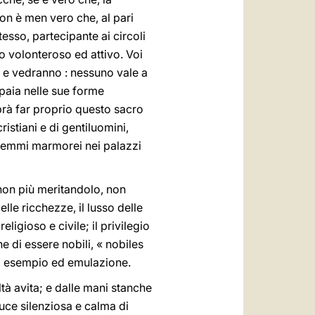
non è men vero che, al pari
esso, partecipante ai circoli
o volonteroso ed attivo. Voi
o e vedranno : nessuno vale a
ppaia nelle sue forme
rà far proprio questo sacro
stiani e di gentiluomini,
 stemmi marmorei nei palazzi
, non più meritandolo, non
elle ricchezze, il lusso delle
eligioso e civile; il privilegio
ine di essere nobili, « nobiles
 ad esempio ed emulazione.
tà avita; e dalle mani stanche
luce silenziosa e calma di