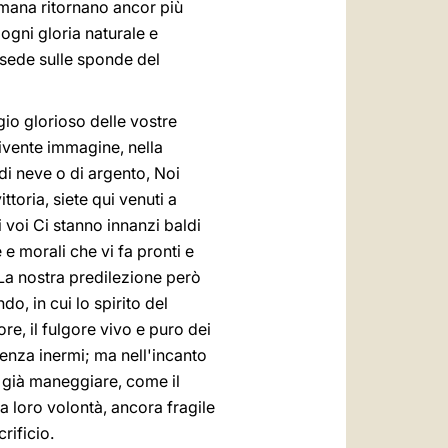
romana ritornano ancor più
 ogni gloria naturale e
 sede sulle sponde del
io glorioso delle vostre
vivente immagine, nella
 di neve o di argento, Noi
toria, siete qui venuti a
 voi Ci stanno innanzi baldi
 e morali che vi fa pronti e
 La nostra predilezione però
o, in cui lo spirito del
re, il fulgore vivo e puro dei
renza inermi; ma nell'incanto
 già maneggiare, come il
a loro volontà, ancora fragile
rificio.