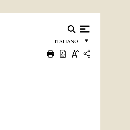
ITALIANO
FRANÇAIS
ENGLISH
ITALIANO
PORTUGUÊS
ESPAÑOL
DEUTSCH
POLSKI