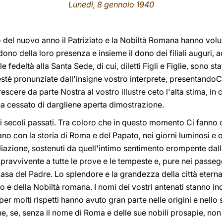
Lunedì, 8 gennaio 1940
 del nuovo anno il Patriziato e la Nobiltà Romana hanno volut
 dono della loro presenza e insieme il dono dei filiali auguri, 
le fedeltà alla Santa Sede, di cui, diletti Figli e Figlie, sono s
stè pronunziate dall'insigne vostro interprete, presentandoC
scere da parte Nostra al vostro illustre ceto l'alta stima, i
ha cessato di dargliene aperta dimostrazione.
 dei secoli passati. Tra coloro che in questo momento Ci fann
no con la storia di Roma e del Papato, nei giorni luminosi e os
miliazione, sostenuti da quell'intimo sentimento erompente dal
opravvivente a tutte le prove e le tempeste e, pure nei passeg
 casa del Padre. Lo splendore e la grandezza della città eterna r
to e della Nobiltà romana. I nomi dei vostri antenati stanno in
ti per molti rispetti hanno avuto gran parte nelle origini e nell
e, se, senza il nome di Roma e delle sue nobili prosapie, non 