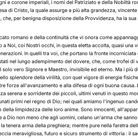
gni e corone imperiali, i nomi del Patriziato e della Nobiltà 
esa di Cristo, la quale assurge a più alta grandezza, vincente
le, che, per benigna disposizione della Provvidenza, ha la sua
ficato romano e della continuità che vi onora come appannagg
 a Noi, coi Nostri occhi, in questa eletta accolta, quasi una 
erazioni. In quelli tra voi, che portano la fronte incorniciata
stati nel lungo adempimento del dovere, che, come trofei di vit
solo vero Signore e Maestro, invisibile ed eterno. Ma i più di
ello splendore della virilità, con quel vigore di energie fisiche
tre forze all'avanzamento e alla difesa di ogni buona causa.
za serena e sorridente dei piccoli, ultimi venuti in questo mond
unati primi nel regno di Dio; nei quali amiamo l'ingenuo cando
co della limpidezza delle loro anime. Sono innocenti, all'appa
ace a Dio non meno che agli uomini, celano un'arma che sanno
 la tenera arma della preghiera; mentre pure nella faretra dell
ccia meravigliosa, futuro e sicuro strumento di vittoria : il sac