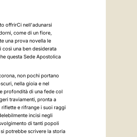
العربيّة
中文
o offrirCi nell'adunarsi
LATINE
adorni, come di un fiore,
tate una prova novella le
i così una ben desiderata
n che questa Sede Apostolica
o corona, non pochi portano
curi, nella gioia e nel
le profondità di una fede col
geri traviamenti, pronta a
iflette e rifrange i suoi raggi
delebilmente incisi negli
o svolgimento di tanti popoli
si potrebbe scrivere la storia