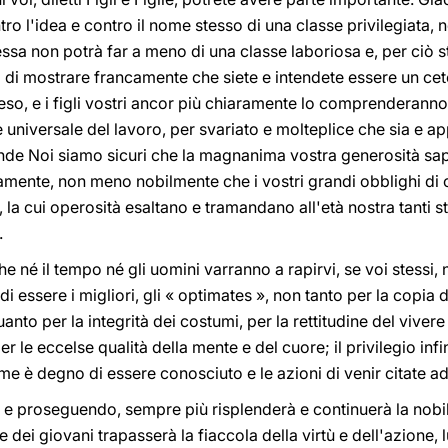
o l'idea e contro il nome stesso di una classe privilegiata, 
ssa non potrà far a meno di una classe laboriosa e, per ciò st
i di mostrare francamente che siete e intendete essere un cet
eso, e i figli vostri ancor più chiaramente lo comprenderann
 e universale del lavoro, per svariato e molteplice che sia e a
nde Noi siamo sicuri che la magnanima vostra generosità sap
nte, non meno nobilmente che i vostri grandi obblighi di cri
, la cui operosità esaltano e tramandano all'età nostra tanti
.
 che né il tempo né gli uomini varranno a rapirvi, se voi stessi
i essere i migliori, gli « optimates », non tanto per la copia d
anto per la integrità dei costumi, per la rettitudine del vivere r
 per le eccelse qualità della mente e del cuore; il privilegio inf
 nome è degno di essere conosciuto e le azioni di venir citate
o e proseguendo, sempre più risplenderà e continuerà la nobil
e dei giovani trapasserà la fiaccola della virtù e dell'azione, 