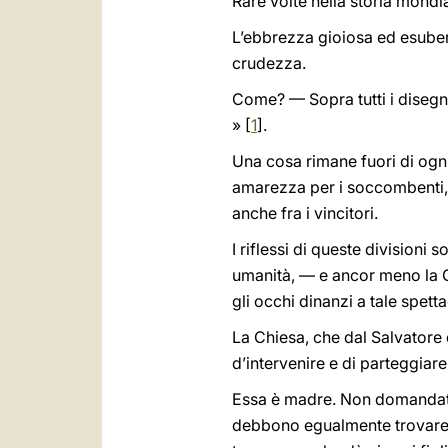
Rare volte nella storia mondia
L’ebbrezza gioiosa ed esuberant
crudezza.
Come? — Sopra tutti i disegni
» [
1
].
Una cosa rimane fuori di ogni d
amarezza per i soccombenti, m
anche fra i vincitori.
I riflessi di queste division
umanità, — e ancor meno la Ch
gli occhi dinanzi a tale spett
La Chiesa, che dal Salvatore d
d’intervenire e di parteggiar
Essa è madre. Non domandate a
debbono egualmente trovare e 