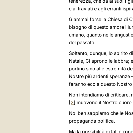
tenerezza, che dà ai suoi figl
e ai traviati e agli erranti is
Giammai forse la Chiesa di Cri
bisogno di questo amore illum
umano, quanto nelle angustie
del passato.
Soltanto, dunque, lo spirito d
Natale, Ci aprono le labbra; 
portino sino alle estremità de
Nostre più ardenti speranze —
faranno eco a questo Nostro 
Non intendiamo di criticare, 
[
2
] muovono il Nostro cuore 
Noi ben sappiamo che le Nostr
propaganda politica.
Ma la possibilità di tali er