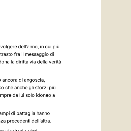
العربيّة
中文
LATINE
volgere dell’anno, in cui più
trasto fra il messaggio di
a la diritta via della verità
o ancora di angoscia,
so che anche gli sforzi più
empre da lui solo idoneo a
campi di battaglia hanno
za precedenti dell’altra.