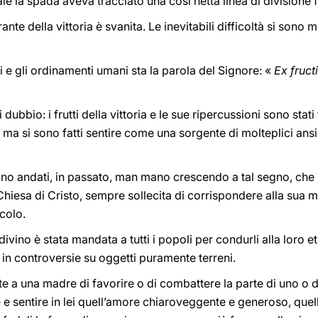
le la spada aveva tracciato una così netta linea di divisione fra
e della vittoria è svanita. Le inevitabili difficoltà si sono ma
 e gli ordinamenti umani sta la parola del Signore: «
Ex fruct
ubbio: i frutti della vittoria e le sue ripercussioni sono stati
a si sono fatti sentire come una sorgente di molteplici ansie
i sono andati, in passato, man mano crescendo a tal segno, ch
iesa di Cristo, sempre sollecita di corrispondere alla sua m
acolo.
ivino è stata mandata a tutti i popoli per condurli alla loro e
e in controversie su oggetti puramente terreni.
 una madre di favorire o di combattere la parte di uno o dell’
sentire in lei quell’amore chiaroveggente e generoso, quella