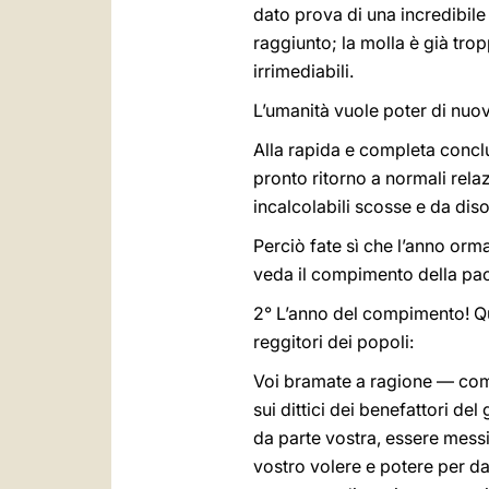
dato prova di una incredibile 
raggiunto; la molla è già tr
irrimediabili.
L’umanità vuole poter di nuo
Alla rapida e completa conclu
pronto ritorno a normali rela
incalcolabili scosse e da dis
Perciò fate sì che l’anno orma
veda il compimento della pa
2° L’anno del compimento! Qu
reggitori dei popoli:
Voi bramate a ragione — come 
sui dittici dei benefattori d
da parte vostra, essere messi 
vostro volere e potere per dar