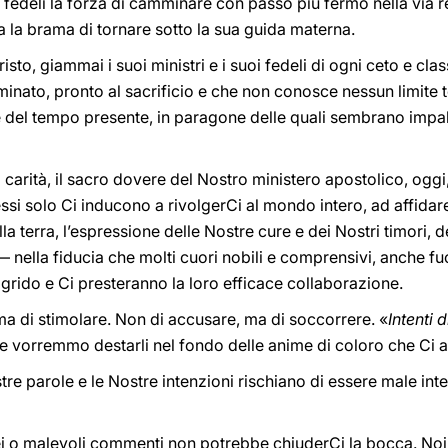
i fedeli la forza di camminare con passo più fermo nella via re
pira la brama di tornare sotto la sua guida materna.
sto, giammai i suoi ministri e i suoi fedeli di ogni ceto e cl
inato, pronto al sacrificio e che non conosce nessun limite 
 del tempo presente, in paragone delle quali sembrano impal
i carità, il sacro dovere del Nostro ministero apostolico, oggi,
essi solo Ci inducono a rivolgerCi al mondo intero, ad affidar
lla terra, l’espressione delle Nostre cure e dei Nostri timori, 
 nella fiducia che molti cuori nobili e comprensivi, anche fu
grido e Ci presteranno la loro efficace collaborazione.
ma di stimolare. Non di accusare, ma di soccorrere. «
Intenti 
e vorremmo destarli nel fondo delle anime di coloro che Ci 
e parole e le Nostre intenzioni rischiano di essere male inte
ronei o malevoli commenti non potrebbe chiuderCi la bocca. N