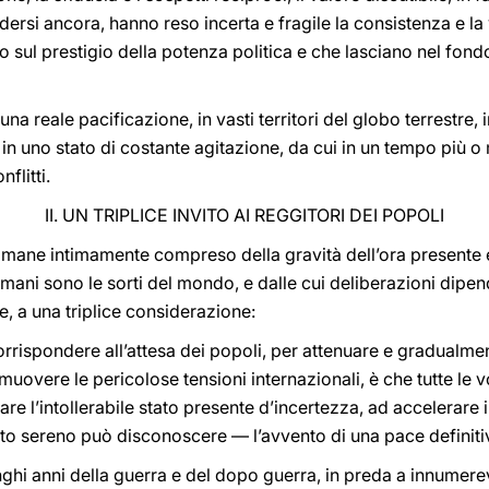
dersi ancora, hanno reso incerta e fragile la consistenza e la
o sul prestigio della potenza politica e che lasciano nel fond
a reale pacificazione, in vasti territori del globo terrestre, 
o in uno stato di costante agitazione, da cui in un tempo più
flitti.
II. UN TRIPLICE INVITO AI REGGITORI DEI POPOLI
rimane intimamente compreso della gravità dell’ora presente e 
i mani sono le sorti del mondo, e dalle cui deliberazioni dipen
e, a una triplice considerazione:
rrispondere all’attesa dei popoli, per attenuare e gradualmen
imuovere le pericolose tensioni internazionali, è che tutte le v
are l’intollerabile stato presente d’incertezza, ad accelerare 
ito sereno può disconoscere — l’avvento di una pace definitiva f
ghi anni della guerra e del dopo guerra, in preda a innumerevo