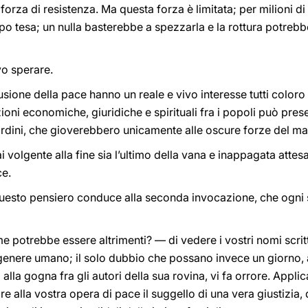
forza di resistenza. Ma questa forza è limitata; per milioni di 
oppo tesa; un nulla basterebbe a spezzarla e la rottura potr
vo sperare.
sione della pace hanno un reale e vivo interesse tutti coloro 
zioni economiche, giuridiche e spirituali fra i popoli può pre
ordini, che gioverebbero unicamente alle oscure forze del ma
i volgente alla fine sia l’ultimo della vana e inappagata attes
ce.
esto pensiero conduce alla seconda invocazione, che ogni spi
potrebbe essere altrimenti? — di vedere i vostri nomi scritti 
el genere umano; il solo dubbio che possano invece un giorno
alla gogna fra gli autori della sua rovina, vi fa orrore. Appli
e alla vostra opera di pace il suggello di una vera giustizia,