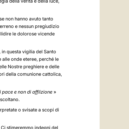
gia della verità e della luce,
asse non hanno avuto tanto
terreno e nessun pregiudizio
lidire le dolorose vicende
 in questa vigilia del Santo
e alle onde eteree, perché le
delle Nostre preghiere e delle
ori della comunione cattolica,
di pace e non di afflizione
»
ascoltano.
rpretate o svisate a scopi di
oi Ci stimeremmo indegni del