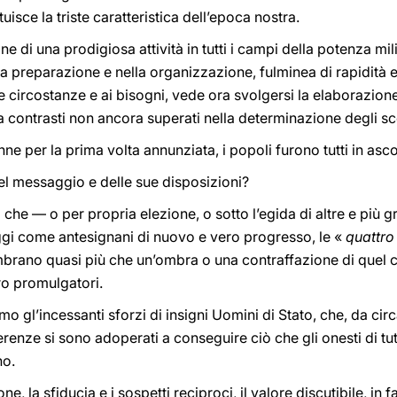
uisce la triste caratteristica dell’epoca nostra.
ne di una prodigiosa attività in tutti i campi della potenza mil
la preparazione e nella organizzazione, fulminea di rapidità
e circostanze e ai bisogni, vede ora svolgersi la elaborazion
 contrasti non ancora superati nella determinazione degli sc
nne per la prima volta annunziata, i popoli furono tutti in asco
el messaggio e delle sue disposizioni?
ti che — o per propria elezione, o sotto l’egida di altre e pi
oggi come antesignani di nuovo e vero progresso, le «
quattro 
brano quasi più che un’ombra o una contraffazione di quel c
loro promulgatori.
o gl’incessanti sforzi di insigni Uomini di Stato, che, da circ
ferenze si sono adoperati a conseguire ciò che gli onesti di 
no.
e, la sfiducia e i sospetti reciproci, il valore discutibile, in f