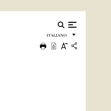
ITALIANO
FRANÇAIS
ENGLISH
ITALIANO
PORTUGUÊS
ESPAÑOL
DEUTSCH
POLSKI