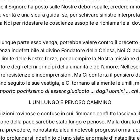
he il Signore ha posto sulle Nostre deboli spalle, crederemmo
 verità e una sicura guida, se, per schivare sinistre interpreta
da Noi per ridestare le coscienze assopite e richiamarle ai dove
alunque parte esso venga, potrebbe valere contro il precetto 
nza indefettibile al divino Fondatore della Chiesa, Noi Ci 
 limite delle Nostre forze, per adempire la Nostra missione di 
atore degli eterni princìpi della umanità e dell’amore. Nell’es
 resistenze e incomprensioni. Ma Ci conforta il pensiero del
o seguito le sue vestigia, e Ci tornano alla mente le umili, 
mporta pochissimo di essere giudicato … dagli uomini … chi m
I. UN LUNGO E PENOSO CAMMINO
zioni rovinose e confuse in cui l’immane conflitto lasciava il
sione della pace sarebbe stato lungo e penoso. Ma la durata di
ra prevedere, nonostante alcuni notevoli progressi ormai ac
o prolungarsi indefinito di uno stato anormale d’instabilità e 