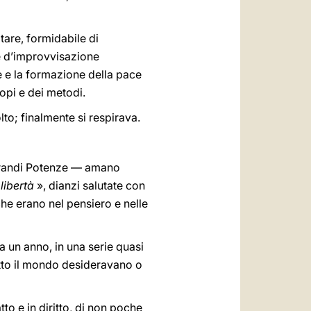
itare, formidabile di
 e d’improvvisazione
e e la formazione della pace
opi e dei metodi.
lto; finalmente si respirava.
ù grandi Potenze — amano
libertà
», dianzi salutate con
he erano nel pensiero e nelle
a un anno, in una serie quasi
tutto il mondo desideravano o
atto e in diritto, di non poche