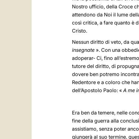
Nostro ufficio, della Croce c
attendono da Noi il lume della
così critica, a fare quanto è 
Cristo.
Nessun diritto di veto, da qu
insegnate
». Con una obbedie
adoperar- Ci, fino all’estremo
tutore del diritto, di propugn
dovere ben potremo incontrare
Redentore e a coloro che hann
dell’Apostolo Paolo: «
A me i
Era ben da temere, nelle condi
fine della guerra alla conclu
assistiamo, senza poter anco
giungerà al suo termine, quest