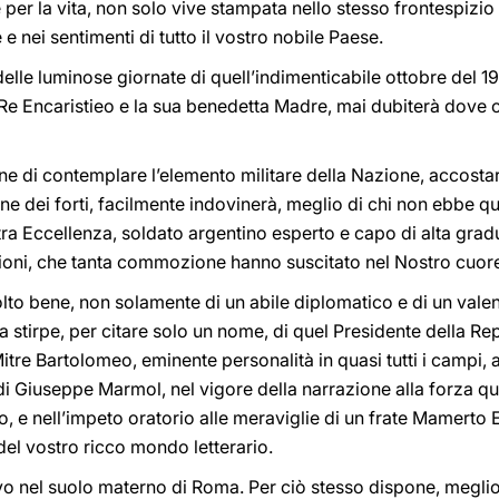
per la vita, non solo vive stampata nello stesso frontespizio
 e nei sentimenti di tutto il vostro nobile Paese.
elle luminose giornate di quell’indimenticabile ottobre del 1
 Re Encaristieo e la sua benedetta Madre, mai dubiterà dove 
e di contemplare l’elemento militare della Nazione, accostar
ane dei forti, facilmente indovinerà, meglio di chi non ebbe que
a Eccellenza, soldato argentino esperto e capo di alta grad
sioni, che tanta commozione hanno suscitato nel Nostro cuor
o bene, non solamente di un abile diplomatico e di un valent
sa stirpe, per citare solo un nome, di quel Presidente della R
Mitre Bartolomeo, eminente personalità in quasi tutti i campi,
 di Giuseppe Marmol, nel vigore della narrazione alla forza q
 e nell’impeto oratorio alle meraviglie di un frate Mamerto 
del vostro ricco mondo letterario.
 nel suolo materno di Roma. Per ciò stesso dispone, meglio d