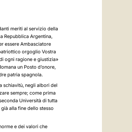
العربيّة
中文
LATINE
nti meriti al servizio della
lla Repubblica Argentina,
per essere Ambasciatore
atriottico orgoglio Vostra
i ogni ragione e giustizia»
e Romana un Posto d’onore,
dre patria spagnola.
 schiavitù, negli albori del
izzare sempre; come prima
seconda Università di tutta
 già alla fine dello stesso
norme e dei valori che