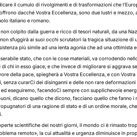
dicare il cumulo di rivolgimenti e di trasformazioni che l’Eur
soffrono dacché Vostra Eccellenza, sono due lustri e mezzo, a
uolo italiano e romano.
non colpito dalla guerra e ricco di tesori naturali, da una Na
, non sfuggirà ai suoi occhi scrutatori la tragica situazione di
istenza più simile ad una lenta agonia che ad una ottimista 
erabile stato, che con le cose materiali, va corrodendo nell
oni di chi in esso giace, e che invece di migliorare si aggrava se
 favore della pace, spiegherà a Vostra Eccellenza, e con Vostr
 senza curarCi dei disinganni e delle non rare deformazioni 
 ed eseguiremo, facendoCi sempre con supplichevole energia. 
i buoni, dicano quello che dicono, facciano quello che fanno i n
 propugnatori di una ragione di stato e di un ordine morale, ch
i.
rte scientifiche dei nostri giorni, il mondo ci è rimasto t
lema remoto», la cui attualità e urgenza diminuisce in pro