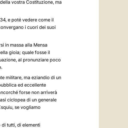
 della vostra Costituzione, ma
934, e poté vedere come il
convergano i cuori dei suoi
si in massa alla Mensa
lla gioia; quale fosse il
uazione, al pronunziare poco
e.
e militare, ma eziandio di un
epubblica ed eccellente
 ancorché forse non arriverà
uasi ciclopea di un generale
Esquiu, se vogliamo
i tutti, di elementi