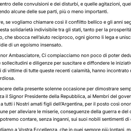
ntro delle convulsioni e dei disturbi, e quelle agitazioni, quel
ndo alcune delle sue parti, più o meno importanti.
, se vogliamo chiamare così il conflitto bellico e gli anni seg
ta solidarietà indivisibile tra gli stati, tanto per la prosperi
, che sbocca nell’aiuto reciproco, ogni giorno li lega e unis
idie di un egoismo insensato.
gnor Ambasciatore, Ci compiacciamo non poco di poter dedur
sollecitudini e diligenze per suscitare e diffondere le iniziat
i di vittime di tutte queste recenti calamità, hanno incontrat
ordiosa.
iacere della presente solenne occasione per dimostrare semp
a il Signor Presidente della Repubblica, ai Membri del gover
 a tutti i Nostri amati figli dell’Argentina, per il posto così 
une per alleviare le miserie, conseguenze della guerra e del 
tremo contare, senza inganni, sui suoi nobili sentimenti di 
a diamo a Vostra Eccellenza, che in quei sempre più lontani, 