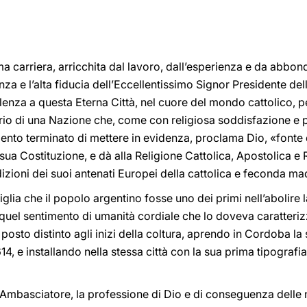
ma carriera, arricchita dal lavoro, dall’esperienza e da abbonda
nza e l’alta fiducia dell’Eccellentissimo Signor Presidente de
enza a questa Eterna Città, nel cuore del mondo cattolico, 
rio di una Nazione che, come con religiosa soddisfazione e p
nto terminato di mettere in evidenza, proclama Dio, «fonte d
 sua Costituzione, e dà alla Religione Cattolica, Apostolica 
dizioni dei suoi antenati Europei della cattolica e feconda ma
ia che il popolo argentino fosse uno dei primi nell’abolire la
quel sentimento di umanità cordiale che lo doveva caratter
osto distinto agli inizi della coltura, aprendo in Cordoba la 
14, e installando nella stessa città con la sua prima tipografia
Ambasciatore, la professione di Dio e di conseguenza delle 