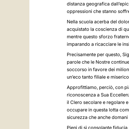
distanza geografica dall’epice
oppressioni che stanno soffre
Nella scuola acerba del dolore
acquistato la coscienza di ques
mentre questo sforzo fraterno
imparando a ricacciare le ins
Precisamente per questo, Si
parole che le Nostre continue 
soccorso in favore dei milion
un’eco tanto filiale e miseric
Approfittiamo, perciò, con p
riconoscenza a Sua Eccellenz
il Clero secolare e regolare e
occupare in questa lotta com
sicurezza che anche domani po
Pieni di sì consolante fiduci