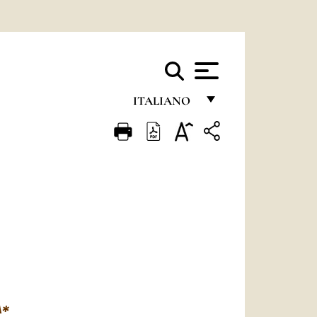
ITALIANO
FRANÇAIS
ENGLISH
ITALIANO
PORTUGUÊS
ESPAÑOL
DEUTSCH
POLSKI
A*