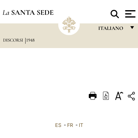
La
SANTA SEDE
ITALIANO
DISCORSI
1948
FRANÇAIS
ENGLISH
ITALIANO
PORTUGUÊS
ESPAÑOL
DEUTSCH
POLSKI
العربيّة
ES
-
FR
-
IT
中文