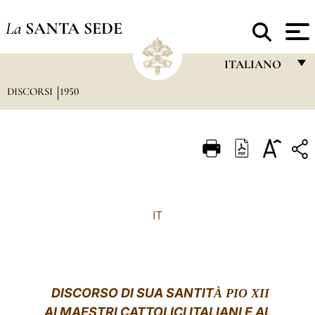
La
SANTA SEDE
ITALIANO
DISCORSI
1950
FRANÇAIS
ENGLISH
ITALIANO
PORTUGUÊS
ESPAÑOL
IT
DEUTSCH
POLSKI
العربيّة
DISCORSO DI SUA SANTIT
À PIO XII
AI MAESTRI CATTOLICI ITALIANI E AL
中文