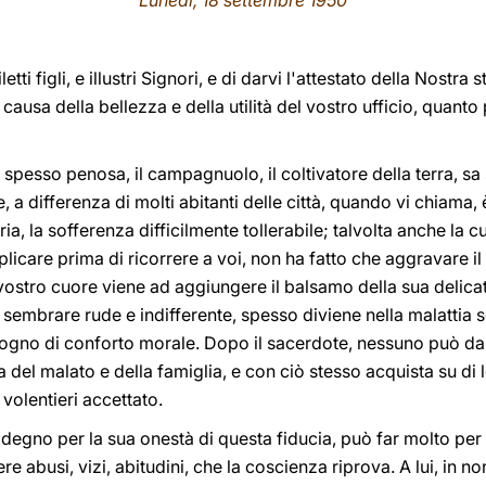
Lunedì, 18 settembre 1950
letti figli, e illustri Signori, e di darvi l'attestato della Nostra
causa della bellezza e della utilità del vostro ufficio, quanto
a, spesso penosa, il campagnuolo, il coltivatore della terra, 
e, a differenza di molti abitanti delle città, quando vi chiama
ria, la sofferenza difficilmente tollerabile; talvolta anche la 
plicare prima di ricorrere a voi, non ha fatto che aggravare il 
il vostro cuore viene ad aggiungere il balsamo della sua delica
sembrare rude e indifferente, spesso diviene nella malattia s
sogno di conforto morale. Dopo il sacerdote, nessuno può dar
a del malato e della famiglia, e con ciò stesso acquista su di 
volentieri accettato.
 degno per la sua onestà di questa fiducia, può far molto per r
 abusi, vizi, abitudini, che la coscienza riprova. A lui, in non 