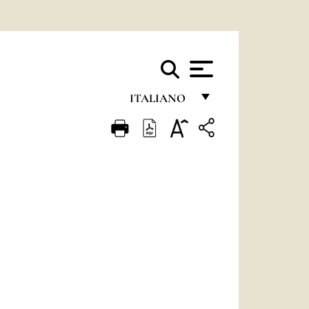
ITALIANO
FRANÇAIS
ENGLISH
ITALIANO
PORTUGUÊS
ESPAÑOL
DEUTSCH
POLSKI