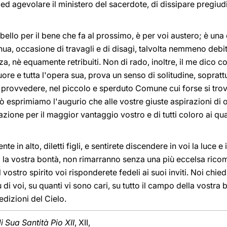
ed agevolare il ministero del sacerdote, di dissipare pregiud
 è bello per il bene che fa al prossimo, è per voi austero; è 
nua, occasione di travagli e di disagi, talvolta nemmeno deb
, nè equamente retribuiti. Non di rado, inoltre, il me dico c
 cuore e tutta l'opera sua, prova un senso di solitudine, soprat
e provvedere, nel piccolo e sperduto Comune cui forse si trova
iò esprimiamo l'augurio che alle vostre giuste aspirazioni d
zione per il maggior vantaggio vostro e di tutti coloro ai qua
 in alto, diletti figli, e sentirete discendere in voi la luce e
ù, la vostra bontà, non rimarranno senza una più eccelsa ricom
el vostro spirito voi risponderete fedeli ai suoi inviti. Noi ch
i voi, su quanti vi sono cari, su tutto il campo della vostra be
edizioni del Cielo.
 Sua Santità Pio XII
, XII,