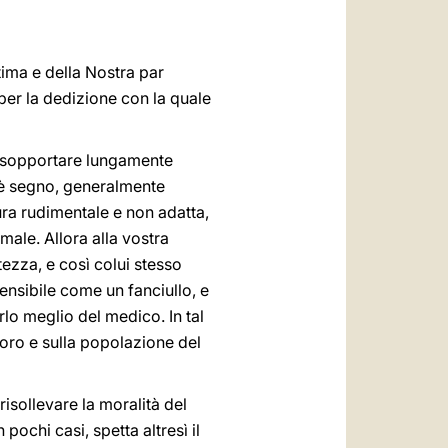
العربيّة
中文
 stima e della Nostra par
LATINE
 per la dedizione con la quale
sa sopportare lungamente
, è segno, generalmente
cura rudimentale e non adatta,
male. Allora alla vostra
tezza, e così colui stesso
ensibile come un fanciullo, e
lo meglio del medico. In tal
loro e sulla popolazione del
isollevare la moralità del
pochi casi, spetta altresì il