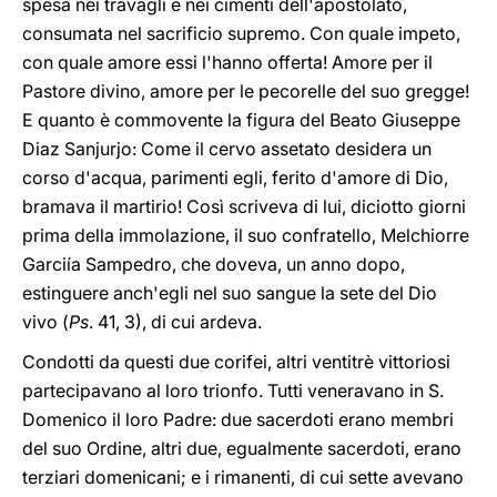
spesa nei travagli e nei cimenti dell'apostolato,
consumata nel sacrificio supremo. Con quale impeto,
con quale amore essi l'hanno offerta! Amore per il
Pastore divino, amore per le pecorelle del suo gregge!
E quanto è commovente la figura del Beato Giuseppe
Diaz Sanjurjo: Come il cervo assetato desidera un
corso d'acqua, parimenti egli, ferito d'amore di Dio,
bramava il martirio! Così scriveva di lui, diciotto giorni
prima della immolazione, il suo confratello, Melchiorre
Garciía Sampedro, che doveva, un anno dopo,
estinguere anch'egli nel suo sangue la sete del Dio
vivo (
Ps
. 41, 3), di cui ardeva.
Condotti da questi due corifei, altri ventitrè vittoriosi
partecipavano al loro trionfo. Tutti veneravano in S.
Domenico il loro Padre: due sacerdoti erano membri
del suo Ordine, altri due, egualmente sacerdoti, erano
terziari domenicani; e i rimanenti, di cui sette avevano