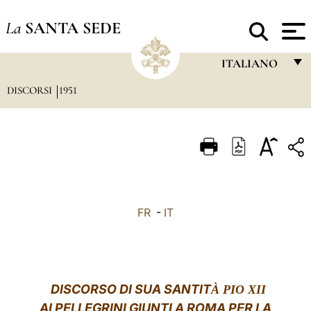
La
SANTA SEDE
ITALIANO
DISCORSI
1951
FRANÇAIS
ENGLISH
ITALIANO
PORTUGUÊS
ESPAÑOL
FR
-
IT
DEUTSCH
POLSKI
العربيّة
DISCORSO
DI SUA SANTIT
À PIO XII
AI PELLEGRINI GIUNTI A ROMA PER LA
中文