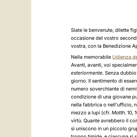
Siate le benvenute, dilette fi
occasione del vostro secondo
vostra, con la Benedizione Ap
Nella memorabile
Udienza de
Avanti, avanti, voi specialmen
esteriormente
. Senza dubbio 
giorno. Il sentimento di esser
numero soverchiante di nemici
condizione di una giovane pura
nella fabbrica o nell'ufficio,
mezzo a lupi (cfr.
Matth
. 10,
virtù. Quante avrebbero il co
si uniscono in un piccolo grup
troppo timide, e ciascuna si 