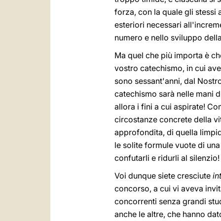
forza, con la quale gli stessi
esteriori necessari all'incr
numero e nello sviluppo della
Ma quel che più importa è ch
vostro catechismo, in cui av
sono sessant'anni, dal Nostr
catechismo sarà nelle mani d
allora i fini a cui aspirate! 
circostanze concrete della vi
approfondita, di quella limpid
le solite formule vuote di un
confutarli e ridurli al silenzio!
Voi dunque siete cresciute
in
concorso, a cui vi aveva invit
concorrenti senza grandi stud
anche le altre, che hanno dat