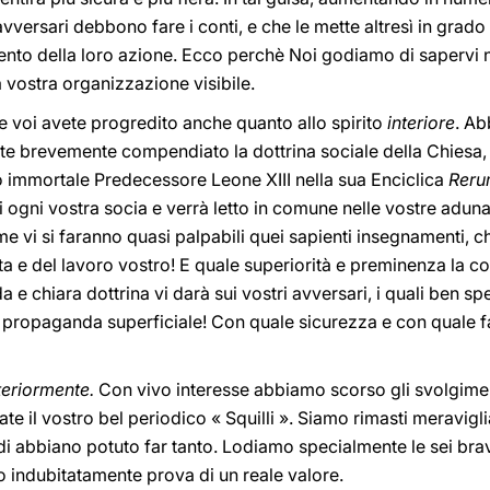
 avversari debbono fare i conti, e che le mette altresì in grado
emento della loro azione. Ecco perchè Noi godiamo di sapervi
 vostra organizzazione visibile.
e voi avete progredito anche quanto allo spirito
interiore
. Ab
ete brevemente compendiato la dottrina sociale della Chiesa,
o immortale Predecessore Leone XIII nella sua Enciclica
Reru
i ogni vostra socia e verrà letto in comune nelle vostre adun
Come vi si faranno quasi palpabili quei sapienti insegnamenti, 
ta e del lavoro vostro! E quale superiorità e preminenza la c
a e chiara dottrina vi darà sui vostri avversari, i quali ben 
a propaganda superficiale! Con quale sicurezza e con quale fa
teriormente.
Con vivo interesse abbiamo scorso gli svolgimen
ate il vostro bel periodico « Squilli ». Siamo rimasti meravig
i abbiano potuto far tanto. Lodiamo specialmente le sei brave
o indubitatamente prova di un reale valore.