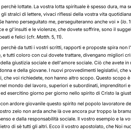
, perchè lottate. La vostra lotta spirituale è spesso dura, 
i stralci di lettere, vivaci riflessi della vostra vita quotidia
 Se hanno perseguitato me, perseguiteranno anche voi » (
Io
. 
 e gl'insulti e le violenze, che dovete soffrire, sono il suggel
ati e felici (cfr.
Matth
. 5, 11).
perchè da tutti i vostri scritti, rapporti e proposte spira non l'
 e tutti coloro con cui dovete trattare, divengano migliori cristi
i della giustizia sociale e dell'amore sociale. Ciò che avete in 
donna e della giovane. I nuovi provvedimenti legislativi, che v
i, che voi richiedete, non hanno altro scopo. Questo scopo è 
ti nel mondo del lavoro, superiori e subordinati, imprenditori 
d esercitino giorno per giorno nello spirito di Cristo la giusti
on ardore giovanile questo spirito nel popolo lavoratore del
vostro zelo non arda anche là ove ancora pur troppo la bram
nso e dalla responsabilità sociale. Il vostro esempio e la vos
dietro di sè tutti gli altri. Ecco il vostro apostolato, che No