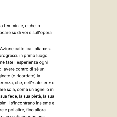
العربيّة
中文
LATINE
ca femminile, e che in
care su di voi e sull'opera
zione cattolica italiana: «
 progressi: in primo luogo
ne fate l'esperienza ogni
di avere contro di sè un
nate (o ricordate) la
renza, che, nell'« atelier » o
ivere sola, come un agnello in
sua fede, la sua pietà, la sua
simili s'incontrano insieme e
 e poi altre, fino allora
mero, esse divengono una