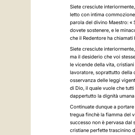
Siete cresciute interiormente
letto con intima commozione gl
parola del divino Maestro: «
dovete sostenere, e le minacce
che il Redentore ha chiamati be
Siete cresciute interiormente, 
ma il desiderio che voi stesse,
le vicende della vita, cristian
lavoratore, soprattutto della 
osservanza delle leggi vigent
di Dio, il quale vuole che tut
dappertutto la dignità umana e
Continuate dunque a portare c
tregua finchè la fiamma del 
successo non è pervasa dal se
cristiane perfette trascinino 