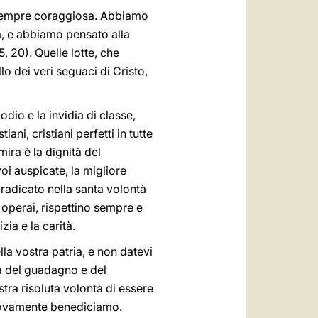
ma sempre coraggiosa. Abbiamo
na, e abbiamo pensato alla
15, 20). Quelle lotte, che
lo dei veri seguaci di Cristo,
odio e la invidia di classe,
ani, cristiani perfetti in tutte
mira è la dignità del
oi auspicate, la migliore
radicato nella santa volontà
e operai, rispettino sempre e
zia e la carità.
la vostra patria, e non datevi
a del guadagno e del
tra risoluta volontà di essere
i nuovamente benediciamo.