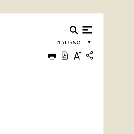
ITALIANO
FRANÇAIS
ENGLISH
ITALIANO
PORTUGUÊS
ESPAÑOL
DEUTSCH
POLSKI