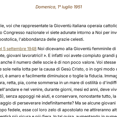
Domenica, 1° luglio 1951
glie, voi che rappresentate la Gioventù italiana operaia cattoli
 Congresso nazionale vi siete adunate intorno a Noi per invo
ostolica, l'abbondanza delle grazie celesti.
l 5 settembre 1948
Noi dicevamo alla Gioventù femminile di A
te, giovani lavoratrici! ». E infatti voi avete compiuto grandi
anche il numero delle socie è di non poco valore. Voi stesse 
e sole nella lotta per la causa di Gesù Cristo, o in ogni modo 
, è amaro e facilmente diminuisce o toglie la fiducia. Immagi
, retta, pia, come sommersa in un mare di ostilità o d'indiffe
 nell'andare e nel venire, durante giorni, mesi ed anni, deve v
 16), senza appoggi nè aiuti, e conservare, nonostante tutto, la 
raggio di perseverare indefinitamente? Ma se alcune giovani 
po fedele, esse col loro zelo di apostolato ne attireranno altre
sentirà più sicura e più fiera. In tal guisa, aumentando in nu