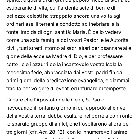
esuberante di vita, cui l'ardente sete di beni e di
bellezze celesti ha strappato ancora una volta agli
ordinari assilli terreni e condotto ad inebriarsi alla
fonte limpida di ogni santità: Maria. È bello vedervi
come una sola famiglia coi vostri Pastori e le Autorità
civili, tutti stretti intorno ai sacri altari per osannare alle
glorie della eccelsa Madre di Dio, e per professare
sotto i cieli azzurri della incantevole vostra Isola la
medesima fede, abbracciata dai vostri padri fin dai
primi giorni della predicazione evangelica, e giammai
tradita per volgere di eventi ed infuriare di tempeste.
Ci pare che l'Apostolo delle Genti, S. Paolo,
rievocando il lontano giorno in cui approdò alle rive
della vostra terra, debba esultare nel porre a confronto
lo sparuto gruppo di amici, che l'ospitarono allora per
tre giorni (cfr.
Act
. 28, 12), con le innumerevoli anime