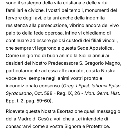
sono il sostegno della vita cristiana e delle virtù
familiari e civiche. I vostri bei templi, monumenti del
fervore degli avi, e taluni anche della indomita
resistenza alla persecuzione, vibrino ancora del vivo
palpito della fede operosa. Infine vi chiediamo di
continuare ad essere gelosi custodi dei filiali vincoli,
che sempre vi legarono a questa Sede Apostolica.
Come un giorno di buon animo la Sicilia annuì ai
desideri del Nostro Predecessore S. Gregorio Magno,
particolarmente ad essa affezionato, così la Nostra
voce trovi sempre negli animi vostri pronto e
incondizionato consenso (
Greg. I Epist. Iohanni Episc.
Syracusano
, Oct. 598 - Reg. IX, 26 -
Mon. Germ. Hist.
Epp. t. 2, pag. 59-60).
Ricevete questa Nostra Esortazione quasi messaggio
della Madre di Gesù a voi, che a Lei intendete di
consacrarvi come a vostra Signora e Protettrice.