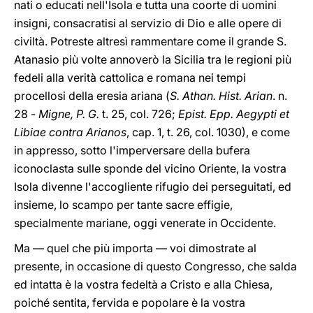
nati o educati nell'Isola e tutta una coorte di uomini
insigni, consacratisi al servizio di Dio e alle opere di
civiltà. Potreste altresì rammentare come il grande S.
Atanasio più volte annoverò la Sicilia tra le regioni più
fedeli alla verità cattolica e romana nei tempi
procellosi della eresia ariana (
S. Athan. Hist. Arian
. n.
28 -
Migne, P. G.
t. 25, col. 726;
Epist. Epp. Aegypti et
Libiae contra Arianos
, cap. 1, t. 26, col. 1030), e come
in appresso, sotto l'imperversare della bufera
iconoclasta sulle sponde del vicino Oriente, la vostra
Isola divenne l'accogliente rifugio dei perseguitati, ed
insieme, lo scampo per tante sacre effigie,
specialmente mariane, oggi venerate in Occidente.
Ma — quel che più importa — voi dimostrate al
presente, in occasione di questo Congresso, che salda
ed intatta è la vostra fedeltà a Cristo e alla Chiesa,
poiché sentita, fervida e popolare è la vostra