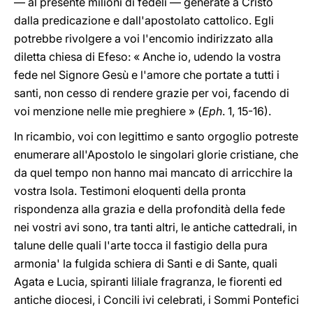
— al presente milioni di fedeli — generate a Cristo
dalla predicazione e dall'apostolato cattolico. Egli
potrebbe rivolgere a voi l'encomio indirizzato alla
diletta chiesa di Efeso: « Anche io, udendo la vostra
fede nel Signore Gesù e l'amore che portate a tutti i
santi, non cesso di rendere grazie per voi, facendo di
voi menzione nelle mie preghiere » (
Eph
. 1, 15-16).
In ricambio, voi con legittimo e santo orgoglio potreste
enumerare all'Apostolo le singolari glorie cristiane, che
da quel tempo non hanno mai mancato di arricchire la
vostra Isola. Testimoni eloquenti della pronta
rispondenza alla grazia e della profondità della fede
nei vostri avi sono, tra tanti altri, le antiche cattedrali, in
talune delle quali l'arte tocca il fastigio della pura
armonia' la fulgida schiera di Santi e di Sante, quali
Agata e Lucia, spiranti liliale fragranza, le fiorenti ed
antiche diocesi, i Concili ivi celebrati, i Sommi Pontefici