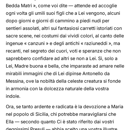
Bedda Matri », come voi dite — attende ed accoglie
ogni volta gli umili suoi figli che a Lei vengono, alcuni
dopo giorni e giorni di cammino a piedi nudi per
sentieri assolati, altri sui fantasiosi carretti istoriati con
sacre scene, nei costumi dai vividi colori, al canto delle
ingenue « canzuni » e degli antichi « raziuneddi », ma
recanti, nel segreto dei cuori, voti e speranze che non
saprebbero confidare ad altri se non a Lei. Sì, solo a
Lei, Madre buona e bella, che imparaste ad amare nelle
mirabili immagini che di Lei dipinse Antonello da
Messina, ove la nobiltà della celeste creatura si fonde
in armonia con la dolcezza naturale della vostra
indole.
Ora, se tanto ardente e radicata è la devozione a Maria
nel popolo di Sicilia, chi potrebbe maravigliarsi che
Ella — secondo quanto Ci è stato riferito dai vostri
degnissimi Presuli — abbia scelto una vostra illustre