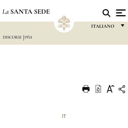
La
SANTA SEDE
ITALIANO
DISCORSI
1954
FRANÇAIS
ENGLISH
ITALIANO
PORTUGUÊS
ESPAÑOL
DEUTSCH
POLSKI
العربيّة
IT
中文