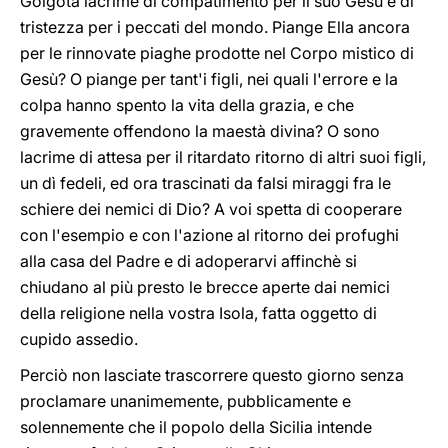
Golgota lacrime di compatimento per il suo Gesù e di
tristezza per i peccati del mondo. Piange Ella ancora
per le rinnovate piaghe prodotte nel Corpo mistico di
Gesù? O piange per tant'i figli, nei quali l'errore e la
colpa hanno spento la vita della grazia, e che
gravemente offendono la maestà divina? O sono
lacrime di attesa per il ritardato ritorno di altri suoi figli,
un dì fedeli, ed ora trascinati da falsi miraggi fra le
schiere dei nemici di Dio? A voi spetta di cooperare
con l'esempio e con l'azione al ritorno dei profughi
alla casa del Padre e di adoperarvi affinchè si
chiudano al più presto le brecce aperte dai nemici
della religione nella vostra Isola, fatta oggetto di
cupido assedio.
Perciò non lasciate trascorrere questo giorno senza
proclamare unanimemente, pubblicamente e
solennemente che il popolo della Sicilia intende