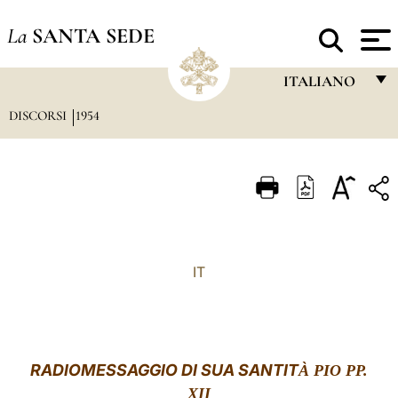
La
SANTA SEDE
ITALIANO
DISCORSI
1954
FRANÇAIS
ENGLISH
ITALIANO
PORTUGUÊS
ESPAÑOL
IT
DEUTSCH
POLSKI
العربيّة
RADIOMESSAGGIO
DI SUA SANTIT
À PIO PP.
XII
中文