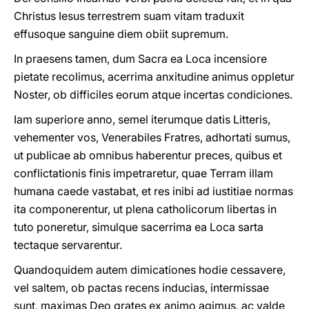
Christus Iesus terrestrem suam vitam traduxit
effusoque sanguine diem obiit supremum.
In praesens tamen, dum Sacra ea Loca incensiore
pietate recolimus, acerrima anxitudine animus oppletur
Noster, ob difficiles eorum atque incertas condiciones.
Iam superiore anno, semel iterumque datis Litteris,
vehementer vos, Venerabiles Fratres, adhortati sumus,
ut publicae ab omnibus haberentur preces, quibus et
conflictationis finis impetraretur, quae Terram illam
humana caede vastabat, et res inibi ad iustitiae normas
ita componerentur, ut plena catholicorum libertas in
tuto poneretur, simulque sacerrima ea Loca sarta
tectaque servarentur.
Quandoquidem autem dimicationes hodie cessavere,
vel saltem, ob pactas recens inducias, intermissae
sunt, maximas Deo grates ex animo agimus, ac valde