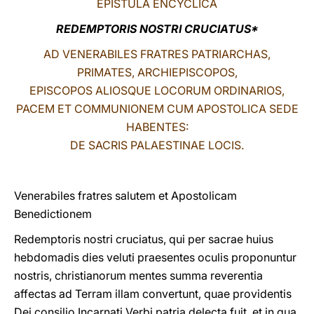
EPISTULA ENCYCLICA
LATINE
REDEMPTORIS NOSTRI CRUCIATUS*
AD VENERABILES FRATRES PATRIARCHAS,
PRIMATES, ARCHIEPISCOPOS,
EPISCOPOS ALIOSQUE LOCORUM ORDINARIOS,
PACEM ET COMMUNIONEM CUM APOSTOLICA SEDE
HABENTES:
DE SACRIS PALAESTINAE LOCIS.
Venerabiles fratres salutem et Apostolicam
Benedictionem
Redemptoris nostri cruciatus, qui per sacrae huius
hebdomadis dies veluti praesentes oculis proponuntur
nostris, christianorum mentes summa reverentia
affectas ad Terram illam convertunt, quae providentis
Dei consilio Incarnati Verbi patria delecta fuit, et in qua