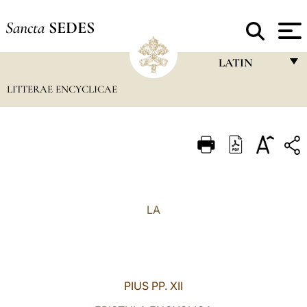
Sancta
SEDES
LATIN
LITTERAE ENCYCLICAE
FRANÇAIS
ENGLISH
ITALIANO
PORTUGUÊS
ESPAÑOL
LA
DEUTSCH
POLSKI
العربيّة
PIUS PP. XII
中文