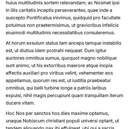
huius multitudinis sortem relevandam; ac Nosmet ipsi
in illis caritatis inceptis perseverantes, quae inde a
suscepto Pontificatus inivimus, quidquid pro facultate
potuimus non praetermisimus, ut gravioribus infelicis
eiusmodi multitudinis necessitatibus consuleremus.
At horum exsulum status tam anceps tamque instabilis
est, ut diutius idem protrahi nequeat. Dum igitur
auctores omnibus sumus, quoquot magno nobilique
sunt animo, ut his extorribus maerore atque inopia
affectis auxiliari pro viribus velint, vehementer eos
appellamus, quorum res est, ut iustitia praebeatur
omnibus, qui belli turbine longe a patriis laribus
expulsi, nihil magis percupiunt quam tranquillam iterum
ducere vitam.
Hoc Nos per sanctos hos dies maxime optamus,
unaque Nobiscum christiani populi universi optant, ut
tandem aliquando pax ibi effulgeat, ubi qui a sacris