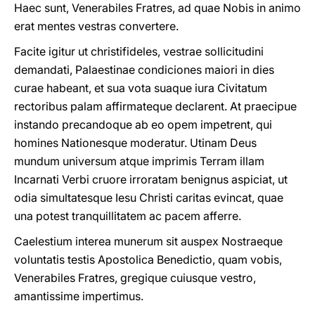
Haec sunt, Venerabiles Fratres, ad quae Nobis in animo
erat mentes vestras convertere.
Facite igitur ut christifideles, vestrae sollicitudini
demandati, Palaestinae condiciones maiori in dies
curae habeant, et sua vota suaque iura Civitatum
rectoribus palam affirmateque declarent. At praecipue
instando precandoque ab eo opem impetrent, qui
homines Nationesque moderatur. Utinam Deus
mundum universum atque imprimis Terram illam
Incarnati Verbi cruore irroratam benignus aspiciat, ut
odia simultatesque Iesu Christi caritas evincat, quae
una potest tranquillitatem ac pacem afferre.
Caelestium interea munerum sit auspex Nostraeque
voluntatis testis Apostolica Benedictio, quam vobis,
Venerabiles Fratres, gregique cuiusque vestro,
amantissime impertimus.