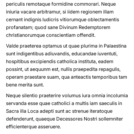
periculis remotaque formidine commorari. Neque
iniuria vacare arbitramur, si iidem regionem illam
cernant indignis ludicris vitiorumque oblectamentis
profanatam; quod sane Divinum Redemptorem
christianorumque conscientiam offendit.
Valde praeterea optamus ut quae plurima in Palaestina
sunt indigentibus adiuvandis, educandae iuventuti,
hospitibus excipiendis catholica instituta, eadem
possint, ut aequunm est, nullis praepedita repagulis,
operam praestare suam, qua anteactis temporibus tam
bene merita sunt.
Neque silentio praeterire volumus iura omnia incolumia
servanda esse quae catholici a multis iam saeculis in
Sacra illa Loca adepti sunt ac strenue iteratoque
defenderunt, quaeque Decessores Nostri sollemniter
efficienterque asseruere.