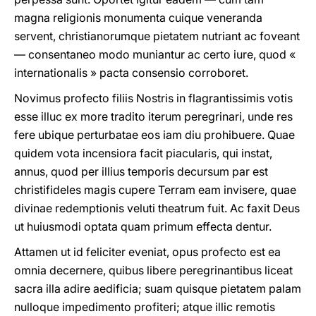
magna religionis monumenta cuique veneranda
servent, christianorumque pietatem nutriant ac foveant
— consentaneo modo muniantur ac certo iure, quod «
internationalis » pacta consensio corroboret.
Novimus profecto filiis Nostris in flagrantissimis votis
esse illuc ex more tradito iterum peregrinari, unde res
fere ubique perturbatae eos iam diu prohibuere. Quae
quidem vota incensiora facit piacularis, qui instat,
annus, quod per illius temporis decursum par est
christifideles magis cupere Terram eam invisere, quae
divinae redemptionis veluti theatrum fuit. Ac faxit Deus
ut huiusmodi optata quam primum effecta dentur.
Attamen ut id feliciter eveniat, opus profecto est ea
omnia decernere, quibus libere peregrinantibus liceat
sacra illa adire aedificia; suam quisque pietatem palam
nulloque impedimento profiteri; atque illic remotis