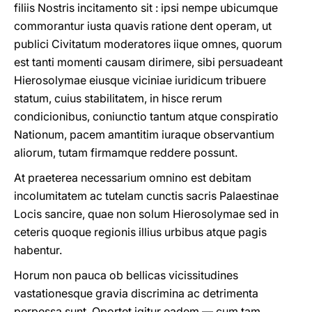
filiis Nostris incitamento sit : ipsi nempe ubicumque
commorantur iusta quavis ratione dent operam, ut
publici Civitatum moderatores iique omnes, quorum
est tanti momenti causam dirimere, sibi persuadeant
Hierosolymae eiusque viciniae iuridicum tribuere
statum, cuius stabilitatem, in hisce rerum
condicionibus, coniunctio tantum atque conspiratio
Nationum, pacem amantitim iuraque observantium
aliorum, tutam firmamque reddere possunt.
At praeterea necessarium omnino est debitam
incolumitatem ac tutelam cunctis sacris Palaestinae
Locis sancire, quae non solum Hierosolymae sed in
ceteris quoque regionis illius urbibus atque pagis
habentur.
Horum non pauca ob bellicas vicissitudines
vastationesque gravia discrimina ac detrimenta
perpessa sunt. Oportet igitur eadem — cum tam