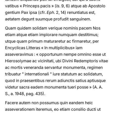
vatibus « Princeps pacis » (
Is
. 9, 6) atque ab Apostolo
gentium Pax ipsa (cfr.
Eph
. 2, 14) renuntiatus est,
aetatem degunt suumque profudit sanguinem.
Quam quidem solidam verique nominis pacem Nos
etiam atque etiam implorare numquam destitimus;
utque quam primum maturaretur ac firmaretur, per
Encyclicas Litteras « In multiplicibus» iam
asseveravimus : « opportunum nempe omnino esse ut
Hierosolymae ac vicinitati, ubi Divini Redemptoris vitae
ac mortis veneranda servantur monumenta, regimen
tribuatur " internationali " iure statutum ac solidatum,
quod in praesentibus rerum adiunctis satius aptiusque
videtur sacra eadem monumenta tueri posse » (A. A.
S., a. 1948, pag. 435).
Facere autem non possumus quin eandem heic
asseverationem iteremus, eo etiam consilio ducti ut