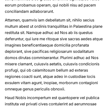
eorum probamus operam, qui nobili nisu ad pacem
conciliandam adlaborarunt.
Attamen, quamvis iam debellatum sit, nihilo secius
multum abest ut ordinis tranquillitas in Palaestina plane
restituta sit. Namque adhuc ad Nos ab iis questus
deferuntur, qui iure me ritoque sive sacras aedes atque
imagines beneficentiaeque domicilia profanata
deplorant, sive pacificas religiosarum sodalitatum
domos dirutas commiserantur. Plurimi adhuc ad Nos
misere clamant, cuiusvis aetatis, cuiusvis condicionis
profugi, qui ob calamitosum bellum ad exteras
regiones coacti sunt, atque adeo in custodiae locis
exsulem vitam agunt, inopiae, morborum contagioni
omneque genus periculis obnoxii.
Haud Nobis incompertum est quantopere vel publica
instituta vel privati cives contulerint ad aerumnosae