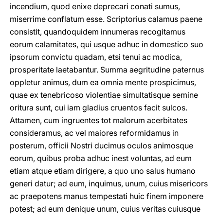
incendium, quod enixe deprecari conati sumus,
miserrime conflatum esse. Scriptorius calamus paene
consistit, quandoquidem innumeras recogitamus
eorum calamitates, qui usque adhuc in domestico suo
ipsorum convictu quadam, etsi tenui ac modica,
prosperitate laetabantur. Summa aegritudine paternus
oppletur animus, dum ea omnia mente prospicimus,
quae ex tenebricoso violentiae simultatisque semine
oritura sunt, cui iam gladius cruentos facit sulcos.
Attamen, cum ingruentes tot malorum acerbitates
consideramus, ac vel maiores reformidamus in
posterum, officii Nostri ducimus oculos animosque
eorum, quibus proba adhuc inest voluntas, ad eum
etiam atque etiam dirigere, a quo uno salus humano
generi datur; ad eum, inquimus, unum, cuius misericors
ac praepotens manus tempestati huic finem imponere
potest; ad eum denique unum, cuius veritas cuiusque