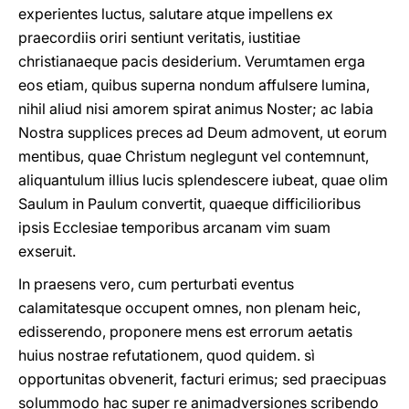
experientes luctus, salutare atque impellens ex
praecordiis oriri sentiunt veritatis, iustitiae
christianaeque pacis desiderium. Verumtamen erga
eos etiam, quibus superna nondum affulsere lumina,
nihil aliud nisi amorem spirat animus Noster; ac labia
Nostra supplices preces ad Deum admovent, ut eorum
mentibus, quae Christum neglegunt vel contemnunt,
aliquantulum illius lucis splendescere iubeat, quae olim
Saulum in Paulum convertit, quaeque difficilioribus
ipsis Ecclesiae temporibus arcanam vim suam
exseruit.
In praesens vero, cum perturbati eventus
calamitatesque occupent omnes, non plenam heic,
edisserendo, proponere mens est errorum aetatis
huius nostrae refutationem, quod quidem. sì
opportunitas obvenerit, facturi erimus; sed praecipuas
solummodo hac super re animadversiones scribendo