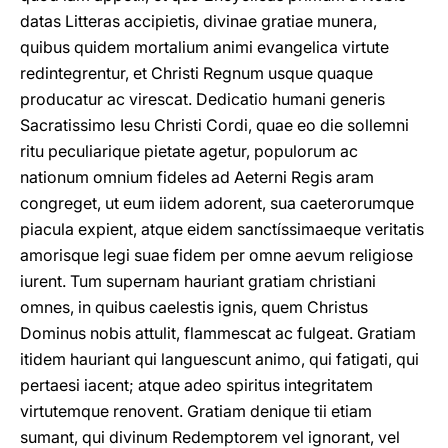
datas Litteras accipietis, divinae gratiae munera,
quibus quidem mortalium animi evangelica virtute
redintegrentur, et Christi Regnum usque quaque
producatur ac virescat. Dedicatio humani generis
Sacratissimo Iesu Christi Cordi, quae eo die sollemni
ritu peculiarique pietate agetur, populorum ac
nationum omnium fideles ad Aeterni Regis aram
congreget, ut eum iidem adorent, sua caeterorumque
piacula expient, atque eidem sanctíssimaeque veritatis
amorisque legi suae fidem per omne aevum religiose
iurent. Tum supernam hauriant gratiam christiani
omnes, in quibus caelestis ignis, quem Christus
Dominus nobis attulit, flammescat ac fulgeat. Gratiam
itidem hauriant qui languescunt animo, qui fatigati, qui
pertaesi iacent; atque adeo spiritus integritatem
virtutemque renovent. Gratiam denique tii etiam
sumant, qui divinum Redemptorem vel ignorant, vel