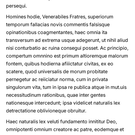
persequi.
Homines hodie, Venerabiles Fratres, superiorum
temporum fallacias novis commentis falsisque
opinationibus coagmentantes, haec omnia ita
transversum ad extrema usque adegerunt, ut nihil aliud
nisi conturbatio ac ruina consegui posset. Ac principio,
compertum omnnino est primum altioremque malorum
fontem, quibus hodierna afiiictatur civitas, ex eo
scatere, quod universalis de morum probitate
pernegetur ac reiiciatur norma, cum in privata
singulorum vita, tum in ipsa re publica atque in mut.uis
necessitudinum rationibus, quae inter gentes
nationesque intercedunt; ipsa videlicet naturalis lex
detrectatione oblivioneque obruitur.
Haec naturalis lex veluti fundamento innititur Deo,
omnipotenti omnium creatore ac patre, eodemque et