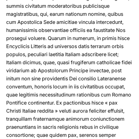
summis civitatum moderatoribus publicisque
magistratibus, qui, earum nationum nomine, quibus
cum Apostolica Sede amicitiae vincula intercedunt,
humanissimis observantiae officiis ea faustitate Nos
prosegui voluere. Quarum in numerum, in primis hisce
Encyclicis Litteris ad universos datis terrarum orbis
populos, peculiari laetitia Italiam adscribere licet;
Italiam dicimus, quae, quasi frugiferum catholicae fidei
viridarium ab Apostolorum Principe invectae, post
initum non sine providentis Dei consilio Lateranense
conventum, honoris locum in iis civitatibus occupat,
quae legitimis necessitudinum rationibus cum Romano
Pontifice continentur. Ex pactionibus hisce « pax
Christi Italiae reddita » veluti aurora feliciter effulsit,
tranquillam fraternamque animorum coniunctionem
praenuntians in sacris religionis rebus in civilique
consortione; quae quidem pax, serenos semper