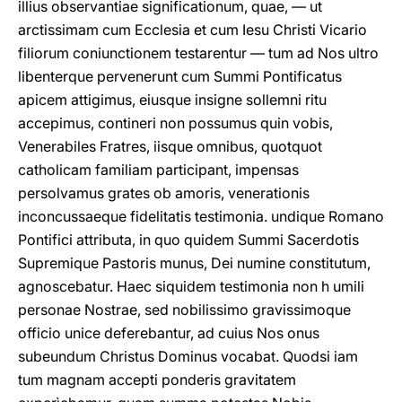
illius observantiae significationum, quae, — ut
arctissimam cum Ecclesia et cum Iesu Christi Vicario
filiorum coniunctionem testarentur — tum ad Nos ultro
libenterque pervenerunt cum Summi Pontificatus
apicem attigimus, eiusque insigne sollemni ritu
accepimus, contineri non possumus quin vobis,
Venerabiles Fratres, iisque omnibus, quotquot
catholicam familiam participant, impensas
persolvamus grates ob amoris, venerationis
inconcussaeque fidelitatis testimonia. undique Romano
Pontifici attributa, in quo quidem Summi Sacerdotis
Supremique Pastoris munus, Dei numine constitutum,
agnoscebatur. Haec siquidem testimonia non h umili
personae Nostrae, sed nobilissimo gravissimoque
officio unice deferebantur, ad cuius Nos onus
subeundum Christus Dominus vocabat. Quodsi iam
tum magnam accepti ponderis gravitatem