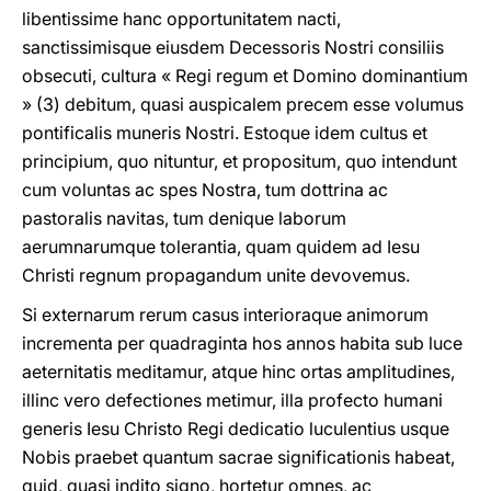
libentissime hanc opportunitatem nacti,
sanctissimisque eiusdem Decessoris Nostri consiliis
obsecuti, cultura « Regi regum et Domino dominantium
» (3) debitum, quasi auspicalem precem esse volumus
pontificalis muneris Nostri. Estoque idem cultus et
principium, quo nituntur, et propositum, quo intendunt
cum voluntas ac spes Nostra, tum dottrina ac
pastoralis navitas, tum denique laborum
aerumnarumque tolerantia, quam quidem ad Iesu
Christi regnum propagandum unite devovemus.
Si externarum rerum casus interioraque animorum
incrementa per quadraginta hos annos habita sub luce
aeternitatis meditamur, atque hinc ortas amplitudines,
illinc vero defectiones metimur, illa profecto humani
generis Iesu Christo Regi dedicatio luculentius usque
Nobis praebet quantum sacrae significationis habeat,
quid, quasi indito signo, hortetur omnes, ac