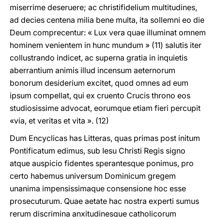
miserrime deseruere; ac christifidelium multitudines,
ad decies centena milia bene multa, ita sollemni eo die
Deum comprecentur: « Lux vera quae illuminat omnem
hominem venientem in hunc mundum » (11) salutis iter
collustrando indicet, ac superna gratia in inquietis
aberrantium animis illud incensum aeternorum
bonorum desiderium excitet, quod omnes ad eum
ipsum compellat, qui ex cruento Crucis throno eos
studiosissime advocat, eorumque etiam fieri percupit
«via, et veritas et vita ». (12)
Dum Encyclicas has Litteras, quas primas post initum
Pontificatum edimus, sub Iesu Christi Regis signo
atque auspicio fidentes sperantesque ponimus, pro
certo habemus universum Dominicum gregem
unanima impensissimaque consensione hoc esse
prosecuturum. Quae aetate hac nostra experti sumus
rerum discrimina anxitudinesque catholicorum