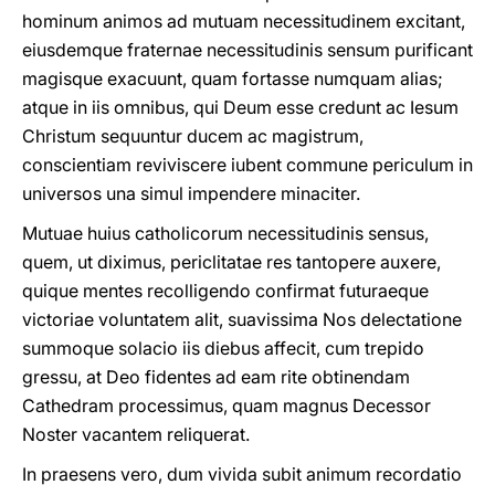
hominum animos ad mutuam necessitudinem excitant,
eiusdemque fraternae necessitudinis sensum purificant
magisque exacuunt, quam fortasse numquam alias;
atque in iis omnibus, qui Deum esse credunt ac Iesum
Christum sequuntur ducem ac magistrum,
conscientiam reviviscere iubent commune periculum in
universos una simul impendere minaciter.
Mutuae huius catholicorum necessitudinis sensus,
quem, ut diximus, periclitatae res tantopere auxere,
quique mentes recolligendo confirmat futuraeque
victoriae voluntatem alit, suavissima Nos delectatione
summoque solacio iis diebus affecit, cum trepido
gressu, at Deo fidentes ad eam rite obtinendam
Cathedram processimus, quam magnus Decessor
Noster vacantem reliquerat.
In praesens vero, dum vivida subit animum recordatio