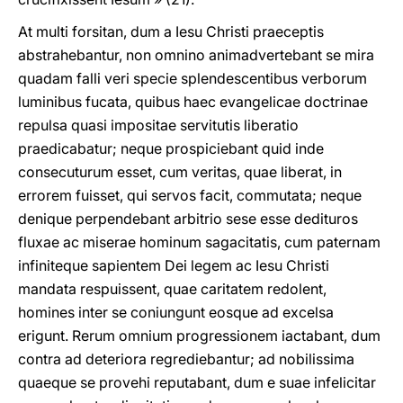
At multi forsitan, dum a Iesu Christi praeceptis
abstrahebantur, non omnino animadvertebant se mira
quadam falli veri specie splendescentibus verborum
luminibus fucata, quibus haec evangelicae doctrinae
repulsa quasi impositae servitutis liberatio
praedicabatur; neque prospiciebant quid inde
consecuturum esset, cum veritas, quae liberat, in
errorem fuisset, qui servos facit, commutata; neque
denique perpendebant arbitrio sese esse dedituros
fluxae ac miserae hominum sagacitatis, cum paternam
infiniteque sapientem Dei legem ac Iesu Christi
mandata respuissent, quae caritatem redolent,
homines inter se coniungunt eosque ad excelsa
erigunt. Rerum omnium progressionem iactabant, dum
contra ad deteriora regrediebantur; ad nobilissima
quaeque se provehi reputabant, dum e suae infelicitar