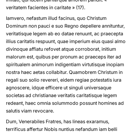
veritatem facientes in caritate » (17).
Iamvero, nefastum illud facinus, quo Christum
Dominum non pauci e suo Regno depellere annituntur,
veritatisque legem ab eo datae renuunt, ac praecepta
illius caritatis respuunt, quae imperium eius quasi almo
divinoque affiatu refovet atque corroborat, initium
malorum est, quibus per pronum ac praeceps iter ad
spiritualem animorum indigentiam virtutisque inopiam
nostra haec aetas collabitur. Quamobrem Christum in
regali suo solio revereri, eidem regiae potestatis iura
agnoscere, idque efficere ut singuli universaque
societas ad christianae veritatis caritatisque legem
redeant, haec omnia solummodo possunt homines ad
salutis viam revocare.
Dum, Venerabiles Fratres, has lineas exaramus,
terrificus affertur Nobis nuntius nefandum iam belli