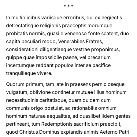
* * *
In multiplicibus variisque erroribus, qui ex negiectis
detrectatisque religionis praeceptis morumque
probitatis normis, quasi e venenoso fonte scatent, duo
capita peculiari modo, Venerabiles Fratres,
considerationi diligentiaeque vestrae proponimus,
quippe quae impossibile paene, vel precarium
incertumque reddant populos inter se pacifice
tranquilleque vivere.
Quorum primum, tam late in praesens pernicioseque
vulgatum, oblivione continetur mutuae illius hominum
necessitudinis caritatisque, quam quidem cum
communis origo postulat, ac rationabilis omnium
hominum naturae aequalitas, ad quaslibet iidem gentes
pertineant, tum Redemptionis sacrificium praecipit,
quod Christus Dominus expiandis animis Aeterno Patri