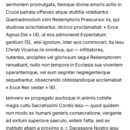
sermonem promulgata, itemque divina amoris actio in
Cruce patrata offensio atque stultitia videbantur.
Quemadmodum olim Redemptoris Praecursor iis, qui
studiose sciscitabantur, idcirco proclamabat: « Ecce
Agnus Dei » (4), ut eos admoneret Expectatum
gentium (5), etsi ignotum, inter eos commorari; ita Iesu
Christi Vicarius iis omnibus, qui — infitiatores,
nutantes, ancipites vel gloriosum segui Redemptorem
renuebant, nullo non tempore in Ecclesia sua viventem
operantemque, vel eum segniter neglegenterque
sequebantur, obsecrando obtestandoque acclamabat:
« Ecce Rex vester » (6).
Iamvero ex propagato auctoque in animis cotidie
magis cultu Sacratissimi Cordis Iesu — quod quidem
non modo ex humani generis consecratione, vergente
ad exitum superiore saeculo, eidem fatta, sed ex
instituto etiam a proximo p. r. Decessore Nostro Iesu