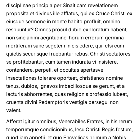
disciplinae principia per Sinaiticam revelationem
proposita et divinus ille afflatus, qui ex Cruce Christi ex
eiusque sermone in monte habito profluit, omnino
respuuntur? Omnes procul dubio exploratum habent,
non sine animi aegritudine, horum errorum germina
mortiferam sane segetem in eis edere, qui, etsi cum
quietis securisque fruebantur rebus, Christi sectatores
se profitebantur, cum tamen indurata vi insistere,
contendere, perpeti, et occultas apertasve
insectationes tolerare oporteat, christianos nomine
tenus, dubios, ignavos imbecillosque se gerunt, et a
iacturis abhorrentes, quas religionis professio iubeat,
cruenta divini Redemptoris vestigia persegui non
valent.
Afferat igitur omnibus, Venerabiles Fratres, in his rerum
temporumque condicionibus, Iesu Christi Regis festum,
quod iam appetii, et quo Encyclicas primum a Nobis