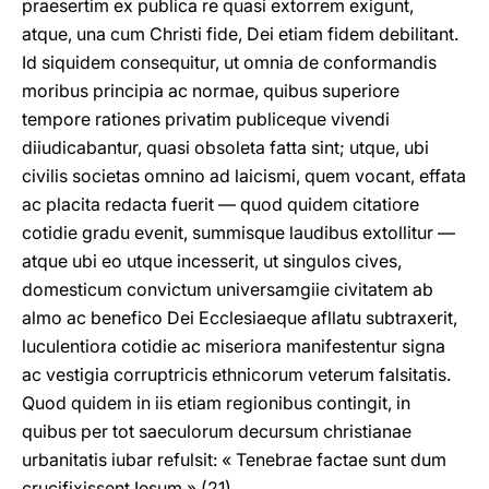
praesertim ex publica re quasi extorrem exigunt,
atque, una cum Christi fide, Dei etiam fidem debilitant.
Id siquidem consequitur, ut omnia de conformandis
moribus principia ac normae, quibus superiore
tempore rationes privatim publiceque vivendi
diiudicabantur, quasi obsoleta fatta sint; utque, ubi
civilis societas omnino ad laicismi, quem vocant, effata
ac placita redacta fuerit — quod quidem citatiore
cotidie gradu evenit, summisque laudibus extollitur —
atque ubi eo utque incesserit, ut singulos cives,
domesticum convictum universamgiie civitatem ab
almo ac benefico Dei Ecclesiaeque afllatu subtraxerit,
luculentiora cotidie ac miseriora manifestentur signa
ac vestigia corruptricis ethnicorum veterum falsitatis.
Quod quidem in iis etiam regionibus contingit, in
quibus per tot saeculorum decursum christianae
urbanitatis iubar refulsit: « Tenebrae factae sunt dum
crucifixissent Iesum » (21).