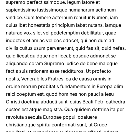
supremo perfectissimoque. legum latore et
sapientissimo iustissimoque humanarum actionum
vindice. Cum temere aeternum renuitur Numen, iam
cuiuslibet honestatis princípium labat nutans, iamque
naturae vox silet vel pedetemptim debilitatur, quae
indoctos etiam ac vel eos edocet, qui non dum ad
civilis cultus usum pervenerunt, quid fas sit, quid nefas,
quid liceat quidque non liceat; eosque admonet se
aliquando coram Supremo Iudice de bene maleque
factis suis rationem esse reddíturos. Ut profecto
nostis, Venerabiles Fratres, ea de causa omnis in
ordine morum probitatis fundamentum in Europa olim
reici coeptum est, quod homines non pauci a Iesu
Christi doctrina abducti sunt, cuius Beati Petri cathedra
custos est atque magistra. Qua quidem dottrina ita per
revoluta saecula Europae populi coaluere
christianoque spiritu conformati sunt, ut Cruce