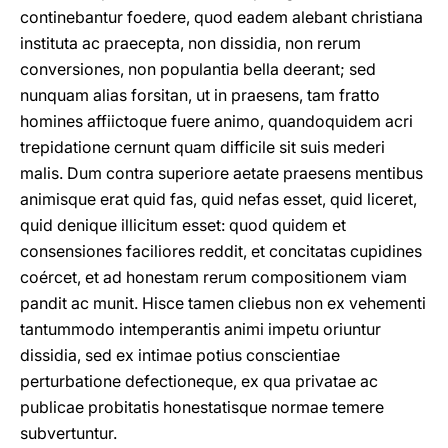
continebantur foedere, quod eadem alebant christiana
instituta ac praecepta, non dissidia, non rerum
conversiones, non populantia bella deerant; sed
nunquam alias forsitan, ut in praesens, tam fratto
homines affiictoque fuere animo, quandoquidem acri
trepidatione cernunt quam difficile sit suis mederi
malis. Dum contra superiore aetate praesens mentibus
animisque erat quid fas, quid nefas esset, quid liceret,
quid denique illicitum esset: quod quidem et
consensiones faciliores reddit, et concitatas cupidines
coércet, et ad honestam rerum compositionem viam
pandit ac munit. Hisce tamen cliebus non ex vehementi
tantummodo intemperantis animi impetu oriuntur
dissidia, sed ex intimae potius conscientiae
perturbatione defectioneque, ex qua privatae ac
publicae probitatis honestatisque normae temere
subvertuntur.