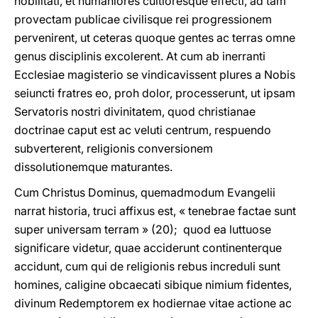
nobilitati, et humaniores cultioresque effecti, ad tam
provectam publicae civilisque rei progressionem
pervenirent, ut ceteras quoque gentes ac terras omne
genus disciplinis excolerent. At cum ab inerranti
Ecclesiae magisterio se vindicavissent plures a Nobis
seiuncti fratres eo, proh dolor, processerunt, ut ipsam
Servatoris nostri divinitatem, quod christianae
doctrinae caput est ac veluti centrum, respuendo
subverterent, religionis conversionem
dissolutionemque maturantes.
Cum Christus Dominus, quemadmodum Evangelii
narrat historia, truci affixus est, « tenebrae factae sunt
super universam terram » (20); quod ea luttuose
significare videtur, quae acciderunt continenterque
accidunt, cum qui de religionis rebus increduli sunt
homines, caligine obcaecati sibique nimium fidentes,
divinum Redemptorem ex hodiernae vitae actione ac