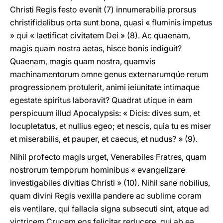
Christi Regis festo evenit (7) innumerabilia prorsus
christifidelibus orta sunt bona, quasi « fluminis impetus
» qui « laetificat civitatem Dei » (8). Ac quaenam,
magis quam nostra aetas, hisce bonis indiguit?
Quaenam, magis quam nostra, quamvis
machinamentorum omne genus externarumqúe rerum
progressionem protulerit, animi ieiunitate intimaque
egestate spiritus laboravit? Quadrat utique in eam
perspicuum illud Apocalypsis: « Dicis: dives sum, et
locupletatus, et nullius egeo; et nescis, quia tu es miser
et miserabilis, et pauper, et caecus, et nudus? » (9).
Nihil profecto magis urget, Venerabiles Fratres, quam
nostrorum temporum hominibus « evangelizare
investigabiles divitias Christi » (10). Nihil sane nobilius,
quam divini Regis vexilla pandere ac sublime coram
eis ventilare, qui fallacia signa subsecuti sint, atque ad
victricem Crucem eos felicitar reducere, qui ab ea