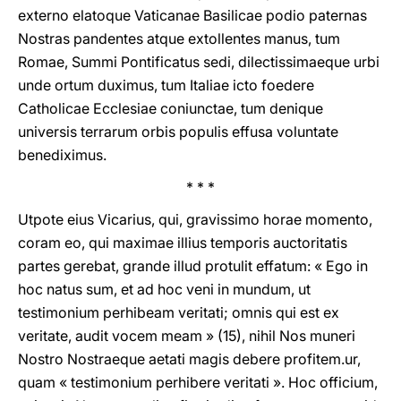
externo elatoque Vaticanae Basilicae podio paternas
Nostras pandentes atque extollentes manus, tum
Romae, Summi Pontificatus sedi, dilectissimaeque urbi
unde ortum duximus, tum Italiae icto foedere
Catholicae Ecclesiae coniunctae, tum denique
universis terrarum orbis populis effusa voluntate
benediximus.
* * *
Utpote eius Vicarius, qui, gravissimo horae momento,
coram eo, qui maximae illius temporis auctoritatis
partes gerebat, grande illud protulit effatum: « Ego in
hoc natus sum, et ad hoc veni in mundum, ut
testimonium perhibeam veritati; omnis qui est ex
veritate, audit vocem meam » (15), nihil Nos muneri
Nostro Nostraeque aetati magis debere profitem.ur,
quam « testimonium perhibere veritati ». Hoc officium,