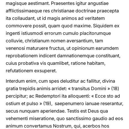
magisque aestimant. Praesentes igitur angustiae
afflictissimaeque res christianae doctrinae praecepta
ita collaudant, ut id magis animos ad veritatem
commovere possit, quam quod maxime. Siquidem ex
ingenti istiusmodi errorum cumulo placitorumque
colluvie, christianum nomen aversantium, tam
venenosi maturuere fructus, ut opinionum earumdem
reprobationem indicent damnationemque constituant,
cuius probativa vis quamlibet, ratione habitam,
refutationem exsuperet.
Interdum enim, cum spes deluditur ac fallitur, divina
gratia trepidis animis arridet: « transitus Domini » (18)
percipitur; ac Redemptori ita alloquenti: « Ecce sto ad
ostium et pulso » (19), saepenumero ianuae reserantur,
secus nunquam aperiendae. Testis est Deus qua
vehementi miseratione, quo sanctissimo gaudio ad eos
animum convertamus Nostrum, qui, acerbos hos