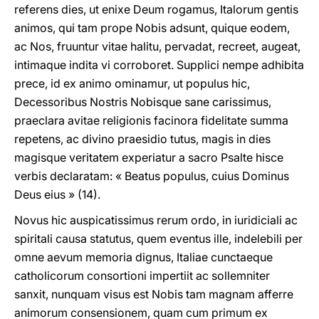
referens dies, ut enixe Deum rogamus, Italorum gentis
animos, qui tam prope Nobis adsunt, quique eodem,
ac Nos, fruuntur vitae halitu, pervadat, recreet, augeat,
intimaque indita vi corroboret. Supplici nempe adhibita
prece, id ex animo ominamur, ut populus hic,
Decessoribus Nostris Nobisque sane carissimus,
praeclara avitae religionis facinora fidelitate summa
repetens, ac divino praesidio tutus, magis in dies
magisque veritatem experiatur a sacro Psalte hisce
verbis declaratam: « Beatus populus, cuius Dominus
Deus eius » (14).
Novus hic auspicatissimus rerum ordo, in iuridiciali ac
spiritali causa statutus, quem eventus ille, indelebili per
omne aevum memoria dignus, Italiae cunctaeque
catholicorum consortioni impertiit ac sollemniter
sanxit, nunquam visus est Nobis tam magnam afferre
animorum consensionem, quam cum primum ex