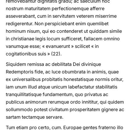
removebantur dignitatis gradu; ac saeculum hoc
nostrum maturitatem perfectionemque afferre
asseverabant, cum in servitutem veterem miserrime
redigerentur. Non perspiciebant enim quemlibet
hominum nisum, qui eo contenderet ut quiddam simile
in christianae legis locum sufficeret, fallacem omnino
vanumque esse; « evanuerunt » scilicet « in
cogitationibus suis » (22).
Siquidem remissa ac debilitata Dei divinique
Redemptoris fide, ac luce obumbrata in animis, quae
ex universalibus probitatis honestatisque normis oritur,
iam unum illud atque unicum labefactatur stabilitatis
tranquillitatisque fundamentum, quo privatus ac
publicus animorum rerumque ordo innititur, qui quidem
sollummodo potest civitatum prosperitatem gignere ac
sartam tectamque servare.
Tum etiam pro certo, cum. Europae gentes fraterno illo