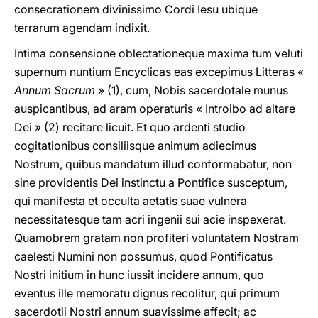
consecrationem divinissimo Cordi Iesu ubique
terrarum agendam indixit.
Intima consensione oblectationeque maxima tum veluti
supernum nuntium Encyclicas eas excepimus Litteras «
Annum Sacrum
» (1), cum, Nobis sacerdotale munus
auspicantibus, ad aram operaturis « Introibo ad altare
Dei » (2) recitare licuit. Et quo ardenti studio
cogitationibus consiliisque animum adiecimus
Nostrum, quibus mandatum illud conformabatur, non
sine providentis Dei instinctu a Pontifice susceptum,
qui manifesta et occulta aetatis suae vulnera
necessitatesque tam acri ingenii sui acie inspexerat.
Quamobrem gratam non profiteri voluntatem Nostram
caelesti Numini non possumus, quod Pontificatus
Nostri initium in hunc iussit incidere annum, quo
eventus ille memoratu dignus recolitur, qui primum
sacerdotii Nostri annum suavissime affecit; ac