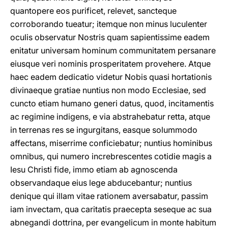
quantopere eos purificet, relevet, sancteque
corroborando tueatur; itemque non minus luculenter
oculis observatur Nostris quam sapientissime eadem
enitatur universam hominum communitatem persanare
eiusque veri nominis prosperitatem provehere. Atque
haec eadem dedicatio videtur Nobis quasi hortationis
divinaeque gratiae nuntius non modo Ecclesiae, sed
cuncto etiam humano generi datus, quod, incitamentis
ac regimine indigens, e via abstrahebatur retta, atque
in terrenas res se ingurgitans, easque solummodo
affectans, miserrime conficiebatur; nuntius hominibus
omnibus, qui numero increbrescentes cotidie magis a
Iesu Christi fide, immo etiam ab agnoscenda
observandaque eius lege abducebantur; nuntius
denique qui illam vitae rationem aversabatur, passim
iam invectam, qua caritatis praecepta seseque ac sua
abnegandi dottrina, per evangelicum in monte habitum