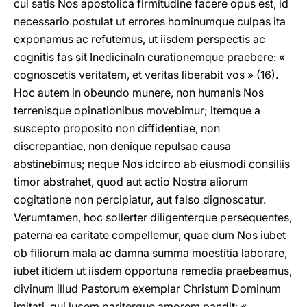
cui satis Nos apostolica firmitudine facere opus est, id
necessario postulat ut errores hominumque culpas ita
exponamus ac refutemus, ut iisdem perspectis ac
cognitis fas sit Inedicinaln curationemque praebere: «
cognoscetis veritatem, et veritas liberabit vos » (16).
Hoc autem in obeundo munere, non humanis Nos
terrenisque opinationibus movebimur; itemque a
suscepto proposito non diffidentiae, non
discrepantiae, non denique repulsae causa
abstinebimus; neque Nos idcirco ab eiusmodi consiliis
timor abstrahet, quod aut actio Nostra aliorum
cogitatione non percipiatur, aut falso dignoscatur.
Verumtamen, hoc sollerter diligenterque persequentes,
paterna ea caritate compellemur, quae dum Nos iubet
ob filiorum mala ac damna summa moestitia laborare,
iubet itidem ut iisdem opportuna remedia praebeamus,
divinum illud Pastorum exemplar Christum Dominum
imitati, qui lucem pariterque amorem pandit: «