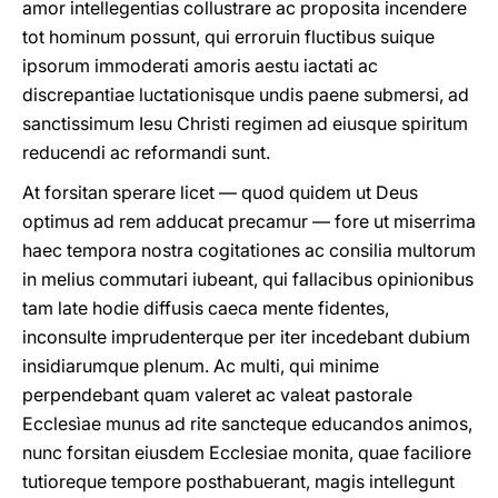
amor intellegentias collustrare ac proposita incendere
tot hominum possunt, qui erroruin fluctibus suique
ipsorum immoderati amoris aestu iactati ac
discrepantiae luctationisque undis paene submersi, ad
sanctissimum Iesu Christi regimen ad eiusque spiritum
reducendi ac reformandi sunt.
At forsitan sperare licet — quod quidem ut Deus
optimus ad rem adducat precamur — fore ut miserrima
haec tempora nostra cogitationes ac consilia multorum
in melius commutari iubeant, qui fallacibus opinionibus
tam late hodie diffusis caeca mente fidentes,
inconsulte imprudenterque per iter incedebant dubium
insidiarumque plenum. Ac multi, qui minime
perpendebant quam valeret ac valeat pastorale
Ecclesìae munus ad rite sancteque educandos animos,
nunc forsitan eiusdem Ecclesiae monita, quae faciliore
tutioreque tempore posthabuerant, magis intellegunt