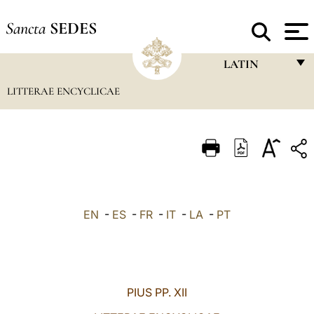
Sancta
SEDES
LATIN
LITTERAE ENCYCLICAE
FRANÇAIS
ENGLISH
ITALIANO
PORTUGUÊS
ESPAÑOL
EN
-
ES
-
FR
-
IT
-
LA
-
PT
DEUTSCH
POLSKI
العربيّة
PIUS PP. XII
中文