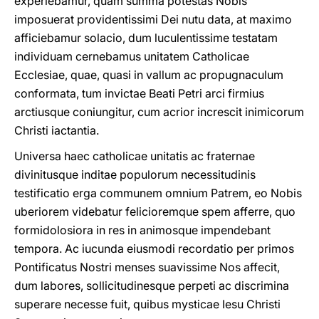
experìebamur, quam summa potestas Nobis
imposuerat providentissimi Dei nutu data, at maximo
afficiebamur solacio, dum luculentissime testatam
individuam cernebamus unitatem Catholicae
Ecclesiae, quae, quasi in vallum ac propugnaculum
conformata, tum invictae Beati Petri arci firmius
arctiusque coniungitur, cum acrior increscit inimicorum
Christi iactantia.
Universa haec catholicae unitatis ac fraternae
divinitusque inditae populorum necessitudinis
testificatio erga communem omnium Patrem, eo Nobis
uberiorem videbatur felicioremque spem afferre, quo
formidolosiora in res in animosque impendebant
tempora. Ac iucunda eiusmodi recordatio per primos
Pontificatus Nostri menses suavissime Nos affecit,
dum labores, sollicitudinesque perpeti ac discrimina
superare necesse fuit, quibus mysticae Iesu Christi