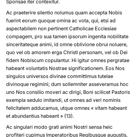
Sponsae iter contexitur.
Ac praeterire silentio nolumus quam accepta Nobis
fuerint eorum quoque omina ac vota, qui, etsi ad
aspectabilem non pertinent Catholicae Ecclesiae
compagem, pro sua tamen ipsorum ingenita nobilitate
sinceritateque animi, id omne oblivione obrui noluere,
quo vel ob amorem erga Christi personam, vel ob Dei
fidem Nobiscum copulantur. Hi igitur omnes pergratae
habeant voluntatis Nostrae significationem. Eos Nos
singulos universos divinae committimus tutelae
divinoque regimini; dum sollemniter asseveramus hoc
uno Nos consilio moveri ac dirigi, Boni scìlicet Pastoris
exempla sedulo imitandi, ut omnes ad veri nominis
felicitatem adducamus, utque omnes « vitam habeant
et abundantius habeant » (13).
Ac singulari modo grati animi Nostri sensa heic
profiteri cupimus Imperatoribus Regibusque augustis,