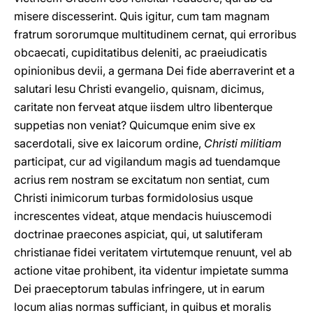
misere discesserint. Quis igitur, cum tam magnam
fratrum sororumque multitudinem cernat, qui erroribus
obcaecati, cupiditatibus deleniti, ac praeiudicatis
opinionibus devii, a germana Dei fide aberraverint et a
salutari Iesu Christi evangelio, quisnam, dicimus,
caritate non ferveat atque iisdem ultro libenterque
suppetias non veniat? Quicumque enim sive ex
sacerdotali, sive ex laicorum ordine,
Christi militiam
participat, cur ad vigilandum magis ad tuendamque
acrius rem nostram se excitatum non sentiat, cum
Christi inimicorum turbas formidolosius usque
increscentes videat, atque mendacis huiuscemodi
doctrinae praecones aspiciat, qui, ut salutiferam
christianae fidei veritatem virtutemque renuunt, vel ab
actione vitae prohibent, ita videntur impietate summa
Dei praeceptorum tabulas infringere, ut in earum
locum alias normas sufficiant, in quibus et moralis