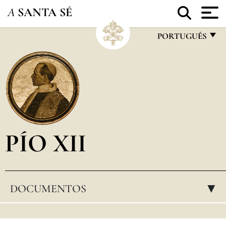
A
SANTA SÉ
PORTUGUÊS
FRANÇAIS
ENGLISH
ITALIANO
PORTUGUÊS
PÍO XII
ESPAÑOL
DEUTSCH
POLSKI
DOCUMENTOS
▸
العربيّة
中文