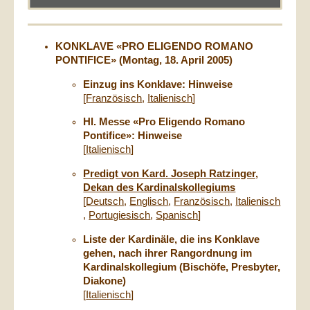
KONKLAVE «PRO ELIGENDO ROMANO
PONTIFICE» (Montag, 18. April 2005)
Einzug ins Konklave: Hinweise
[
Französisch
,
Italienisch
]
Hl. Messe «Pro Eligendo Romano
Pontifice»: Hinweise
[
Italienisch
]
Predigt von Kard. Joseph Ratzinger,
Dekan des Kardinalskollegiums
[
Deutsch
,
Englisch
,
Französisch
,
Italienisch
,
Portugiesisch
,
Spanisch
]
Liste der Kardinäle, die ins Konklave
gehen, nach ihrer Rangordnung im
Kardinalskollegium (Bischöfe, Presbyter,
Diakone)
[
Italienisch
]