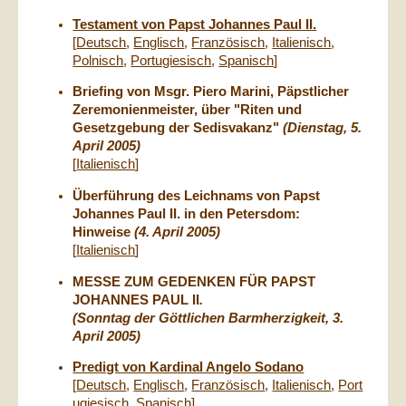
Testament von Papst Johannes Paul II.
[
Deutsch
,
Englisch
,
Französisch
,
Italienisch
,
Polnisch
,
Portugiesisch
,
Spanisch
]
Briefing von Msgr. Piero Marini, Päpstlicher
Zeremonienmeister, über "Riten und
Gesetzgebung der Sedisvakanz"
(Dienstag, 5.
April 2005)
[
Italienisch
]
Überführung des Leichnams von Papst
Johannes Paul II. in den Petersdom:
Hinweise
(4. April 2005)
[
Italienisch
]
MESSE ZUM GEDENKEN FÜR PAPST
JOHANNES PAUL II
.
(Sonntag der Göttlichen Barmherzigkeit, 3.
April 2005)
Predigt von Kardinal Angelo Sodano
[
Deutsch
,
Englisch
,
Französisch
,
Italienisch
,
Port
ugiesisch
,
Spanisch
]