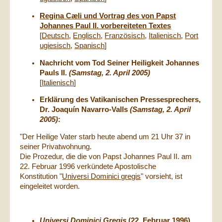
Regina Cæli und Vortrag des von Papst
Johannes Paul II. vorbereiteten Textes
[
Deutsch
,
Englisch
,
Französisch
,
Italienisch
,
Port
ugiesisch
,
Spanisch
]
Nachricht vom Tod Seiner Heiligkeit Johannes
Pauls II.
(Samstag, 2. April 2005)
[
Italienisch
]
Erklärung des Vatikanischen Pressesprechers,
Dr. Joaquín Navarro-Valls
(Samstag, 2. April
2005)
:
"Der Heilige Vater starb heute abend um 21 Uhr 37 in
seiner Privatwohnung.
Die Prozedur, die die von Papst Johannes Paul II. am
22. Februar 1996 verkündete Apostolische
Konstitution "
Universi Dominici gregis
" vorsieht, ist
eingeleitet worden.
Universi Dominici Gregis
(22. Februar 1996)