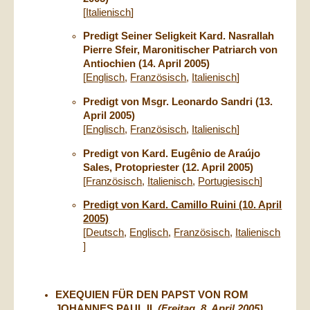
[
Italienisch
]
Predigt Seiner Seligkeit Kard. Nasrallah
Pierre Sfeir, Maronitischer Patriarch von
Antiochien (14. April 2005)
[
Englisch
,
Französisch
,
Italienisch
]
Predigt von Msgr. Leonardo Sandri (13.
April 2005)
[
Englisch
,
Französisch
,
Italienisch
]
Predigt von Kard. Eugênio de Araújo
Sales, Protopriester (12. April 2005)
[
Französisch
,
Italienisch
,
Portugiesisch
]
Predigt von Kard. Camillo Ruini (10. April
2005)
[
Deutsch
,
Englisch
,
Französisch
,
Italienisch
]
EXEQUIEN FÜR DEN PAPST VON ROM
JOHANNES PAUL II.
(Freitag, 8. April 2005)