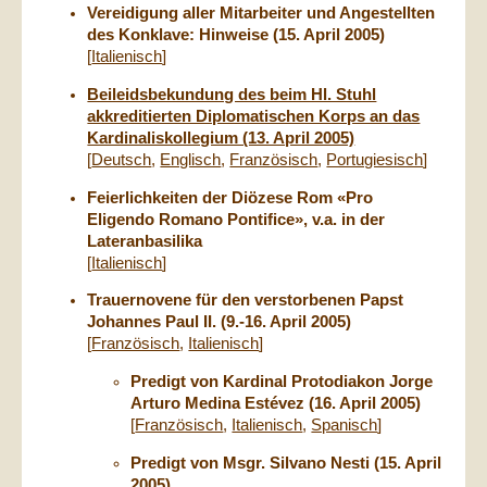
Vereidigung aller Mitarbeiter und Angestellten
des Konklave: Hinweise (15. April 2005)
[
Italienisch
]
Beileidsbekundung des beim Hl. Stuhl
akkreditierten Diplomatischen Korps an das
Kardinaliskollegium (13. April 2005)
[
Deutsch
,
Englisch
,
Französisch
,
Portugiesisch
]
Feierlichkeiten der Diözese Rom «Pro
Eligendo Romano Pontifice», v.a. in der
Lateranbasilika
[
Italienisch
]
Trauernovene für den verstorbenen Papst
Johannes Paul II. (9.-16. April 2005)
[
Französisch
,
Italienisch
]
Predigt von Kardinal Protodiakon Jorge
Arturo Medina Estévez (16. April 2005)
[
Französisch
,
Italienisch
,
Spanisch
]
Predigt von Msgr. Silvano Nesti (15. April
2005)