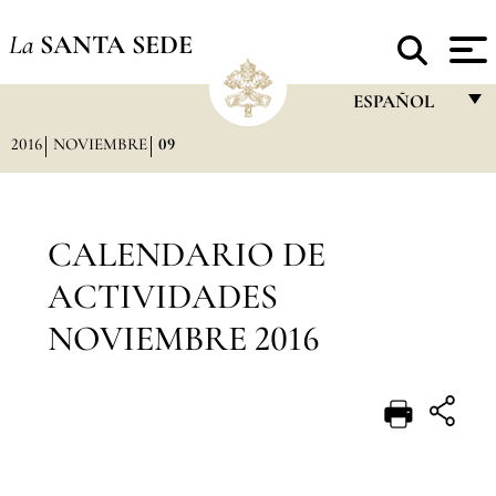
La
SANTA SEDE
ESPAÑOL
2016
NOVIEMBRE
09
FRANÇAIS
ENGLISH
ITALIANO
CALENDARIO DE
PORTUGUÊS
ACTIVIDADES
ESPAÑOL
NOVIEMBRE 2016
DEUTSCH
POLSKI
العربيّة
中文