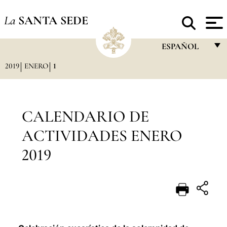
La
SANTA SEDE
ESPAÑOL
2019
ENERO
1
FRANÇAIS
ENGLISH
ITALIANO
CALENDARIO DE
PORTUGUÊS
ACTIVIDADES ENERO
ESPAÑOL
2019
DEUTSCH
POLSKI
العربيّة
中文