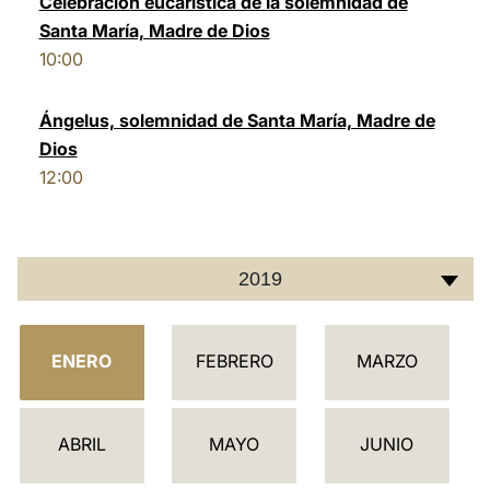
Celebración eucarística de la solemnidad de
Santa María, Madre de Dios
LATINE
10:00
Ángelus, solemnidad de Santa María, Madre de
Dios
12:00
2019
C
ENERO
FEBRERO
MARZO
A
L
E
ABRIL
MAYO
JUNIO
N