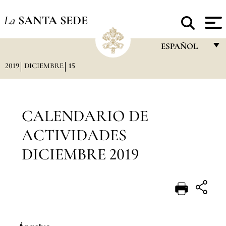
La
SANTA SEDE
ESPAÑOL
2019
DICIEMBRE
15
FRANÇAIS
ENGLISH
ITALIANO
CALENDARIO DE
PORTUGUÊS
ACTIVIDADES
ESPAÑOL
DICIEMBRE 2019
DEUTSCH
POLSKI
العربيّة
中文