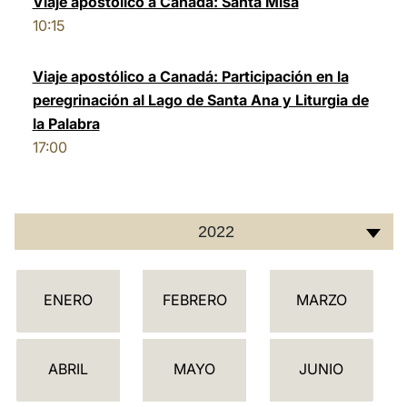
Viaje apostólico a Canadá: Santa Misa
10:15
LATINE
Viaje apostólico a Canadá: Participación en la
peregrinación al Lago de Santa Ana y Liturgia de
la Palabra
17:00
2022
C
ENERO
FEBRERO
MARZO
A
L
E
ABRIL
MAYO
JUNIO
N