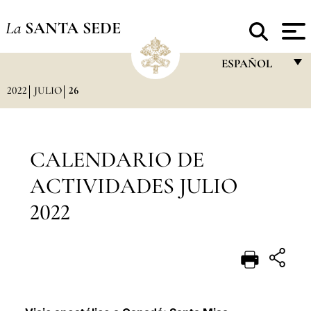
La
SANTA SEDE
ESPAÑOL
2022
JULIO
26
FRANÇAIS
ENGLISH
ITALIANO
CALENDARIO DE
PORTUGUÊS
ACTIVIDADES JULIO
ESPAÑOL
2022
DEUTSCH
POLSKI
العربيّة
中文