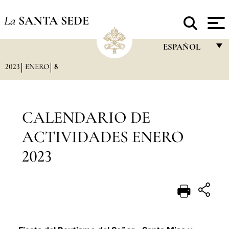
La
SANTA SEDE
ESPAÑOL
2023
ENERO
8
FRANÇAIS
ENGLISH
ITALIANO
CALENDARIO DE
PORTUGUÊS
ACTIVIDADES ENERO
ESPAÑOL
2023
DEUTSCH
POLSKI
العربيّة
中文