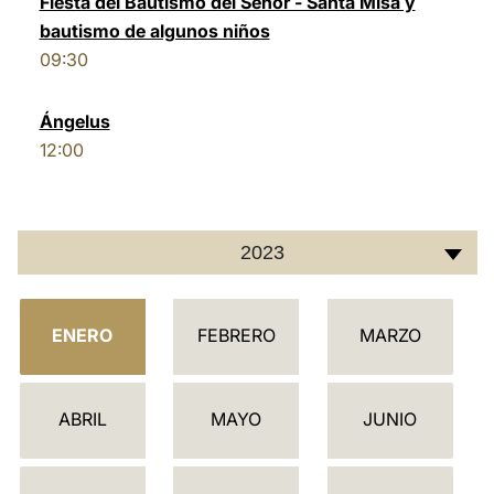
Fiesta del Bautismo del Señor - Santa Misa y
bautismo de algunos niños
LATINE
09:30
Ángelus
12:00
2023
C
ENERO
FEBRERO
MARZO
A
L
E
ABRIL
MAYO
JUNIO
N
D