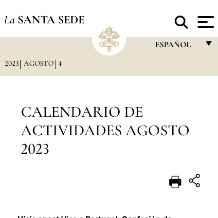
La
SANTA SEDE
ESPAÑOL
2023
AGOSTO
4
FRANÇAIS
ENGLISH
ITALIANO
CALENDARIO DE
PORTUGUÊS
ACTIVIDADES AGOSTO
ESPAÑOL
2023
DEUTSCH
POLSKI
العربيّة
中文