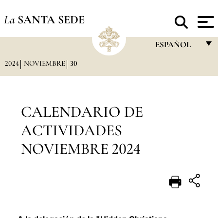
La
SANTA SEDE
ESPAÑOL
2024
NOVIEMBRE
30
FRANÇAIS
ENGLISH
ITALIANO
CALENDARIO DE
PORTUGUÊS
ACTIVIDADES
ESPAÑOL
NOVIEMBRE 2024
DEUTSCH
POLSKI
العربيّة
中文