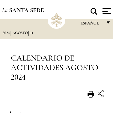
La
SANTA SEDE
ESPAÑOL
2024
AGOSTO
11
FRANÇAIS
ENGLISH
ITALIANO
CALENDARIO DE
PORTUGUÊS
ACTIVIDADES AGOSTO
ESPAÑOL
2024
DEUTSCH
POLSKI
العربيّة
中文