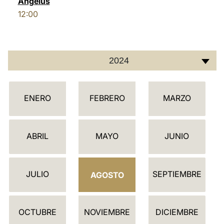
Ángelus
12:00
LATINE
2024
C
ENERO
FEBRERO
MARZO
A
L
E
ABRIL
MAYO
JUNIO
N
D
JULIO
SEPTIEMBRE
A
AGOSTO
R
I
OCTUBRE
NOVIEMBRE
DICIEMBRE
O