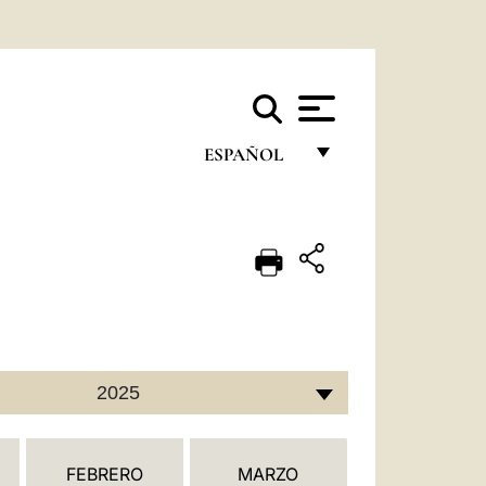
ESPAÑOL
FRANÇAIS
ENGLISH
ITALIANO
PORTUGUÊS
ESPAÑOL
2025
DEUTSCH
POLSKI
FEBRERO
MARZO