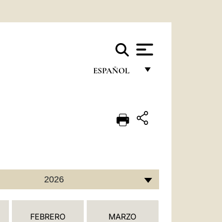
ESPAÑOL
FRANÇAIS
ENGLISH
ITALIANO
PORTUGUÊS
ESPAÑOL
2026
DEUTSCH
POLSKI
FEBRERO
MARZO