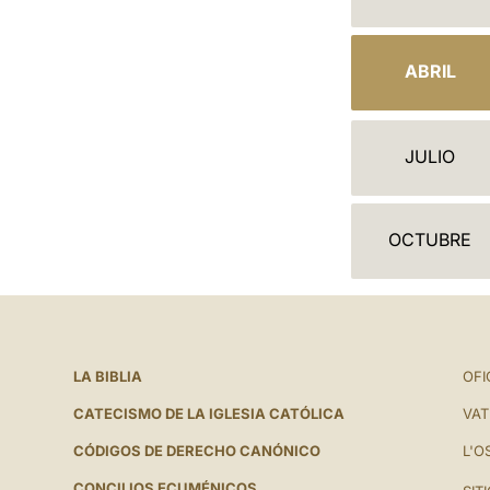
A
L
ABRIL
E
N
JULIO
D
A
OCTUBRE
R
I
O
LA BIBLIA
OFI
CATECISMO DE LA IGLESIA CATÓLICA
VAT
CÓDIGOS DE DERECHO CANÓNICO
L'O
CONCILIOS ECUMÉNICOS