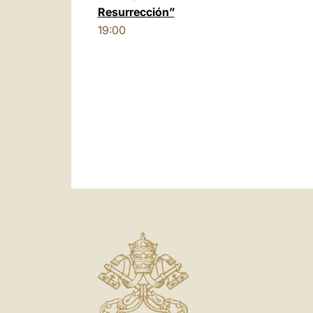
Resurrección”
19:00