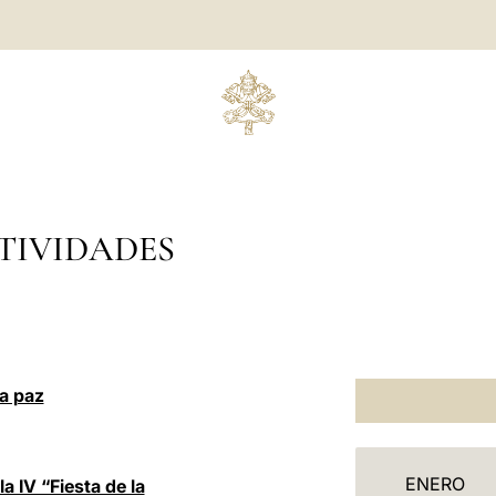
TIVIDADES
la paz
C
ENERO
 IV “Fiesta de la