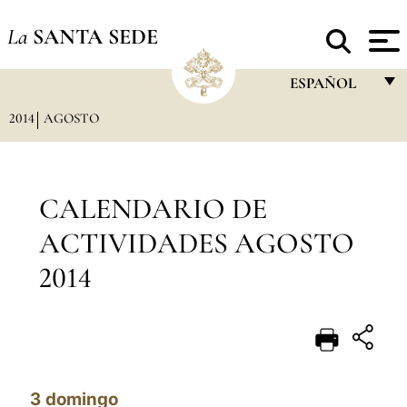
La
SANTA SEDE
ESPAÑOL
2014
AGOSTO
FRANÇAIS
ENGLISH
ITALIANO
CALENDARIO DE
PORTUGUÊS
ACTIVIDADES AGOSTO
ESPAÑOL
2014
DEUTSCH
POLSKI
العربيّة
3
domingo
中文