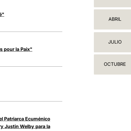
A
L
é"
ABRIL
E
N
JULIO
D
 pour la Paix"
A
OCTUBRE
R
I
O
el Patriarca Ecuménico
y Justin Welby para la