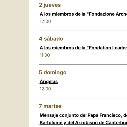
2
jueves
A los miembros de la "Fondazione Arch
12:00
4
sábado
A los miembros de la "Fondation Leaders
11:30
5
domingo
Ángelus
12:00
7
martes
Mensaje conjunto del Papa Francisco, d
Bartolomé y del Arzobispo de Canterbur