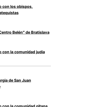
o con los obispos,
catequistas
“Centro Belén” de Bratislava
o con la comunidad judía
turgia de San Juan
e
ro con la comunidad gitana