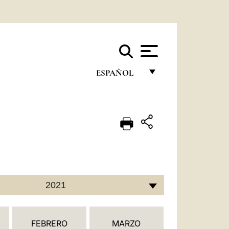
ESPAÑOL
FRANÇAIS
ENGLISH
ITALIANO
PORTUGUÊS
ESPAÑOL
2021
DEUTSCH
POLSKI
FEBRERO
MARZO