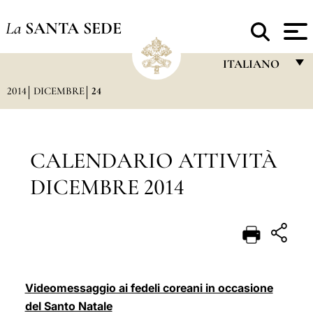
La
SANTA SEDE
ITALIANO
2014
DICEMBRE
24
FRANÇAIS
ENGLISH
ITALIANO
CALENDARIO ATTIVITÀ
PORTUGUÊS
DICEMBRE 2014
ESPAÑOL
DEUTSCH
POLSKI
العربيّة
Videomessaggio ai fedeli coreani in occasione
del Santo Natale
中文