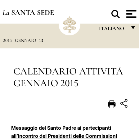
La
SANTA SEDE
ITALIANO
2015
GENNAIO
13
FRANÇAIS
ENGLISH
ITALIANO
CALENDARIO ATTIVITÀ
PORTUGUÊS
GENNAIO 2015
ESPAÑOL
DEUTSCH
POLSKI
العربيّة
Messaggio del Santo Padre ai partecipanti
all’incontro dei Presidenti delle Commissioni
中文