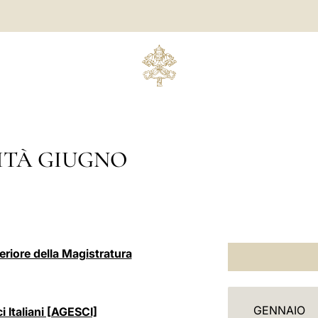
ITÀ GIUGNO
eriore della Magistratura
C
GENNAIO
i Italiani [AGESCI]