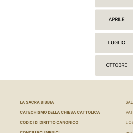
A
L
APRILE
E
N
LUGLIO
D
A
OTTOBRE
R
I
O
LA SACRA BIBBIA
SAL
CATECHISMO DELLA CHIESA CATTOLICA
VAT
CODICI DI DIRITTO CANONICO
L'O
CONCILI ECUMENICI