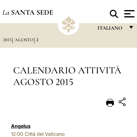
La
SANTA SEDE
ITALIANO
2015
AGOSTO
2
FRANÇAIS
ENGLISH
ITALIANO
CALENDARIO ATTIVITÀ
PORTUGUÊS
AGOSTO 2015
ESPAÑOL
DEUTSCH
POLSKI
العربيّة
Angelus
12:00
Città del Vaticano
中文