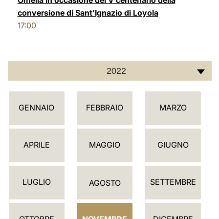
Omella in occasione del V centenario della
conversione di Sant’Ignazio di Loyola
17:00
2022
C
GENNAIO
FEBBRAIO
MARZO
A
L
E
APRILE
MAGGIO
GIUGNO
N
D
LUGLIO
SETTEMBRE
A
AGOSTO
R
I
OTTOBRE
NOVEMBRE
DICEMBRE