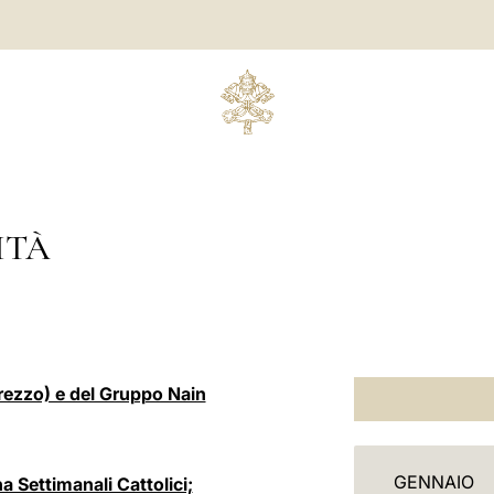
ITÀ
rezzo) e del Gruppo Nain
C
GENNAIO
a Settimanali Cattolici;