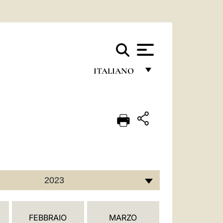
ITALIANO
FRANÇAIS
ENGLISH
ITALIANO
PORTUGUÊS
ESPAÑOL
2023
DEUTSCH
POLSKI
FEBBRAIO
MARZO