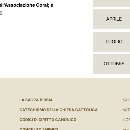
A
ell'Associazione Coral; e
L
RT
APRILE
E
N
LUGLIO
D
A
OTTOBRE
R
I
O
LA SACRA BIBBIA
SAL
CATECHISMO DELLA CHIESA CATTOLICA
VAT
CODICI DI DIRITTO CANONICO
L'O
CONCILI ECUMENICI