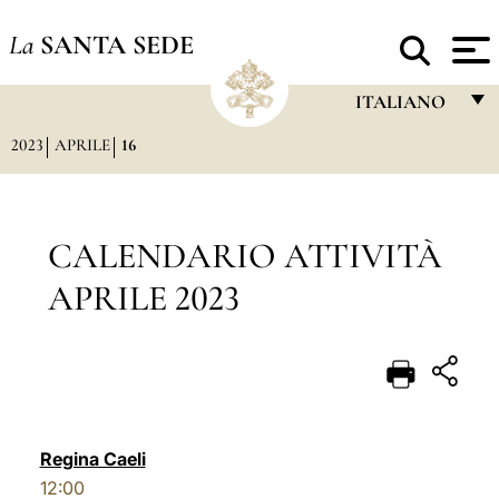
La
SANTA SEDE
ITALIANO
2023
APRILE
16
FRANÇAIS
ENGLISH
ITALIANO
CALENDARIO ATTIVITÀ
PORTUGUÊS
APRILE 2023
ESPAÑOL
DEUTSCH
POLSKI
العربيّة
Regina Caeli
12:00
中文