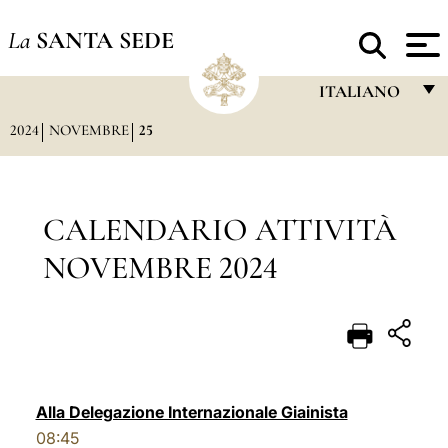
La
SANTA SEDE
ITALIANO
2024
NOVEMBRE
25
FRANÇAIS
ENGLISH
ITALIANO
CALENDARIO ATTIVITÀ
PORTUGUÊS
NOVEMBRE 2024
ESPAÑOL
DEUTSCH
POLSKI
العربيّة
Alla Delegazione Internazionale Giainista
08:45
中文