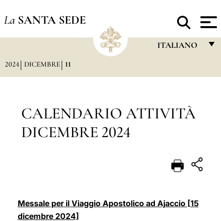
La
SANTA SEDE
ITALIANO
2024
DICEMBRE
11
FRANÇAIS
ENGLISH
ITALIANO
CALENDARIO ATTIVITÀ
PORTUGUÊS
DICEMBRE 2024
ESPAÑOL
DEUTSCH
POLSKI
العربيّة
Messale per il Viaggio Apostolico ad Ajaccio [15
dicembre 2024]
中文