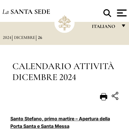
La
SANTA SEDE
ITALIANO
2024
DICEMBRE
26
FRANÇAIS
ENGLISH
ITALIANO
CALENDARIO ATTIVITÀ
PORTUGUÊS
DICEMBRE 2024
ESPAÑOL
DEUTSCH
POLSKI
العربيّة
Santo Stefano, primo martire – Apertura della
Porta Santa e Santa Messa
中文