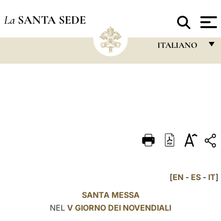
La
SANTA SEDE
ITALIANO
FRANÇAIS
ENGLISH
ITALIANO
PORTUGUÊS
ESPAÑOL
DEUTSCH
[
EN
-
ES
-
IT
]
POLSKI
SANTA MESSA
العربيّة
NEL
V GIORNO DEI NOVENDIALI
中文