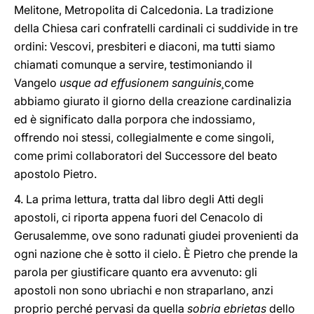
Melitone, Metropolita di Calcedonia. La tradizione
della Chiesa cari confratelli cardinali ci suddivide in tre
ordini: Vescovi, presbiteri e diaconi, ma tutti siamo
chiamati comunque a servire, testimoniando il
Vangelo
usque ad effusionem sanguinis¸
come
abbiamo giurato il giorno della creazione cardinalizia
ed è significato dalla porpora che indossiamo,
offrendo noi stessi, collegialmente e come singoli,
come primi collaboratori del Successore del beato
apostolo Pietro.
4. La prima lettura, tratta dal libro degli Atti degli
apostoli, ci riporta appena fuori del Cenacolo di
Gerusalemme, ove sono radunati giudei provenienti da
ogni nazione che è sotto il cielo. È Pietro che prende la
parola per giustificare quanto era avvenuto: gli
apostoli non sono ubriachi e non straparlano, anzi
proprio perché pervasi da quella
sobria ebrietas
dello