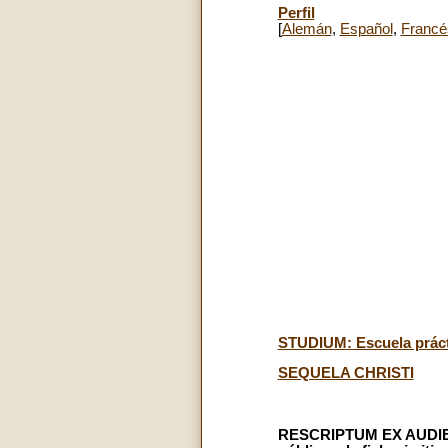
Perfil
[
Alemán
,
Español
,
Francé
STUDIUM: Escuela prácti
SEQUELA CHRISTI
RESCRIPTUM EX AUDIENT