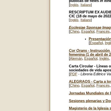
públicas de fieles
in itin
[
Inglés
,
Italiano
]
RESCRIPTUM EX AUDIENTI
CIC
(18 de mayo de 2022
[
Inglés
,
Italiano
]
Ecclesiae Sponsae Imag
[
Chino
,
Español
,
Francés
Presentación
[
Español
,
Ing
Cor Orans
- Instrucción 
femenina (1 de abril de 
[
Alemán
,
Español
,
Inglés
,
Carta Circular - Líneas o
sociedades de vida apost
[
PDF
-
Libreria Editrice V
ALEGRAOS - Carta a los
[
Chino
,
Español
,
Francés
Jornadas Mundiales de 
Sesiones plenarias y D
Magisterio de la Iglesia