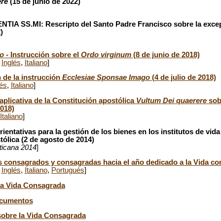
ere
(15 de junio de 2022)
A SS.MI: Rescripto del Santo Padre Francisco sobre la excepc
)
o
- Instrucción sobre el
Ordo virginum
(8 de junio de 2018)
,
Inglés
,
Italiano
]
 de la instrucción
Ecclesiae Sponsae Imago
(4 de julio de 2018)
lés
,
Italiano
]
aplicativa de la Constitución apostólica
Vultum Dei quaerere
sobr
2018)
Italiano
]
rientativas para la gestión de los bienes en los institutos de vid
ólica (2 de agosto de 2014)
aticana 2014
]
 consagrados y consagradas hacia el año dedicado a la Vida c
,
Inglés
,
Italiano
,
Portugués
]
la Vida Consagrada
ocumentos
 sobre la Vida Consagrada