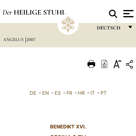
Der
HEILIGE STUHL
DEUTSCH
ANGELUS
2007
FRANÇAIS
ENGLISH
ITALIANO
PORTUGUÊS
ESPAÑOL
DE
-
EN
-
ES
-
FR
-
HR
-
IT
-
PT
DEUTSCH
POLSKI
العربيّة
BENEDIKT XVI.
中文