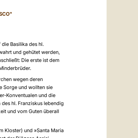
العربيّة
ESCO"
中文
LATINE
ie Basilika des hl.
ewahrt und gehütet werden,
schließt: Die erste ist dem
Minderbrüder.
irchen wegen deren
 Sorge und wollten sie
aner-Konventualen und die
 des hl. Franziskus lebendig
eit und vom Guten überall
nem Kloster) und »Santa Maria