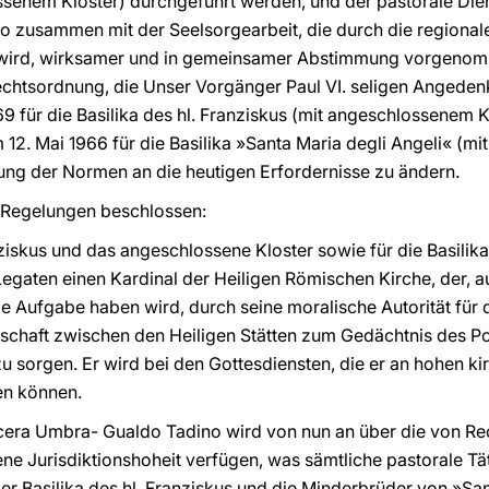
ssenem Kloster) durchgeführt werden, und der pastorale Dien
zusammen mit der Seelsorgearbeit, die durch die regionale
t wird, wirksamer und in gemeinsamer Abstimmung vorgenom
Rechtsordnung, die Unser Vorgänger Paul VI. seligen Angede
 für die Basilika des hl. Franziskus (mit angeschlossenem 
 12. Mai 1966 für die Basilika »Santa Maria degli Angeli« (m
ung der Normen an die heutigen Erfordernisse zu ändern.
 Regelungen beschlossen:
ranziskus und das angeschlossene Kloster sowie für die Basilik
aten einen Kardinal der Heiligen Römischen Kirche, der, au
 die Aufgabe haben wird, durch seine moralische Autorität fü
chaft zwischen den Heiligen Stätten zum Gedächtnis des Po
 sorgen. Er wird bei den Gottesdiensten, die er an hohen kirc
en können.
ocera Umbra- Gualdo Tadino wird von nun an über die von Re
 Jurisdiktionshoheit verfügen, was sämtliche pastorale Tätig
r Basilika des hl. Franziskus und die Minderbrüder von »San