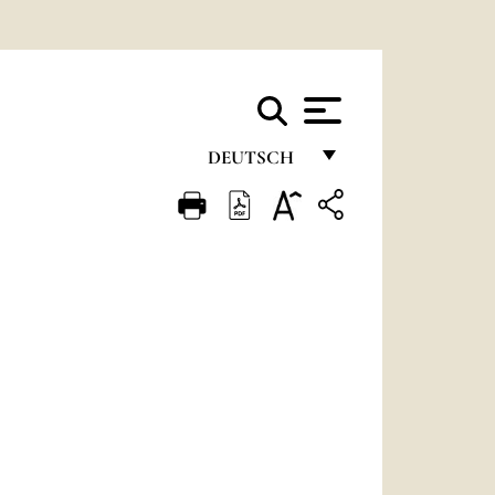
DEUTSCH
FRANÇAIS
ENGLISH
ITALIANO
PORTUGUÊS
ESPAÑOL
DEUTSCH
POLSKI