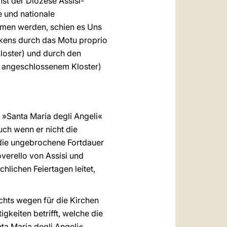
st der Diözese Assisi-
 und nationale
men werden, schien es Uns
nkens durch das Motu proprio
Kloster) und durch den
it angeschlossenem Kloster)
a »Santa Maria degli Angeli«
ch wenn er nicht die
r die ungebrochene Fortdauer
verello von Assisi und
hlichen Feiertagen leitet,
chts wegen für die Kirchen
keiten betrifft, welche die
ta Maria degli Angeli«