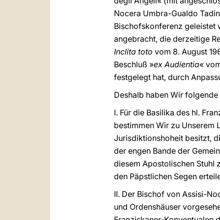
degli Angeli« (mit angeschlo
Nocera Umbra-Gualdo Tadino 
Bischofskonferenz geleiste
angebracht, die derzeitige 
Inclita toto
vom 8. August 1969
Beschluß »
ex Audientia
« vom
festgelegt hat, durch Anpass
Deshalb haben Wir folgende
I. Für die Basilika des hl. F
bestimmen Wir zu Unserem Leg
Jurisdiktionshoheit besitzt,
der engen Bande der Gemeins
diesem Apostolischen Stuhl zu
den Päpstlichen Segen erteil
II. Der Bischof von Assisi-N
und Ordenshäuser vorgesehene
Franziskaner-Konventualen de