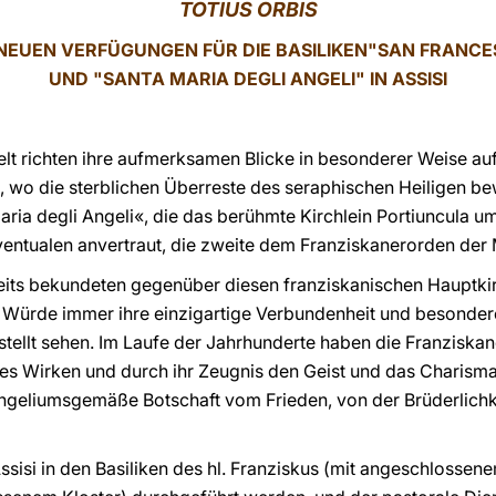
TOTIUS ORBIS
NEUEN VERFÜGUNGEN FÜR DIE BASILIKEN"SAN FRANC
UND "SANTA MARIA DEGLI ANGELI" IN ASSISI
 richten ihre aufmerksamen Blicke in besonderer Weise auf d
si, wo die sterblichen Überreste des seraphischen Heiligen b
aria degli Angeli«, die das berühmte Kirchlein Portiuncula um
entualen anvertraut, die zweite dem Franziskanerorden der 
eits bekundeten gegenüber diesen franziskanischen Hauptk
 Würde immer ihre einzigartige Verbundenheit und besondere
erstellt sehen. Im Laufe der Jahrhunderte haben die Franzisk
ges Wirken und durch ihr Zeugnis den Geist und das Charisma
angeliumsgemäße Botschaft vom Frieden, von der Brüderlichk
 Assisi in den Basiliken des hl. Franziskus (mit angeschlosse