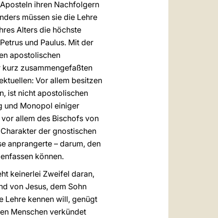
 Aposteln ihren Nachfolgern
nders müssen sie die Lehre
res Alters die höchste
 Petrus und Paulus. Mit der
ren apostolischen
ier kurz zusammengefaßten
ektuellen: Vor allem besitzen
 ist nicht apostolischen
eg und Monopol einiger
 vor allem des Bischofs von
Charakter der gnostischen
sse anprangerte – darum, den
mmenfassen können.
eht keinerlei Zweifel daran,
 und von Jesus, dem Sohn
e Lehre kennen will, genügt
 den Menschen verkündet