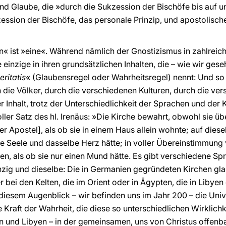
und Glaube, die »durch die Sukzession der Bischöfe bis auf
kzession der Bischöfe, das personale Prinzip, und apostolisch
« ist »eine«. Während nämlich der Gnostizismus in zahlreiche S
 einzige in ihren grundsätzlichen Inhalten, die – wie wir ges
eritatis
« (Glaubensregel oder Wahrheitsregel) nennt: Und so sti
ch die Völker, durch die verschiedenen Kulturen, durch die ver
 Inhalt, trotz der Unterschiedlichkeit der Sprachen und der 
ller Satz des hl. Irenäus: »Die Kirche bewahrt, obwohl sie üb
der Apostel], als ob sie in einem Haus allein wohnte; auf dies
ne Seele und dasselbe Herz hätte; in voller Übereinstimmung 
ten, als ob sie nur einen Mund hätte. Es gibt verschiedene Sp
einzig und dieselbe: Die in Germanien gegründeten Kirchen gla
r bei den Kelten, die im Orient oder in Ägypten, die in Libyen
n diesem Augenblick – wir befinden uns im Jahr 200 – die Unive
e Kraft der Wahrheit, die diese so unterschiedlichen Wirklic
en und Libyen – in der gemeinsamen, uns von Christus offenba