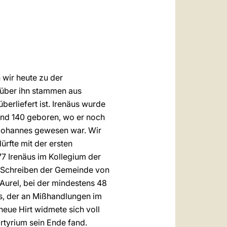
العربيّة
中文
LATINE
 wir heute zu der
 über ihn stammen aus
überliefert ist. Irenäus wurde
 und 140 geboren, wo er noch
s Johannes gewesen war. Wir
ürfte mit der ersten
77 Irenäus im Kollegium der
in Schreiben der Gemeinde von
Aurel, bei der mindestens 48
us, der an Mißhandlungen im
neue Hirt widmete sich voll
rtyrium sein Ende fand.