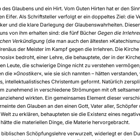
nn des Glaubens und ein Hirt. Vom Guten Hirten hat er den Si
n Eifer. Als Schriftsteller verfolgt er ein doppeltes Ziel: die
iker und die klare Darlegung der Glaubenswahrheiten. Diese
uns von ihm erhalten sind: die fünf Bücher
Gegen die Irrlehre
ischen Verkündigung
(die man auch den ältesten »Katechismus
 Irenäus der Meister im Kampf gegen die Irrlehren. Die Kirch
nosis
« bedroht, einer Lehre, die behauptete, der in der Kirc
hen Leute, die schwierige Dinge nicht zu verstehen vermögen;
en die »
Gnostiker
«, wie sie sich nannten – hätten verstanden
es, intellektualistisches Christentum geformt. Natürlich zerspli
ntum zunehmend in verschiedene Strömungen mit oft seltsame
e anziehend wirkten. Ein gemeinsames Element dieser versc
rneinte den Glauben an den einen Gott, Vater aller, Schöpfe
 Welt zu erklären, behaupteten sie die Existenz eines negati
 hätte die materiellen Dinge, die Materie hervorgebracht.
er biblischen Schöpfungslehre verwurzelt, widerlegt er den 