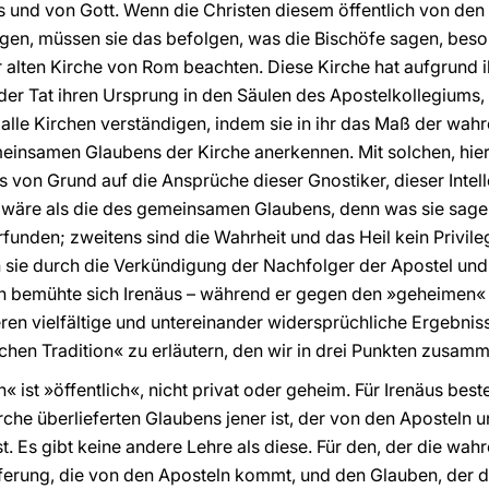
s und von Gott. Wenn die Christen diesem öffentlich von den
en, müssen sie das befolgen, was die Bischöfe sagen, beso
alten Kirche von Rom beachten. Diese Kirche hat aufgrund ih
n der Tat ihren Ursprung in den Säulen des Apostelkollegiums,
lle Kirchen verständigen, indem sie in ihr das Maß der wah
meinsamen Glaubens der Kirche anerkennen. Mit solchen, h
 von Grund auf die Ansprüche dieser Gnostiker, dieser Intell
r wäre als die des gemeinsamen Glaubens, denn was sie sagen,
erfunden; zweitens sind die Wahrheit und das Heil kein Privil
 sie durch die Verkündigung der Nachfolger der Apostel und
 bemühte sich Irenäus – während er gegen den »geheimen« 
eren vielfältige und untereinander widersprüchliche Ergebni
schen Tradition« zu erläutern, den wir in drei Punkten zusa
« ist »öffentlich«, nicht privat oder geheim. Für Irenäus best
irche überlieferten Glaubens jener ist, der von den Aposteln
 Es gibt keine andere Lehre als diese. Für den, der die wahr
ieferung, die von den Aposteln kommt, und den Glauben, der