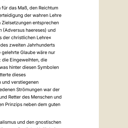
nn für das Maß, den Reichtum
 Verteidigung der wahren Lehre
n Zielsetzungen entsprechen
n
(Adversus haereses) und
 der christlichen Lehre«
e des zweiten Jahrhunderts
he gelehrte Glaube wäre nur
 die Eingeweihten, die
, was hinter diesen Symbolen
tterte dieses
n und verstiegenen
hiedenen Strömungen war der
r und Retter des Menschen und
ven Prinzips neben dem guten
Dualismus und den gnostischen