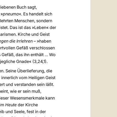
hriebenen Buch sagt,
 »
pneuma
«. Es handelt sich
gelehrten Menschen, sondern
stet. Das ist das »Leben« der
harismen. Kirche und Geist
gen die Irrlehren
– »haben
ertvollen Gefäß verschlossen
s Gefäß, das ihn enthält … Wo
d jegliche Gnade« (3,24,1).
en. Seine Überlieferung, die
 innerlich vom Heiligen Geist
ert und verstanden sein läßt.
int, wie er sein muß,
 dieser Wesensmerkmale kann
 im
Heute
der Kirche
b und Seele, fest in der