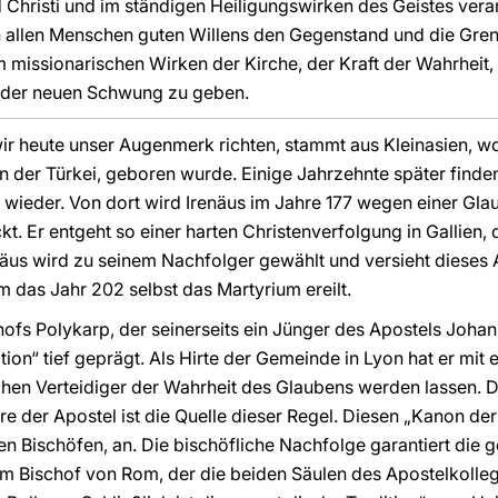
 Christi und im ständigen Heiligungswirken des Geistes veran
llen Menschen guten Willens den Gegenstand und die Grenz
issionarischen Wirken der Kirche, der Kraft der Wahrheit, d
ieder neuen Schwung zu geben.
 wir heute unser Augenmerk richten, stammt aus Kleinasien, w
n der Türkei, geboren wurde. Einige Jahrzehnte später finden
wieder. Von dort wird Irenäus im Jahre 177 wegen einer Gla
t. Er entgeht so einer harten Christenverfolgung in Gallien,
enäus wird zu seinem Nachfolger gewählt und versieht diese
m das Jahr 202 selbst das Martyrium ereilt.
chofs Polykarp, der seinerseits ein Jünger des Apostels Johan
tion“ tief geprägt. Als Hirte der Gemeinde in Lyon hat er mit e
ichen Verteidiger der Wahrheit des Glaubens werden lassen. D
e der Apostel ist die Quelle dieser Regel. Diesen „Kanon der
n Bischöfen, an. Die bischöfliche Nachfolge garantiert die g
 Bischof von Rom, der die beiden Säulen des Apostelkolleg