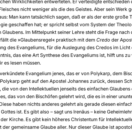
chen Wirklichkeiten entwerteten. Er verteidigte entschieden d
Fleisches nicht weniger als die des Geistes. Aber sein Werk g
s: Man kann tatsächlich sagen, daß er als der erste große Th
gie geschaffen hat; er spricht selbst vom System der Theolo
Glaubens. Im Mittelpunkt seiner Lehre steht die Frage nach
 fällt die »Glaubensregel« praktisch mit dem
Credo
der Apos
ung des Evangeliums, für die Auslegung des Credos im Licht
nis, das eine Art Synthese des Evangeliums ist, hilft uns zu
ir es lesen müssen.
us verkündete Evangelium jenes, das er von Polykarp, dem B
 Polykarp geht auf den Apostel Johannes zurück, dessen Sch
e, die von den Intellektuellen jenseits des einfachen Glaubens
es, das von den Bischöfen gelehrt wird, die es in einer unun
iese haben nichts anderes gelehrt als gerade diesen einfac
Gottes ist. Es gibt also – sagt uns Irenäus – keine Geheiml
r Kirche. Es gibt kein höheres Christentum für Intellektuell
st der gemeinsame Glaube aller. Nur dieser Glaube ist apost