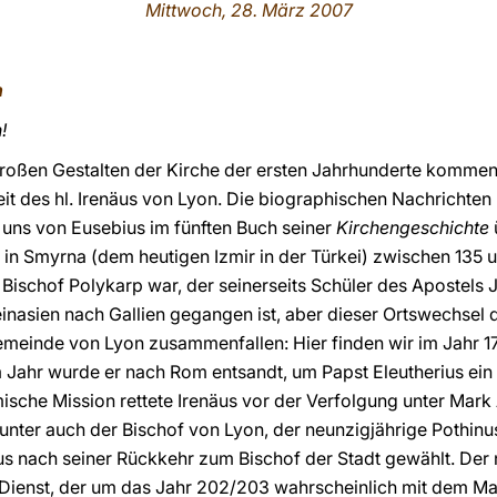
Mittwoch, 28. März 2007
n
!
großen Gestalten der Kirche der ersten Jahrhunderte kommen
t des hl. Irenäus von Lyon. Die biographischen Nachrichten
 uns von Eusebius im fünften Buch seiner
Kirchengeschichte
h in Smyrna (dem heutigen Izmir in der Türkei) zwischen 135
 Bischof Polykarp war, der seinerseits Schüler des Apostel
inasien nach Gallien gegangen ist, aber dieser Ortswechsel d
Gemeinde von Lyon zusammenfallen: Hier finden wir im Jahr 1
em Jahr wurde er nach Rom entsandt, um Papst Eleutherius e
ische Mission rettete Irenäus vor der Verfolgung unter Mark 
unter auch der Bischof von Lyon, der neunzigjährige Pothin
us nach seiner Rückkehr zum Bischof der Stadt gewählt. Der 
Dienst, der um das Jahr 202/203 wahrscheinlich mit dem Ma