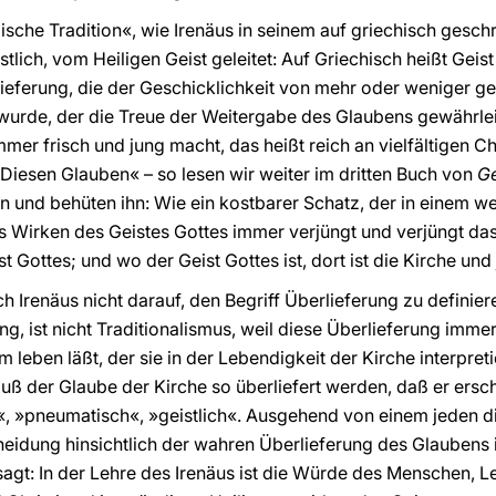
olische Tradition«, wie Irenäus in seinem auf griechisch gesc
tlich, vom Heiligen Geist geleitet: Auf Griechisch heißt Geist
rlieferung, die der Geschicklichkeit von mehr oder weniger 
wurde, der die Treue der Weitergabe des Glaubens gewährlei
mmer frisch und jung macht, das heißt reich an vielfältigen C
»Diesen Glauben« – so lesen wir weiter im dritten Buch von
Ge
 und behüten ihn: Wie ein kostbarer Schatz, der in einem w
as Wirken des Geistes Gottes immer verjüngt und verjüngt da
eist Gottes; und wo der Geist Gottes ist, dort ist die Kirche un
h Irenäus nicht darauf, den Begriff Überlieferung zu definier
, ist nicht Traditionalismus, weil diese Überlieferung immer
 leben läßt, der sie in der Lebendigkeit der Kirche interpreti
ß der Glaube der Kirche so überliefert werden, daß er ersche
ig«, »pneumatisch«, »geistlich«. Ausgehend von einem jeden
heidung hinsichtlich der wahren Überlieferung des Glaubens
gt: In der Lehre des Irenäus ist die Würde des Menschen, Lei