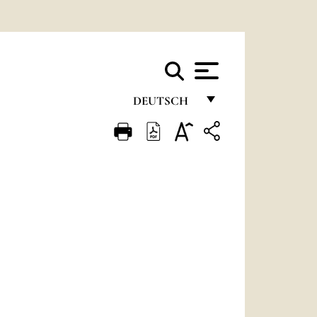
DEUTSCH
FRANÇAIS
ENGLISH
ITALIANO
PORTUGUÊS
ESPAÑOL
DEUTSCH
POLSKI