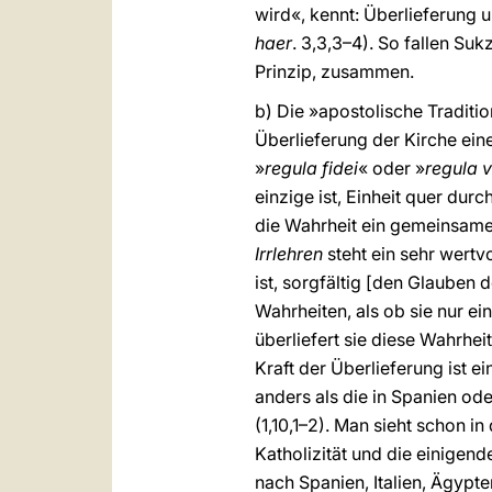
wird«, kennt: Überlieferung 
haer
. 3,3,3–4). So fallen Su
Prinzip, zusammen.
b) Die »apostolische Tradition
Überlieferung der Kirche eine
»
regula fidei
« oder »
regula v
einzige ist, Einheit quer dur
die Wahrheit ein gemeinsamer
Irrlehren
steht ein sehr wertvo
ist, sorgfältig [den Glauben 
Wahrheiten, als ob sie nur ei
überliefert sie diese Wahrhei
Kraft der Überlieferung ist 
anders als die in Spanien ode
(1,10,1–2). Man sieht schon i
Katholizität und die einigend
nach Spanien, Italien, Ägypt