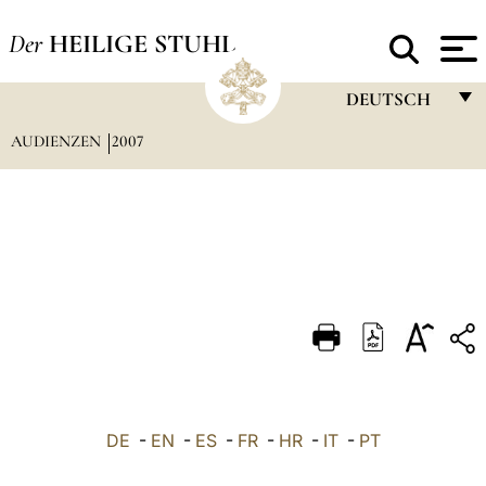
Der
HEILIGE STUHL
DEUTSCH
AUDIENZEN
2007
FRANÇAIS
ENGLISH
ITALIANO
PORTUGUÊS
ESPAÑOL
DEUTSCH
POLSKI
العربيّة
DE
-
EN
-
ES
-
FR
-
HR
-
IT
-
PT
中文