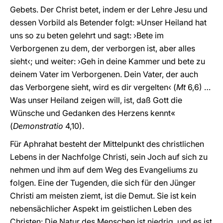
Gebets. Der Christ betet, indem er der Lehre Jesu und
dessen Vorbild als Betender folgt: »Unser Heiland hat
uns so zu beten gelehrt und sagt: ›Bete im
Verborgenen zu dem, der verborgen ist, aber alles
sieht‹; und weiter: ›Geh in deine Kammer und bete zu
deinem Vater im Verborgenen. Dein Vater, der auch
das Verborgene sieht, wird es dir vergelten‹ (
Mt
6,6) …
Was unser Heiland zeigen will, ist, daß Gott die
Wünsche und Gedanken des Herzens kennt«
(
Demonstratio
4,10).
Für Aphrahat besteht der Mittelpunkt des christlichen
Lebens in der Nachfolge Christi, sein Joch auf sich zu
nehmen und ihm auf dem Weg des Evangeliums zu
folgen. Eine der Tugenden, die sich für den Jünger
Christi am meisten ziemt, ist die Demut. Sie ist kein
nebensächlicher Aspekt im geistlichen Leben des
Christen: Die Natur des Menschen ist niedrig, und es ist