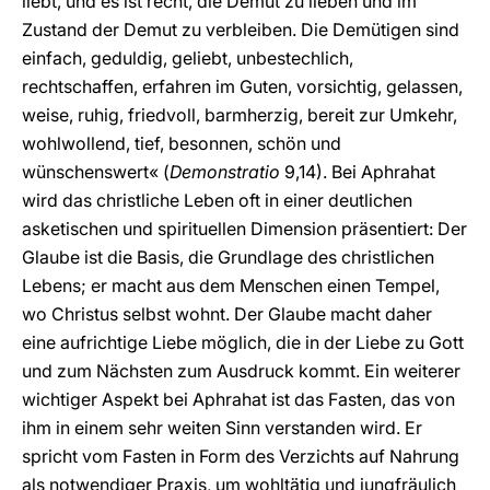
liebt, und es ist recht, die Demut zu lieben und im
Zustand der Demut zu verbleiben. Die Demütigen sind
einfach, geduldig, geliebt, unbestechlich,
rechtschaffen, erfahren im Guten, vorsichtig, gelassen,
weise, ruhig, friedvoll, barmherzig, bereit zur Umkehr,
wohlwollend, tief, besonnen, schön und
wünschenswert« (
Demonstratio
9,14). Bei Aphrahat
wird das christliche Leben oft in einer deutlichen
asketischen und spirituellen Dimension präsentiert: Der
Glaube ist die Basis, die Grundlage des christlichen
Lebens; er macht aus dem Menschen einen Tempel,
wo Christus selbst wohnt. Der Glaube macht daher
eine aufrichtige Liebe möglich, die in der Liebe zu Gott
und zum Nächsten zum Ausdruck kommt. Ein weiterer
wichtiger Aspekt bei Aphrahat ist das Fasten, das von
ihm in einem sehr weiten Sinn verstanden wird. Er
spricht vom Fasten in Form des Verzichts auf Nahrung
als notwendiger Praxis, um wohltätig und jungfräulich