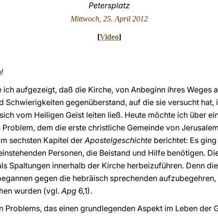
Petersplatz
Mittwoch, 25. April 2012
[
Video
]
!
 ich aufgezeigt, daß die Kirche, von Anbeginn ihres Weges
d Schwierigkeiten gegenüberstand, auf die sie versucht hat,
ich vom Heiligen Geist leiten ließ. Heute möchte ich über ei
s Problem, dem die erste christliche Gemeinde von Jerusale
 im sechsten Kapitel der
Apostelgeschichte
berichtet: Es ging
instehenden Personen, die Beistand und Hilfe benötigen. Die F
s Spaltungen innerhalb der Kirche herbeizuführen. Denn die
begannen gegen die hebräisch sprechenden aufzubegehren, w
hen wurden (vgl.
Apg
6,1).
n Problems, das einen grundlegenden Aspekt im Leben der G