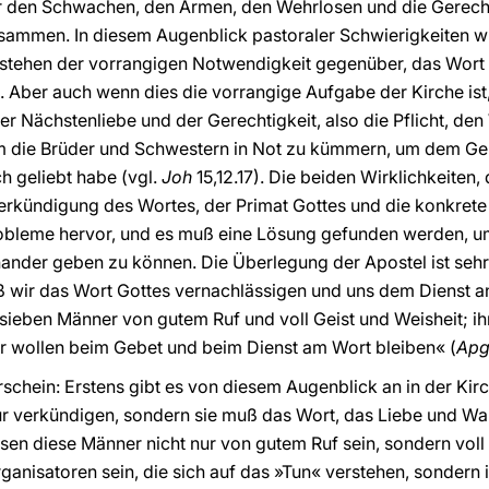
 den Schwachen, den Armen, den Wehrlosen und die Gerechtig
ammen. In diesem Augenblick pastoraler Schwierigkeiten w
e stehen der vorrangigen Notwendigkeit gegenüber, das Wort
ber auch wenn dies die vorrangige Aufgabe der Kirche ist, 
der Nächstenliebe und der Gerechtigkeit, also die Pflicht, d
 um die Brüder und Schwestern in Not zu kümmern, um dem Ge
ch geliebt habe (vgl.
Joh
15,12.17). Die beiden Wirklichkeiten, 
erkündigung des Wortes, der Primat Gottes und die konkrete
robleme hervor, und es muß eine Lösung gefunden werden, um 
ander geben zu können. Die Überlegung der Apostel ist sehr 
daß wir das Wort Gottes vernachlässigen und uns dem Dienst 
e sieben Männer von gutem Ruf und voll Geist und Weisheit; i
r wollen beim Gebet und beim Dienst am Wort bleiben« (
Ap
hein: Erstens gibt es von diesem Augenblick an in der Kirch
r verkündigen, sondern sie muß das Wort, das Liebe und Wahrh
n diese Männer nicht nur von gutem Ruf sein, sondern voll 
rganisatoren sein, die sich auf das »Tun« verstehen, sondern