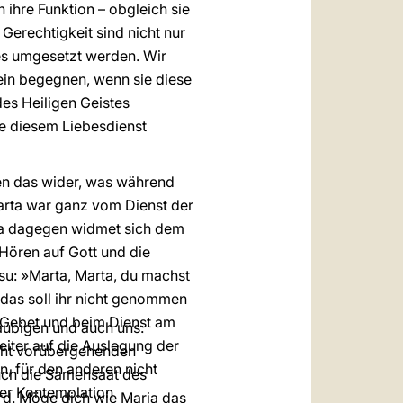
 ihre Funktion – obgleich sie
 Gerechtigkeit sind nicht nur
stes umgesetzt werden. Wir
ein begegnen, wenn sie diese
des Heiligen Geistes
se diesem Liebesdienst
ßen das wider, was während
arta war ganz vom Dienst der
ia dagegen widmet sich dem
 Hören auf Gott und die
esu: »Marta, Marta, du machst
 das soll ihr nicht genommen
m Gebet und beim Dienst am
äubigen und auch uns:
weiter auf die Auslegung der
icht vorübergehenden
n, für den anderen nicht
uch die Samensaat des
der Kontemplation
rd. Möge dich wie Maria das