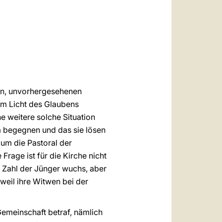
العربيّة
中文
LATINE
 an, unvorhergesehenen
 im Licht des Glaubens
ne weitere solche Situation
m begegnen und das sie lösen
 um die Pastoral der
rage ist für die Kirche nicht
 Zahl der Jünger wuchs, aber
eil ihre Witwen bei der
emeinschaft betraf, nämlich