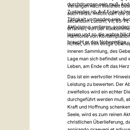
durchdrungen sein muß. Ander
Verlangen nach Weisheit bese
Zustandes ist. Auf Erden kö
auch hinzu: »Nicht darf die 
Tätigkeit vorhanden sein. Au
secundum Lucam
, VII, 85:
P
Aktivismus verlieren, sonder
erfahren, von der vollkommen
lassen und so die wahre Näch
Harmonie von Kontemplation u
braucht er das Notwendige –,
richtet, um ihm einige Überl
inneren Sammlung, des Gebets
Lage man sich befindet und w
Leben, am Ende oft das Herz v
Das ist ein wertvoller Hinwei
Leistung zu bewerten. Der Ab
zweifellos wird ein echter D
durchgeführt werden muß, abe
Kraft und Hoffnung schenken. 
Seele, wird es zum reinen Ak
christlichen Überlieferung, 
aspirando praeveni et adiuvan