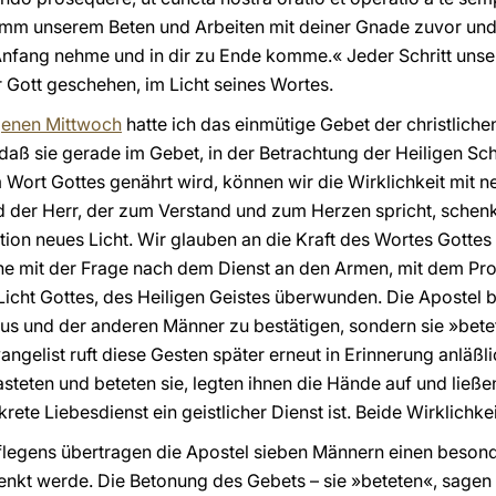
 komm unserem Beten und Arbeiten mit deiner Gnade zuvor und 
 Anfang nehme und in dir zu Ende komme.« Jeder Schritt unse
 Gott geschehen, im Licht seines Wortes.
genen Mittwoch
hatte ich das einmütige Gebet der christlich
ß sie gerade im Gebet, in der Betrachtung der Heiligen Schri
ort Gottes genährt wird, können wir die Wirklichkeit mit n
 der Herr, der zum Verstand und zum Herzen spricht, schen
ation neues Licht. Wir glauben an die Kraft des Wortes Gotte
rche mit der Frage nach dem Dienst an den Armen, mit dem Pr
 Licht Gottes, des Heiligen Geistes überwunden. Die Apostel 
us und der anderen Männer zu bestätigen, sondern sie »betet
vangelist ruft diese Gesten später erneut in Erinnerung anläß
steten und beteten sie, legten ihnen die Hände auf und ließen
krete Liebesdienst ein geistlicher Dienst ist. Beide Wirklic
legens übertragen die Apostel sieben Männern einen besonde
t werde. Die Betonung des Gebets – sie »beteten«, sagen sie