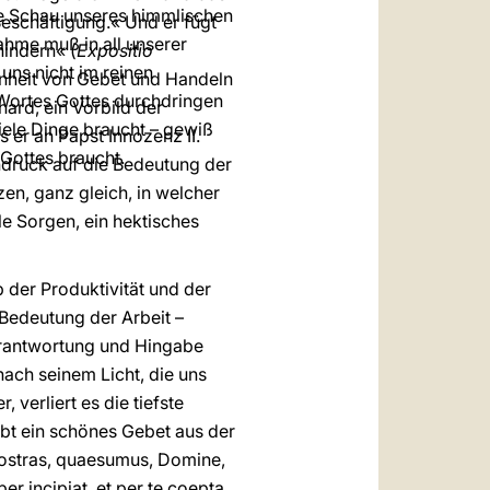
ne Schau unseres himmlischen
Beschäftigung.« Und er fügt
ahme muß in all unserer
hindern« (
Expositio
uns nicht im reinen
Einheit von Gebet und Handeln
 Wortes Gottes durchdringen
ard, ein Vorbild der
iele Dinge braucht – gewiß
as er an Papst Innozenz II.
 Gottes braucht.
hdruck auf die Bedeutung der
en, ganz gleich, in welcher
le Sorgen, ein hektisches
b der Produktivität und der
 Bedeutung der Arbeit –
Verantwortung und Hingabe
ach seinem Licht, die uns
 verliert es die tiefste
ibt ein schönes Gebet aus der
 nostras, quaesumus, Domine,
r incipiat, et per te coepta