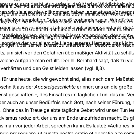
erseits sagt der hl. Augustinus, daß Marias Wirklichkeit ei
elen! Denn dies ist die wichtigere, dies die vollkommenere 
nnen wir sie also nie vollkommen haben, aber etwas Vorwegn
Sorge um den Dienst die Kenntnis des himmlischen Wortes be
ch die Kontemplation Gottes muß vorhanden sein. Wir dürfen 
L
15,1720). Die Heiligen haben also in ihrem Leben eine tiefe 
n müssen uns in unserer Tätigkeit auch immer vom Licht des
en Liebe zu Gott und der Liebe zu den Brüdern. Der hl. Bernh
stenliebe lernen, den wahren Dienst am anderen, der nicht v
nd fleißiger Arbeit, legt in dem Werk
De consideratione
, d
 sondern der vor allem die Liebe unseres Herzens, das Licht
egungen über seinen Dienst zu unterbreiten, besonderen Nac
, um sich vor den Gefahren übermäßiger Aktivität zu schütz
elche Aufgabe man erfüllt. Der hl. Bernhard sagt, daß zu vie
erhärten und den Geist leiden lassen (vgl. II,3).
s für uns heute, die wir gewohnt sind, alles nach dem Maßsta
schnitt aus der
Apostelgeschichte
erinnert uns an die große
ienst geschaffen –, des Einsatzes im täglichen Tun, das mit 
r auch an unser Bedürfnis nach Gott, nach seiner Führung, n
Ohne das in Treue gelebte tägliche Gebet wird unser Tun leer,
tivismus reduziert, der uns am Ende unzufrieden macht. Es g
das man vor jeder Arbeit sprechen kann. Es lautet: »Actiones
do prosequere, ut cuncta nostra oratio et operatio a te sempe