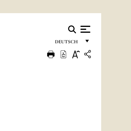
DEUTSCH
FRANÇAIS
ENGLISH
ITALIANO
PORTUGUÊS
ESPAÑOL
DEUTSCH
POLSKI