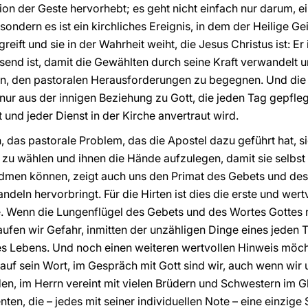
ion der Geste hervorhebt; es geht nicht einfach nur darum, 
 sondern es ist ein kirchliches Ereignis, in dem der Heilige G
ift und sie in der Wahrheit weiht, die Jesus Christus ist: Er i
end ist, damit die Gewählten durch seine Kraft verwandelt u
n, den pastoralen Herausforderungen zu begegnen. Und die
nur aus der innigen Beziehung zu Gott, die jeden Tag gepfleg
nd jeder Dienst in der Kirche anvertraut wird.
 das pastorale Problem, das die Apostel dazu geführt hat, s
 zu wählen und ihnen die Hände aufzulegen, damit sie selbs
men können, zeigt auch uns den Primat des Gebets und des
deln hervorbringt. Für die Hirten ist dies die erste und wer
e. Wenn die Lungenflügel des Gebets und des Wortes Gottes 
laufen wir Gefahr, inmitten der unzähligen Dinge eines jeden 
es Lebens. Und noch einen weiteren wertvollen Hinweis möch
uf sein Wort, im Gespräch mit Gott sind wir, auch wenn wir un
n, im Herrn vereint mit vielen Brüdern und Schwestern im G
en, die – jedes mit seiner individuellen Note – eine einzige