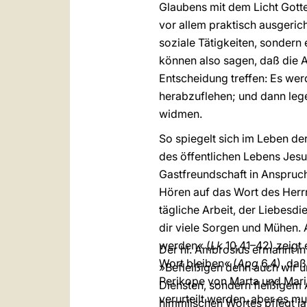
Glaubens mit dem Licht Gotte
vor allem praktisch ausgerich
soziale Tätigkeiten, sondern 
können also sagen, daß die 
Entscheidung treffen: Es wer
herabzuflehen; und dann lege
widmen.
So spiegelt sich im Leben de
des öffentlichen Lebens Jes
Gastfreundschaft in Anspruc
Hören auf das Wort des Herr
tägliche Arbeit, der Liebesd
dir viele Sorgen und Mühen. 
werden« (
Lk
10,41–42) zeigt
Der hl. Ambrosius ermahnt i
Wort bleiben« (
Apg
6,4), daß
»Befleißigen denn auch wir 
Perikope von Marta und Maria
Diensten, sondern fleißigem
verurteilt werden, aber es 
himmlischen Wortes pflegt j