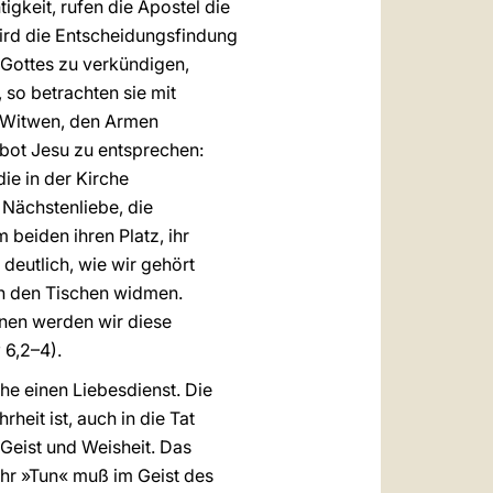
keit, rufen die Apostel die
ird die Entscheidungsfindung
 Gottes zu verkündigen,
so betrachten sie mit
en Witwen, den Armen
bot Jesu zu entsprechen:
die in der Kirche
 Nächstenliebe, die
beiden ihren Platz, ihr
deutlich, wie wir gehört
an den Tischen widmen.
hnen werden wir diese
g
6,2–4).
e einen Liebesdienst. Die
eit ist, auch in die Tat
Geist und Weisheit. Das
 ihr »Tun« muß im Geist des