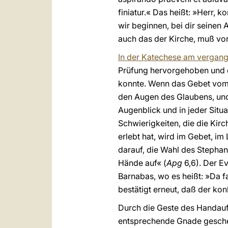
finiatur.« Das heißt: »Herr,
wir beginnen, bei dir seinen
auch das der Kirche, muß vor
In der Katechese am vergan
Prüfung hervorgehoben und da
konnte. Wenn das Gebet vom W
den Augen des Glaubens, und
Augenblick und in jeder Situ
Schwierigkeiten, die die Ki
erlebt hat, wird im Gebet, im
darauf, die Wahl des Stephan
Hände auf« (
Apg
6,6). Der E
Barnabas, wo es heißt: »Da fa
bestätigt erneut, daß der kon
Durch die Geste des Handauf
entsprechende Gnade geschenk