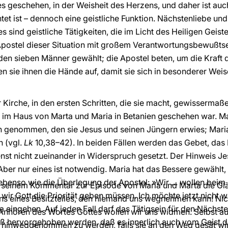
s geschehen, in der Weisheit des Herzens, und daher ist auch
tet ist – dennoch eine geistliche Funktion. Nächstenliebe und
es sind geistliche Tätigkeiten, die im Licht des Heiligen Gei
Apostel dieser Situation mit großem Verantwortungsbewußts
den sieben Männer gewählt; die Apostel beten, um die Kraft 
n sie ihnen die Hände auf, damit sie sich in besonderer Wei
r Kirche, in den ersten Schritten, die sie macht, gewisserma
u im Haus von Marta und Maria in Betanien geschehen war. M
h genommen, den sie Jesus und seinen Jüngern erwies; Mar
n (vgl.
Lk
10,38–42). In beiden Fällen werden das Gebet, das
ienst nicht zueinander in Widerspruch gesetzt. Der Hinweis J
Aber nur eines ist notwendig. Maria hat das Bessere gewählt,
 ebenso wie die Überlegung der Apostel: »Wir … wollen bei
n seinem Kommentar zur Episode von Maria und Marta die Gl
 wir Gott die Priorität geben müssen. Ich möchte jetzt nicht 
uns eines Besitzteiles, den niemand uns wegnehmen kann! N
 eingehen. Auf jeden Fall darf das Tätigsein für den Nächste
 Anhören des Wortes Gottes wollen wir uns widmen. Selbst a
muß hervorgehoben werden, daß es innerlich auch vom Geist 
a hinweggenommen zu werden, falls sie an den Weg gesät wi